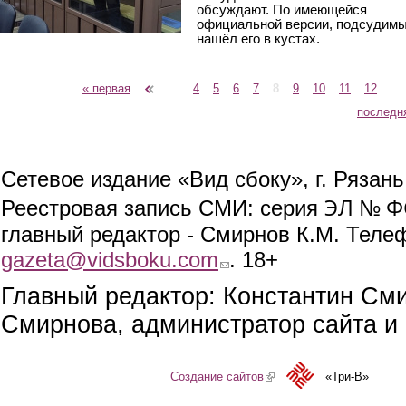
обсуждают. По имеющейся
официальной версии, подсудим
нашёл его в кустах.
« первая
‹ предыдущая
…
4
5
6
7
8
9
10
11
12
…
Страницы
последн
Сетевое издание «Вид сбоку», г. Рязан
ЭЛ № ФС
Реестровая запись СМИ: серия
главный редактор - Смирнов К.М. Телефо
gazeta@vidsboku.com
(link sends e-mail)
. 18+
Главный редактор: Константин См
Смирнова, администратор сайта и 
Создание сайтов
(link is external)
«Три-В»