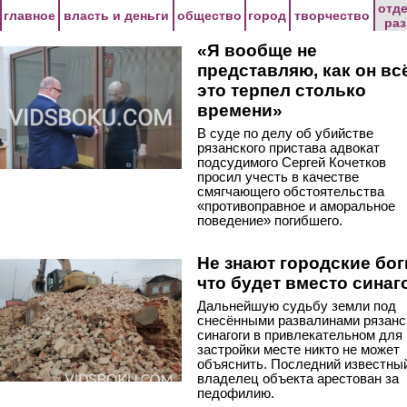
Перейти к основному содержанию
отд
главное
власть и деньги
общество
город
творчество
ра
«Я вообще не
представляю, как он вс
это терпел столько
времени»
В суде по делу об убийстве
рязанского пристава адвокат
подсудимого Сергей Кочетков
просил учесть в качестве
смягчающего обстоятельства
«противоправное и аморальное
поведение» погибшего.
Не знают городские бог
что будет вместо синаг
Дальнейшую судьбу земли под
снесёнными развалинами рязанс
синагоги в привлекательном для
застройки месте никто не может
объяснить. Последний известны
владелец объекта арестован за
педофилию.