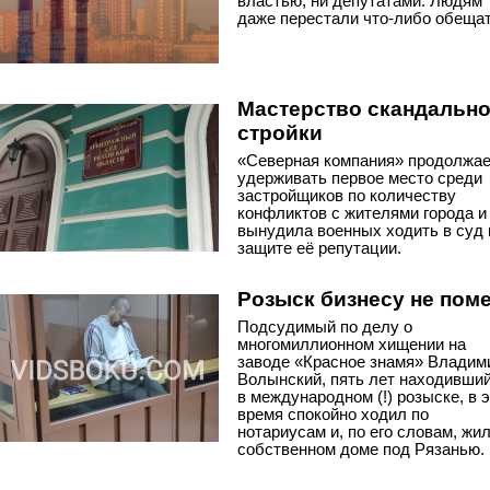
властью, ни депутатами. Людям
даже перестали что-либо обещат
Мастерство скандальн
стройки
«Северная компания» продолжа
удерживать первое место среди
застройщиков по количеству
конфликтов с жителями города и
вынудила военных ходить в суд 
защите её репутации.
Розыск бизнесу не пом
Подсудимый по делу о
многомиллионном хищении на
заводе «Красное знамя» Владим
Волынский, пять лет находивши
в международном (!) розыске, в 
время спокойно ходил по
нотариусам и, по его словам, жил
собственном доме под Рязанью.