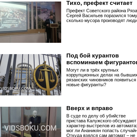
Тихо, префект считает
Префект Советского района Ряз
Сергей Васильев поразился тому
сколько мусора производят люди
Под бой курантов
вспоминаем фигуранто
Могут ли в трёх крупных
коррупционных делах на бывши
рязанских чиновников появиться
новые фигуранты?
Вверх и вправо
В суде по делу об убийстве
пристава Калужского обсуждают
характер выстрелов из автомата
мог ли Ананикян попасть случайн
Откуда взялся сам автомат – не