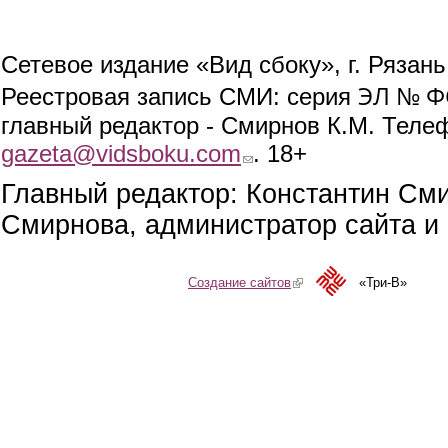
Сетевое издание «Вид сбоку», г. Рязан
ЭЛ № ФС
Реестровая запись СМИ: серия
главный редактор - Смирнов К.М. Телефо
gazeta@vidsboku.com
(link sends e-mail)
. 18+
Главный редактор: Константин См
Смирнова, администратор сайта и 
Создание сайтов
(link is external)
«Три-В»