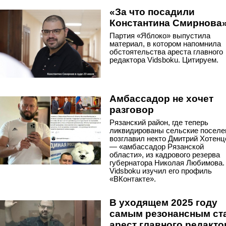
«За что посадили
Константина Смирнова
Партия «Яблоко» выпустила
материал, в котором напомнила
обстоятельства ареста главного
редактора Vidsboku. Цитируем.
Амбассадор не хочет
разговор
Рязанский район, где теперь
ликвидированы сельские поселе
возглавил некто Дмитрий Хотенц
— «амбассадор Рязанской
области», из кадрового резерва
губернатора Николая Любимова.
Vidsboku изучил его профиль
«ВКонтакте».
В уходящем 2025 году
самым резонансным ст
арест главного редакто