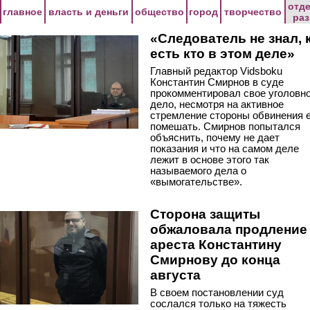
Перейти к основному содержанию
отд
главное
власть и деньги
общество
город
творчество
ра
«Следователь не знал, 
есть кто в этом деле»
Главный редактор Vidsboku
Константин Смирнов в суде
прокомментировал свое уголовн
дело, несмотря на активное
стремление стороны обвинения 
помешать. Смирнов попытался
объяснить, почему не дает
показания и что на самом деле
лежит в основе этого так
называемого дела о
«вымогательстве».
Сторона защиты
обжаловала продление
ареста Константину
Смирнову до конца
августа
В своем постановлении суд
сослался только на тяжесть