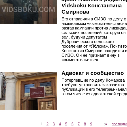
Vidsboku Константина
Смирнова
Его отправили в СИЗО по делу о
называемом «вымогательстве» в
разгар кампании против ликвида
сельских поселений, которую он
вел, будучи депутатом
Дубровического сельского
поселения от «Яблока». Почти г
Константин Смирнов находится 
СИЗО. Он не признает вину в
«вымогательстве».
Адвокат и сообщество
Потерпевшие по делу Комарова
требуют установить заказчиков
публикаций в его телеграм-канал
в том числе из адвокатской сред
1
2
3
4
5
6
7
8
9
…
следующая ›
последн
Страницы