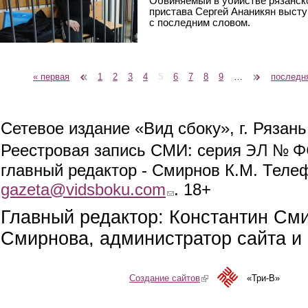
Обвиняемый в убийстве рязанск
пристава Сергей Ананикян выст
с последним словом.
« первая
‹ предыдущая
1
2
3
4
5
6
7
8
9
…
следующая ›
последн
Страницы
Сетевое издание «Вид сбоку», г. Рязан
ЭЛ № ФС
Реестровая запись СМИ: серия
главный редактор - Смирнов К.М. Телефо
gazeta@vidsboku.com
(link sends e-mail)
. 18+
Главный редактор: Константин См
Смирнова, администратор сайта и 
Создание сайтов
(link is external)
«Три-В»