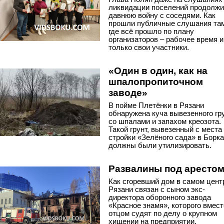
ликвидации поселений продолж
давнюю войну с соседями. Как
прошли публичные слушания та
где всё прошло по плану
организаторов – рабочее время и
только свои участники.
«Один в один, как на
шпалопропиточном
заводе»
В пойме Плетёнки в Рязани
обнаружена куча вывезенного гр
со шпалами и запахом креозота.
Такой грунт, вывезенный с места
стройки «Зелёного сада» в Борка
должны были утилизировать.
Развалины под аресто
Как сгоревший дом в самом цент
Рязани связан с сыном экс-
директора оборонного завода
«Красное знамя», которого вмест
отцом судят по делу о крупном
хищении на предприятии.