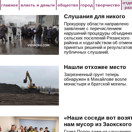
Перейти к основному содержанию
отд
главное
власть и деньги
общество
город
творчество
ра
Слушания для никого
Прокурору области направлено
заявление с перечислением
нарушений процедуры объедине
сельских поселений Рязанского
района и ходатайством об отмен
принятых решений и результатов
публичных слушаний.
Нашли отхожее место
Загрязненный грунт теперь
обнаружен в Михайлове возле
монастыря и братской могилы.
«Наши соседи вот возят
нам мусор из Заокского
Глава Полян даже на слушаниях