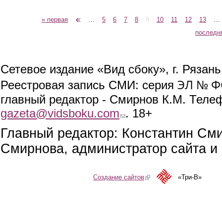
« первая
‹ предыдущая
…
5
6
7
8
9
10
11
12
13
…
Страницы
последн
Сетевое издание «Вид сбоку», г. Рязан
ЭЛ № ФС
Реестровая запись СМИ: серия
главный редактор - Смирнов К.М. Телефо
gazeta@vidsboku.com
(link sends e-mail)
. 18+
Главный редактор: Константин См
Смирнова, администратор сайта и 
Создание сайтов
(link is external)
«Три-В»