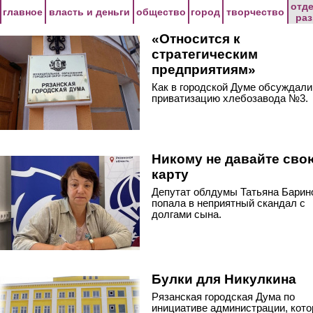
Перейти к основному содержанию
отд
главное
власть и деньги
общество
город
творчество
ра
«Относится к
стратегическим
предприятиям»
Как в городской Думе обсуждали
приватизацию хлебозавода №3.
Никому не давайте сво
карту
Депутат облдумы Татьяна Барин
попала в неприятный скандал с
долгами сына.
Булки для Никулкина
Рязанская городская Дума по
инициативе администрации, кото