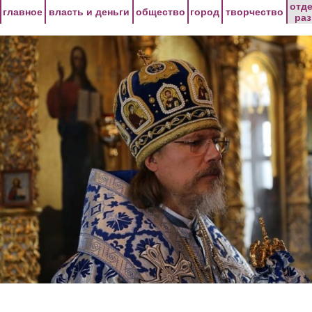
Перейти к основному содержанию
отд
главное
власть и деньги
общество
город
творчество
ра