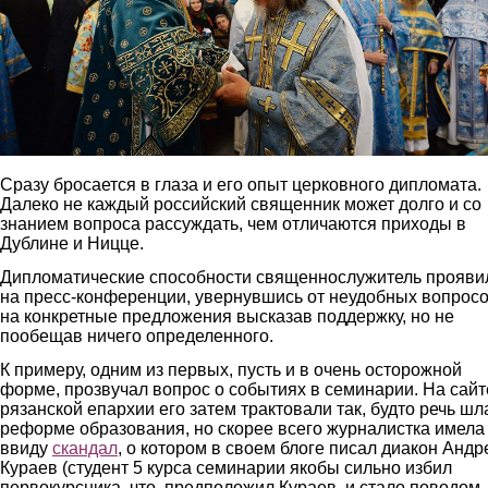
Сразу бросается в глаза и его опыт церковного дипломата.
Далеко не каждый российский священник может долго и со
знанием вопроса рассуждать, чем отличаются приходы в
Дублине и Ницце.
Дипломатические способности священнослужитель прояви
на пресс-конференции, увернувшись от неудобных вопросо
на конкретные предложения высказав поддержку, но не
пообещав ничего определенного.
К примеру, одним из первых, пусть и в очень осторожной
форме, прозвучал вопрос о событиях в семинарии. На сайт
рязанской епархии его затем трактовали так, будто речь шл
реформе образования, но скорее всего журналистка имела
ввиду
скандал
, о котором в своем блоге писал диакон Андр
Кураев (студент 5 курса семинарии якобы сильно избил
первокурсника, что, предположил Кураев, и стало поводом