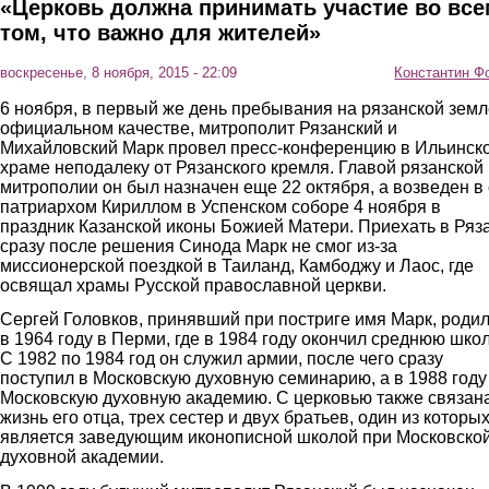
«Церковь должна принимать участие во все
том, что важно для жителей»
воскресенье, 8 ноября, 2015 - 22:09
Константин Ф
6 ноября, в первый же день пребывания на рязанской земл
официальном качестве, митрополит Рязанский и
Михайловский Марк провел пресс-конференцию в Ильинск
храме неподалеку от Рязанского кремля. Главой рязанской
митрополии он был назначен еще 22 октября, а возведен в
патриархом Кириллом в Успенском соборе 4 ноября в
праздник Казанской иконы Божией Матери. Приехать в Ряз
сразу после решения Синода Марк не смог из-за
миссионерской поездкой в Таиланд, Камбоджу и Лаос, где
освящал храмы Русской православной церкви.
Сергей Головков, принявший при постриге имя Марк, роди
в 1964 году в Перми, где в 1984 году окончил среднюю школ
С 1982 по 1984 год он служил армии, после чего сразу
поступил в Московскую духовную семинарию, а в 1988 году 
Московскую духовную академию. С церковью также связан
жизнь его отца, трех сестер и двух братьев, один из которы
является заведующим иконописной школой при Московско
духовной академии.