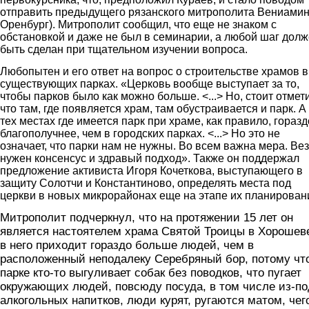
отправить предыдущего рязанского митрополита Вениамин
Оренбург). Митрополит сообщил, что еще не знаком с
обстановкой и даже не был в семинарии, а любой шаг дол
быть сделан при тщательном изучении вопроса.
Любопытен и его ответ на вопрос о строительстве храмов в
существующих парках. «Церковь вообще выступает за то,
чтобы парков было как можно больше. <...> Но, стоит отмети
что там, где появляется храм, там обустраивается и парк. А
тех местах где имеется парк при храме, как правило, горазд
благополучнее, чем в городских парках. <...> Но это не
означает, что парки нам не нужны. Во всем важна мера. Ве
нужен консенсус и здравый подход». Также он поддержал
предложение активиста Игоря Кочеткова, выступающего в
защиту Солотчи и Константиново, определять места под
церкви в новых микрорайонах еще на этапе их планирован
Митрополит подчеркнул, что на протяжении 15 лет он
является настоятелем храма Святой Троицы в Хорошеве
в него приходит гораздо больше людей, чем в
расположенный неподалеку Серебряный бор, потому чт
парке кто-то выгуливает собак без поводков, что пугает
окружающих людей, повсюду посуда, в том числе из-по
алкогольных напитков, люди курят, ругаются матом, чег