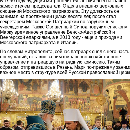
В 1999 году будущий митрополит Рязанский был назначен
заместителем председателя Отдела внешних церковных
сношений Московского патриархата. Эту должность он
занимал на протяжении целых десяти лет, после стал
секретарем Московской Патриархии по зарубежным
учреждениям. Также Священный Синод поручил епископу
Марку временное управление Венско-Австрийской и
Венгерской епархиями, а в 2013 году - еще и приходами
Московского патриархата в Италии.
По словам митрополита, сейчас патриарх снял с него часть
послушаний, оставив за ним финансово-хозяйственное
управление и патриаршую наградную комиссию. Таким
образом, отправившись в Рязань, Марк по-прежнему заним
важное место в структуре всей Русской православной церк
1.jpg