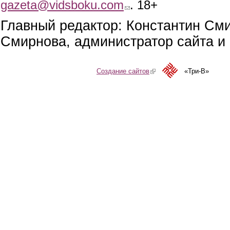
gazeta@vidsboku.com
(link sends e-mail)
. 18+
Главный редактор: Константин См
Смирнова, администратор сайта и 
Создание сайтов
(link is external)
«Три-В»