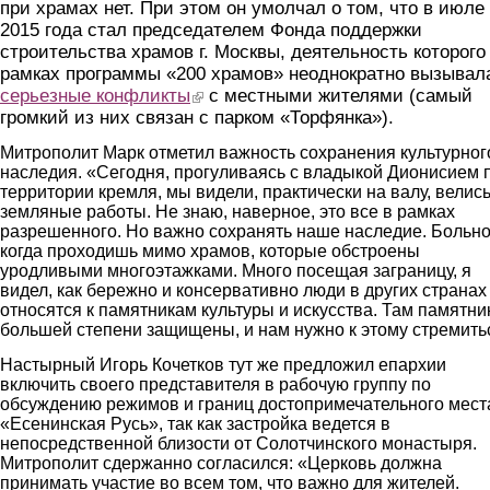
при храмах нет. При этом он умолчал о том, что в июле
2015 года стал председателем Фонда поддержки
строительства храмов г. Москвы, деятельность которого
рамках программы «200 храмов» неоднократно вызывал
серьезные конфликты
(link is external)
с местными жителями (самый
громкий из них связан с парком «Торфянка»).
Митрополит Марк отметил важность сохранения культурног
наследия. «Сегодня, прогуливаясь с владыкой Дионисием 
территории кремля, мы видели, практически на валу, велис
земляные работы. Не знаю, наверное, это все в рамках
разрешенного. Но важно сохранять наше наследие. Больно
когда проходишь мимо храмов, которые обстроены
уродливыми многоэтажками. Много посещая заграницу, я
видел, как бережно и консервативно люди в других странах
относятся к памятникам культуры и искусства. Там памятни
большей степени защищены, и нам нужно к этому стремить
Настырный Игорь Кочетков тут же предложил епархии
включить своего представителя в рабочую группу по
обсуждению режимов и границ достопримечательного мест
«Есенинская Русь», так как застройка ведется в
непосредственной близости от Солотчинского монастыря.
Митрополит сдержанно согласился: «Церковь должна
принимать участие во всем том, что важно для жителей.