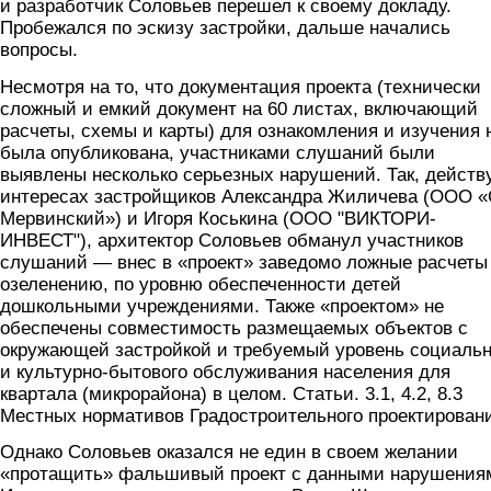
и разработчик Соловьев перешел к своему докладу.
Пробежался по эскизу застройки, дальше начались
вопросы.
Несмотря на то, что документация проекта (технически
сложный и емкий документ на 60 листах, включающий
расчеты, схемы и карты) для ознакомления и изучения 
была опубликована, участниками слушаний были
выявлены несколько серьезных нарушений. Так, действ
интересах застройщиков Александра Жиличева (ООО 
Мервинский») и Игоря Коськина (ООО "ВИКТОРИ-
ИНВЕСТ"), архитектор Соловьев обманул участников
слушаний — внес в «проект» заведомо ложные расчеты
озеленению, по уровню обеспеченности детей
дошкольными учреждениями. Также «проектом» не
обеспечены совместимость размещаемых объектов с
окружающей застройкой и требуемый уровень социальн
и культурно-бытового обслуживания населения для
квартала (микрорайона) в целом. Статьи. 3.1, 4.2, 8.3
Местных нормативов Градостроительного проектирован
Однако Соловьев оказался не един в своем желании
«протащить» фальшивый проект с данными нарушения