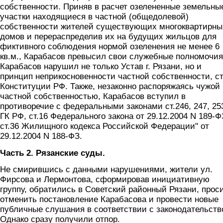
собственности. Приняв в расчет озелененные земельны
участки находящиеся в частной (общедолевой)
собственности жителей существующих многоквартирны
домов и перераспределив их на будущих жильцов для
фиктивного соблюдения нормой озеленения не менее 6
кв.м., Карабасов превысил свои служебные полномочия
Карабасов нарушил не только Устав г. Рязани, но и
принцип неприкосновенности частной собственности, ст
Конституции РФ. Также, незаконно распоряжаясь чужой
частной собственностью, Карабасов вступил в
противоречие с федеральными законами ст.246, 247, 25
ГК РФ, ст.16 Федерального закона от 29.12.2004 N 189-Ф
ст.36 Жилищного кодекса Российской Федерации" от
29.12.2004 N 188-ФЗ.
Часть 2.
Рязанские суды.
Не смирившись с данными нарушениями, жители ул.
Фирсова и Лермонтова, сформировав инициативную
группу, обратились в Советский районный Рязани, прос
отменить постановление Карабасова и провести новые
публичные слушания в соответствии с законодательств
Однако сразу получили отпор.