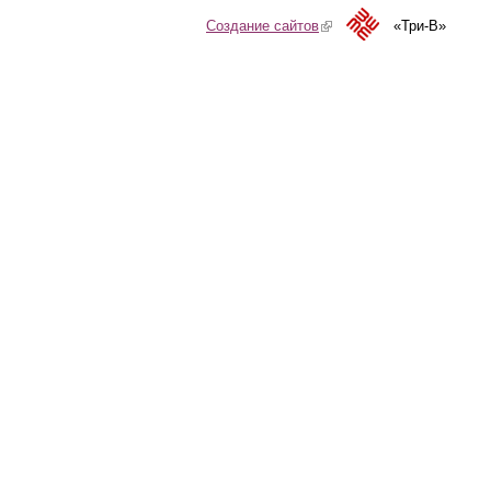
Создание сайтов
(link is external)
«Три-В»