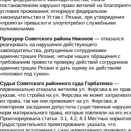
постановлением нарушил право жителей на благоприят
условия проживания; игнорируя федеральное
законодательство и Устав г. Рязани, при утверждении
«проекта» превысил и злоупотребил служебными
полномочиями.
Прокурор Советского района Никонов
— отказался
реагировать на нарушения действующего
законодательства, допущенные сотрудниками
администрации Рязани; четыре наших обращения с
требованием провести проверку действий сотрудников
администрации Рязани и дать оценку их действиям
«положил под сукно».
Судья Советского районного суда Горбатенко
—
первоначально отказала жителям ул. Фирсова в их прав
указав, что стройка на ул. Фирсова не может затрагиват
их права, так как они проживают на ул. Фирсова; в
повторном заседании допустила существенные наруше
норм материального права, которые повлияли на его ис
Проигнорировала статьи. 3.1, 4.2, 8.3 Местных нормати
Градостроительного проектирования; указала, что
процедура вступления с силу нормативного правового а