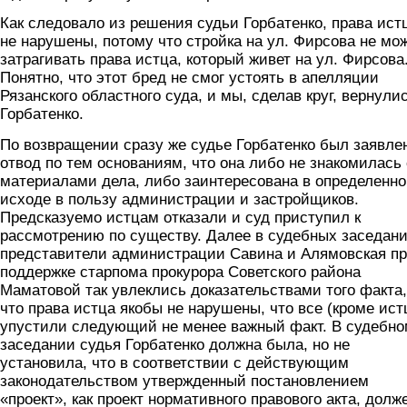
Как следовало из решения судьи Горбатенко, права ист
не нарушены, потому что стройка на ул. Фирсова не мо
затрагивать права истца, который живет на ул. Фирсова
Понятно, что этот бред не смог устоять в апелляции
Рязанского областного суда, и мы, сделав круг, вернулис
Горбатенко.
По возвращении сразу же судье Горбатенко был заявле
отвод по тем основаниям, что она либо не знакомилась 
материалами дела, либо заинтересована в определенн
исходе в пользу администрации и застройщиков.
Предсказуемо истцам отказали и суд приступил к
рассмотрению по существу. Далее в судебных заседан
представители администрации Савина и Алямовская п
поддержке старпома прокурора Советского района
Маматовой так увлеклись доказательствами того факта,
что права истца якобы не нарушены, что все (кроме ист
упустили следующий не менее важный факт. В судебн
заседании судья Горбатенко должна была, но не
установила, что в соответствии с действующим
законодательством утвержденный постановлением
«проект», как проект нормативного правового акта, долж