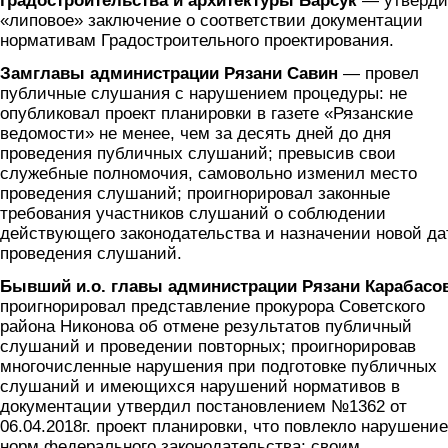
градостроительства и архитектуры Барсук
— утверди
«липовое» заключение о соответствии документации
нормативам Градостроительного проектирования.
Замглавы администрации Рязани Савин
— провел
публичные слушания с нарушением процедуры: не
опубликовал проект планировки в газете «Рязанские
ведомости» не менее, чем за десять дней до дня
проведения публичных слушаний; превысив свои
служебные полномочия, самовольно изменил место
проведения слушаний; проигнорировал законные
требования участников слушаний о соблюдении
действующего законодательства и назначении новой д
проведения слушаний.
Бывший и.о. главы администрации Рязани Карабасо
проигнорировал представление прокурора Советского
района Никонова об отмене результатов публичный
слушаний и проведении повторных; проигнорировав
многочисленные нарушения при подготовке публичных
слушаний и имеющихся нарушений нормативов в
документации утвердил постановлением №1362 от
06.04.2018г. проект планировки, что повлекло нарушение
норм федерального законодательства; своим