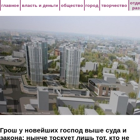
Перейти к основному содержанию
отд
главное
власть и деньги
общество
город
творчество
ра
Грош у новейших господ выше суда и
закона; нынче тоскует лишь тот, кто не