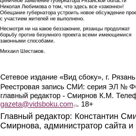
циничное заявление губернатора Рязанской области
Николая Любимова о том, что здесь все «законно»!
Обещание губернатора устроить новое обсуждение про
с участием жителей не выполнено.
Несмотря ни на какое беззаконие, рязанцы продолжат
борьбу против безумного проекта всеми имеющимися
законными способами.
Михаил Шестаков.
Сетевое издание «Вид сбоку», г. Рязан
ЭЛ № ФС
Реестровая запись СМИ: серия
главный редактор - Смирнов К.М. Телефо
gazeta@vidsboku.com
(link sends e-mail)
. 18+
Главный редактор: Константин См
Смирнова, администратор сайта и 