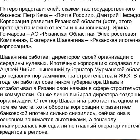
Пятеро представителей, скажем так, государственного
бизнеса: Петр Кача – «Почта России», Дмитрий Нефедо
Корпорация развития Рязанской области (хотя, этого
претендента можно отнести и к чиновникам), Ирина
Гончарова – АО «Рязанская Областная Электросетевая
Компания», Екатерина Шавангина – «Рязанская ипотечн
корпорация».
Шавангина работает директором своей организации с
середины нулевых. Ипотечную корпорацию создавал ли
Андрей Чибис, нынешний губернатор Мурманской облас
до недавних пор замминистра строительства и ЖКХ. В 
годы он работал советником губернатора Шпака и
отрабатывал в Рязани свои навыки в сфере строительс
и коммуналки. Он же лично выбирал директора созданн
организации. С тех пор Шавангина работает на одном и
том же месте, хотя обороты корпорации с развитием
банковской ипотеки сильно снизились, сейчас она в
основном занимается льготниками, а поначалу
планировалась как едва ли не главный оператор ипотеч
кредитов в регионе.