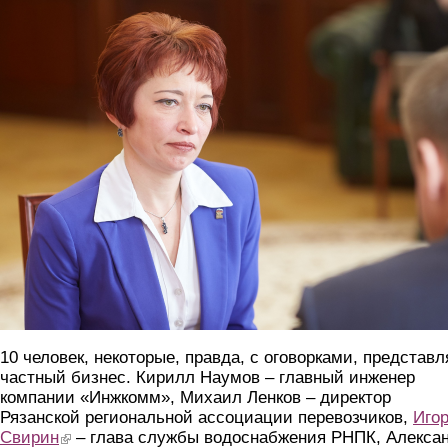
29_uchastnikov2.png
10 человек, некоторые, правда, с оговорками, представ
частный бизнес. Кирилл Наумов – главный инженер
компании «Инжкомм», Михаил Ленков – директор
Рязанской региональной ассоциации перевозчиков,
Иго
Свирин
(link is external)
– глава службы водоснабжения РНПК, Алекса