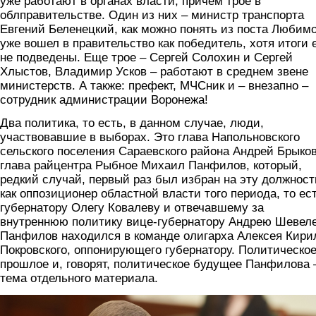
уже работают в органах власти, причем трое в
облправительстве. Один из них – министр транспорта
Евгений Беленецкий, как можно понять из поста Любимо
уже вошел в правительство как победитель, хотя итоги
не подведены. Еще трое – Сергей Солохин и Сергей
Хлыстов, Владимир Усков – работают в среднем звене
министерств. А также: префект, МЧСник и – внезапно –
сотрудник администрации Воронежа!
Два политика, то есть, в данном случае, люди,
участвовавшие в выборах. Это глава Напольновского
сельского поселения Сараевского района Андрей Брыков
глава райцентра Рыбное Михаил Панфилов, который,
редкий случай, первый раз был избран на эту должност
как оппозиционер областной власти того периода, то ес
губернатору Олегу Ковалеву и отвечавшему за
внутреннюю политику вице-губернатору Андрею Шевеле
Панфилов находился в команде олигарха Алексея Кири
Покровского, оппонирующего губернатору. Политическо
прошлое и, говорят, политическое будущее Панфилова 
тема отдельного материала.
29_uchastnikov1.png