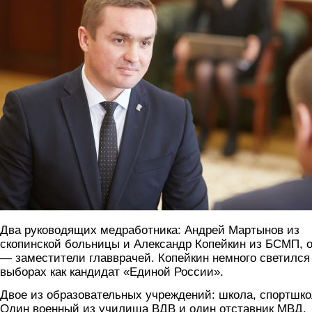
Два руководящих медработника: Андрей Мартынов из
скопинской больницы и Александр Копейкин из БСМП, 
— заместители главврачей. Копейкин немного светился
выборах как кандидат «Единой России».
Двое из образовательных учреждений: школа, спортшко
Один военный из училища ВДВ и один отставник МВД.