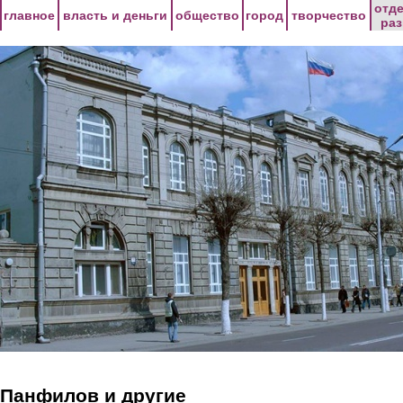
Перейти к основному содержанию
отд
главное
власть и деньги
общество
город
творчество
ра
Панфилов и другие