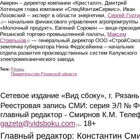
Аверин – директор компании «Кристалл», Дмитрий
Хотенцев глава компании «СпецМонтажСервис», Иван
Лозовский – эксперт в области энергетики,
Сергей Гурти
(link is external)
– начальник финансового управления агропромгруппы
«Молочный продукт», Евгений Сорокин — вице-президе
Рязанской торгово-промышленной палаты,
Максим
Стрельцов
(link is external)
— генеральный директор ООО «СтройСоюз
землячка губернатора Нина Федосейкина – начальник
отдела развития производственных систем Калужского
электромеханического завода.
Теги:
Рязань
Правительство Рязанской области
Сетевое издание «Вид сбоку», г. Рязан
ЭЛ № ФС
Реестровая запись СМИ: серия
главный редактор - Смирнов К.М. Телефо
gazeta@vidsboku.com
(link sends e-mail)
. 18+
Главный редактор: Константин См