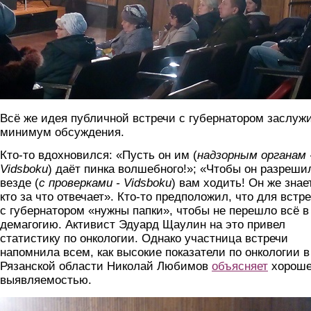
Всё же идея публичной встречи с губернатором заслуж
минимум обсуждения.
Кто-то вдохновился: «Пусть он им (
надзорным органам 
Vidsboku
) даёт пинка волшебного!»; «Чтобы он разреши
везде (
с проверками - Vidsboku
) вам ходить! Он же знает
кто за что отвечает». Кто-то предположил, что для встр
с губернатором «нужны папки», чтобы не перешло всё в
демагогию. Активист Эдуард Щаулин на это привел
статистику по онкологии. Однако участница встречи
напомнила всем, как высокие показатели по онкологии в
Рязанской области Николай Любимов
объясняет
хорош
выявляемостью.
img_20191109_155918.jpg