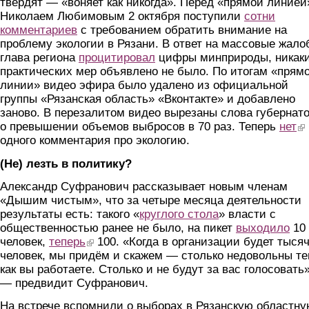
твердят — «воняет как никогда». Перед «прямой линией
Николаем Любимовым 2 октября поступили
сотни
комментариев
с требованием обратить внимание на
проблему экологии в Рязани. В ответ на массовые жало
глава региона
процитировал
цифры минприроды, никак
практических мер объявлено не было. По итогам «прям
линии» видео эфира было удалено из официальной
группы «Рязанская область» «Вконтакте» и добавлено
заново. В перезалитом видео вырезаны слова губернат
о превышении объемов выбросов в 70 раз. Теперь
нет
(li
одного комментария про экологию.
(Не) лезть в политику?
Александр Суфранович рассказывает новым членам
«Дышим чистым», что за четыре месяца деятельности
результаты есть: такого «
круглого стола
» власти с
общественностью ранее не было, на пикет
выходило
10
человек,
теперь
(link is external)
100. «Когда в организации будет тыся
человек, мы придём и скажем — столько недовольны те
как вы работаете. Столько и не будут за вас голосовать»
— предвидит Суфранович.
На встрече вспомнили о выборах в Рязанскую областн