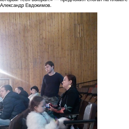
Александр Евдокимов.
img_20191109_152238.jpg