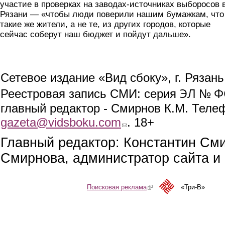
участие в проверках на заводах-источниках выборосов 
Рязани — «чтобы люди поверили нашим бумажкам, что
такие же жители, а не те, из других городов, которые
сейчас соберут наш бюджет и пойдут дальше».
Сетевое издание «Вид сбоку», г. Рязан
ЭЛ № ФС
Реестровая запись СМИ: серия
главный редактор - Смирнов К.М. Телефо
gazeta@vidsboku.com
(link sends e-mail)
. 18+
Главный редактор: Константин См
Смирнова, администратор сайта и 
Поисковая реклама
(link is external)
«Три-В»