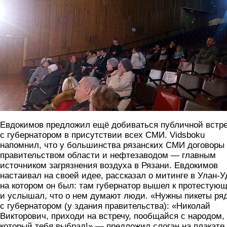
Евдокимов предложил ещё добиваться публичной встр
с губернатором в присутствии всех СМИ. Vidsboku
напомнил, что у большинства рязанских СМИ договоры
правительством области и нефтезаводом — главным
источником загрязнения воздуха в Рязани. Евдокимов
настаивал на своей идее, рассказал о митинге в Улан-У
на котором он был: там губернатор вышел к протестую
и услышал, что о нем думают люди. «Нужны пикеты ря
с губернатором (у здания правительства): «Николай
Викторович, приходи на встречу, пообщайся с народом,
который тебя выбрал!» — предложил слоган на плакате