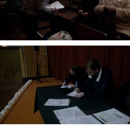
img_20191109_140652.jpg