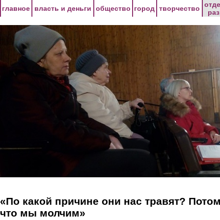
Перейти к основному содержанию
отд
главное
власть и деньги
общество
город
творчество
ра
«По какой причине они нас травят? Пото
что мы молчим»