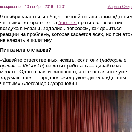
воскресенье, 10 ноября, 2019 - 13:01
Марина Смир
9 ноября участники общественной организации «Дыши
чистым», которая с лета
борется
против загрязнения
воздуха в Рязани, задались вопросом, как добиться
реакции на проблему, которая касается всех, но при это
не влезать в политику.
Пинка или отставки?
«Давайте ответственных искать, если они (
надзорные
органы – Vidsboku
) не хотят работать — давайте их
менять. Одного найти виновного, а все остальные уже
задумаются», — предположил руководитель «Дышим
чистым» Александр Суфранович.
img_20191109_151027.jpg