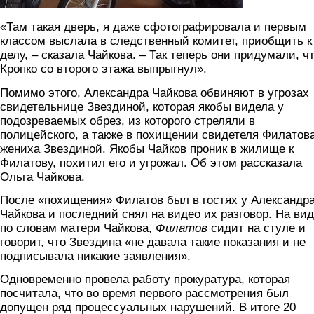
«Там такая дверь, я даже сфотографировала и первым
классом выслала в следственный комитет, приобщить к
делу, – сказала Чайкова. – Так теперь они придумали, ч
Кропко со второго этажа выпрыгнул».
Помимо этого, Александра Чайкова обвиняют в угрозах
свидетельнице Звездиной, которая якобы видела у
подозреваемых обрез, из которого стреляли в
полицейского, а также в похищении свидетеля Филатова
жениха Звездиной. Якобы Чайков проник в жилище к
Филатову, похитил его и угрожал. Об этом рассказала
Ольга Чайкова.
После «похищения» Филатов был в гостях у Александр
Чайкова и последний снял на видео их разговор. На вид
по словам матери Чайкова,
Филатов
сидит на стуле и
говорит, что Звездина «не давала такие показания и не
подписывала никакие заявления».
Одновременно провела работу прокуратура, которая
посчитала, что во время первого рассмотрения был
допущен ряд процессуальных нарушений. В итоге 20