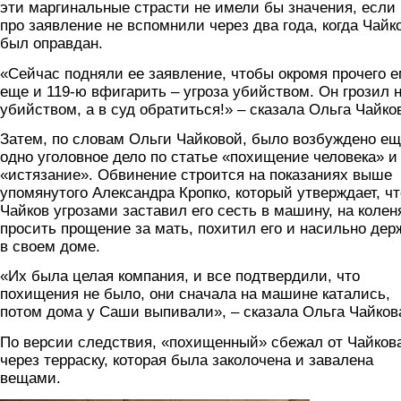
эти маргинальные страсти не имели бы значения, если
про заявление не вспомнили через два года, когда Чайк
был оправдан.
«Сейчас подняли ее заявление, чтобы окромя прочего 
еще и 119-ю вфигарить – угроза убийством. Он грозил 
убийством, а в суд обратиться!» – сказала Ольга Чайко
Затем, по словам Ольги Чайковой, было возбуждено е
одно уголовное дело по статье «похищение человека» и
«истязание». Обвинение строится на показаниях выше
упомянутого Александра Кропко, который утверждает, чт
Чайков угрозами заставил его сесть в машину, на колен
просить прощение за мать, похитил его и насильно дер
в своем доме.
«Их была целая компания, и все подтвердили, что
похищения не было, они сначала на машине катались,
потом дома у Саши выпивали», – сказала Ольга Чайков
По версии следствия, «похищенный» сбежал от Чайков
через терраску, которая была заколочена и завалена
вещами.