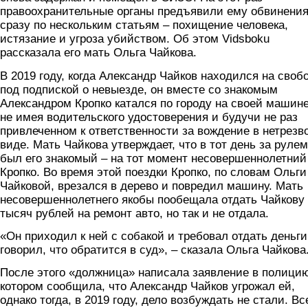
правоохранительные органы предъявили ему обвинени
сразу по нескольким статьям – похищение человека,
истязание и угроза убийством. Об этом Vidsboku
рассказала его мать Ольга Чайкова.
В 2019 году, когда Александр Чайков находился на своб
под подпиской о невыезде, он вместе со знакомым
Александром Кропко катался по городу на своей машине
не имея водительского удостоверения и будучи не раз
привлеченном к ответственности за вождение в нетрезв
виде. Мать Чайкова утверждает, что в тот день за рулем
был его знакомый – на тот момент несовершеннолетний
Кропко. Во время этой поездки Кропко, по словам Ольги
Чайковой, врезался в дерево и повредил машину. Мать
несовершеннолетнего якобы пообещала отдать Чайкову
тысяч рублей на ремонт авто, но так и не отдала.
«Он приходил к ней с собакой и требовал отдать деньги
говорил, что обратится в суд», – сказала Ольга Чайкова
После этого «должница» написала заявление в полицию
котором сообщила, что Александр Чайков угрожал ей,
однако тогда, в 2019 году, дело возбуждать не стали. Вс