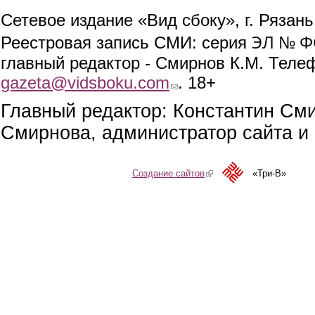
Сетевое издание «Вид сбоку», г. Рязан
ЭЛ № ФС
Реестровая запись СМИ: серия
главный редактор - Смирнов К.М. Телефо
gazeta@vidsboku.com
(link sends e-mail)
. 18+
Главный редактор: Константин См
Смирнова, администратор сайта и 
Создание сайтов
(link is external)
«Три-В»