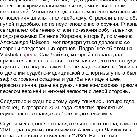
известных криминальными выходками и пьянством
персонажей. Мотивом следствие сочло «неприязненные
отношения» шпаны к полицейскому. Стреляли в него об
пулей и дробью, но из неустановленного оружия. Главн
свидетелем обвинения стали показания собутыльника
подозреваемых Евгения Жиркова, который, по мнению
Александра Чайкова, мог подвергнуться давлению со
стороны следственных органов. Подробнее об этом на
Vidsboku
здесь
. Сам Чайков, который сначала дал
признательные показания, затем заявил, что его вынуд
сделать это под пытками. После задержания в Скопинс
отделении судебно-медицинской экспертизы у него был
зафиксированы ссадины и ушибы на лице и шее,
кровоизлияния, раны на руках, черепно-мозговая травма
перелом верхней и нижней челюсти с левой стороны.
Следствие и суды по этому делу тянулись четыре года,
наконец, в феврале 2021 года коллегия присяжных
единогласно оправдала обоих подозреваемых.
Спустя месяц после оправдательного приговора, в март
2021 года, один из обвиняемых Александр Чайков был
снова задержан и помещен в СИЗО. На этот раз