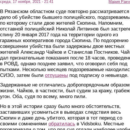
среда, 17 ноября, 2021 - 21:41
Мария Ракч
В Рязанском областном суде повторно рассматривается
дело об убийстве бывшего полицейского, подозреваем
по которому стали двое жителей Скопина. Напомним,
отставной полицейский Николай Литвинов был застрел
спину 20 января 2017 года на территории одного из
гаражных кооперативов города Скопина. По подозрению
совершении убийства были задержаны двое местных
жителей Александр Чайков и Станислав Постников. Чай
дал признательные показания после 18 часов, проведе
в РОВД, однако позднее заявил, что оговорил себя под
пытками. Несколько месяцев подозреваемые находилис
СИЗО, затем были
отпущены
под подписку о невыезде.
Задержанные не отличались добропорядочным образом
жизни. Чайков, в частности, был судим за кражу, грабеж
угон. Оба, судя по всему, много пили.
Но в этой истории сразу было много обстоятельств,
заставивших усомниться в выводах следствия весь
Скопин и даже дочь убитого, которая в тот период со
своими сомнениями
обратилась
в Vidsboku. Местные
поговаривали о том, что под суд отдали наиболее удоб