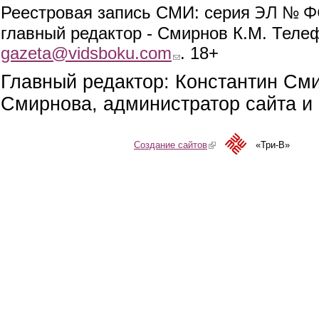
ЭЛ № ФС
Реестровая запись СМИ: серия
главный редактор - Смирнов К.М. Телефо
gazeta@vidsboku.com
(link sends e-mail)
. 18+
Главный редактор: Константин См
Смирнова, администратор сайта и 
Создание сайтов
(link is external)
«Три-В»