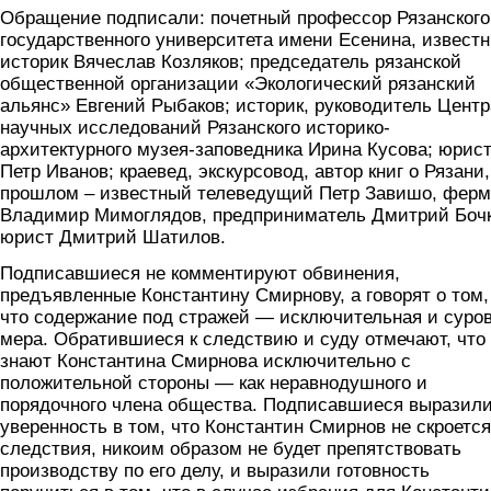
Обращение подписали: почетный профессор Рязанского
государственного университета имени Есенина, извест
историк Вячеслав Козляков; председатель рязанской
общественной организации «Экологический рязанский
альянс» Евгений Рыбаков; историк, руководитель Центр
научных исследований Рязанского историко-
архитектурного музея-заповедника Ирина Кусова; юрис
Петр Иванов; краевед, экскурсовод, автор книг о Рязани,
прошлом – известный телеведущий Петр Завишо, ферм
Владимир Мимоглядов, предприниматель Дмитрий Бочк
юрист Дмитрий Шатилов.
Подписавшиеся не комментируют обвинения,
предъявленные Константину Смирнову, а говорят о том,
что содержание под стражей — исключительная и суро
мера. Обратившиеся к следствию и суду отмечают, что
знают Константина Смирнова исключительно с
положительной стороны — как неравнодушного и
порядочного члена общества. Подписавшиеся выразил
уверенность в том, что Константин Смирнов не скроется
следствия, никоим образом не будет препятствовать
производству по его делу, и выразили готовность