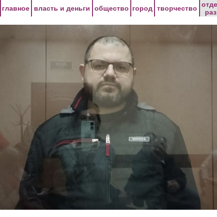
Перейти к основному содержанию
отд
главное
власть и деньги
общество
город
творчество
ра