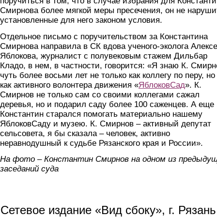
поручиться в том, что в случае избрания для Констант
Смирнова более мягкой меры пресечения, он не наруши
установленные для него законом условия.
Отдельное письмо с поручительством за Константина
Смирнова направила в СК вдова ученого-эколога Алекс
Яблокова, журналист с полувековым стажем Дильбар
Кладо, в нем, в частности, говорится: «Я знаю К. Смир
чуть более восьми лет не только как коллегу по перу, но
как активного волонтера движения «
ЯблоковСад
». К.
Смирнов не только сам со своими коллегами сажал
деревья, но и подарил саду более 100 саженцев. А еще
Константин старался помогать материально нашему
ЯблоковСаду и музею. К. Смирнов – активный депутат
сельсовета, я бы сказала – человек, активно
неравнодушный к судьбе Рязанского края и России».
На фото – Константин Смирнов на одном из предыду
заседаний суда
Сетевое издание «Вид сбоку», г. Рязан