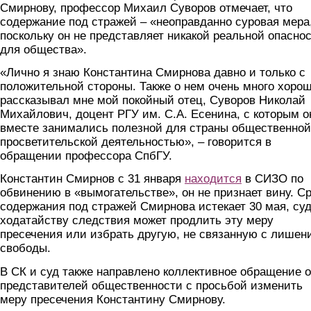
Смирнову, профессор Михаил Суворов отмечает, что
содержание под стражей – «неоправданно суровая мера
поскольку он не представляет никакой реальной опасно
для общества».
«Лично я знаю Константина Смирнова давно и только с
положительной стороны. Также о нем очень много хоро
рассказывал мне мой покойный отец, Суворов Николай
Михайлович, доцент РГУ им. С.А. Есенина, с которым о
вместе занимались полезной для страны общественной
просветительской деятельностью», – говорится в
обращении профессора СпбГУ.
Константин Смирнов с 31 января
находится
в СИЗО по
обвинению в «вымогательстве», он не признает вину. С
содержания под стражей Смирнова истекает 30 мая, суд
ходатайству следствия может продлить эту меру
пресечения или избрать другую, не связанную с лишен
свободы.
В СК и суд также направлено коллективное обращение о
представителей общественности с просьбой изменить
меру пресечения Константину Смирнову.