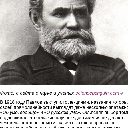
Фото: с сайта о науке и ученых
sciencepenguin.com
(link 
В 1918 году Павлов выступил с лекциями, названия которы
своей прямолинейности выглядят даже несколько эпатажн
«Об уме, вообще»
и
«О русском уме».
Объясняя выбор тем
подчеркивая, что никакие научные достижения не делают
человека непререкаемым судьей в таких вопросах, он
кропотливо объясняет публике, почему счел возможным