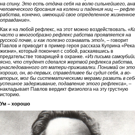
на спину. Это есть отдача себя на волю сильнейшего, ан
человеческого бросания на колени и падения ниц — рефле
рабства, конечно, имеющий свое определенное жизненное
оправдание».
Как и на любой рефлекс, на этот можно воздействовать.
«К
часто и многообразно рефлекс рабства проявляется на
русской почве, и как полезно сознавать это!»
, – говорит
Павлов и приводит в пример героя рассказа Куприна «Река
жизни», который покончил с собой, раскаявшись в
предательстве товарищей в охранке.
«Из письма самоубий
ясно, что студент сделался жертвой рефлекса рабства,
унаследованного от матери-приживалки. Понимай он это
хорошо, он, во-первых, справедливее бы судил себя, а во-
вторых, мог бы систематическими мерами развить в себ
успешное задерживание, подавление этого рефлекса»
, –
накладывает Павлов вердикт физиолога на эту грустную
историю.
Ум – хорошо
2.jpg