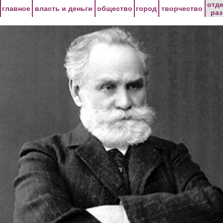
Перейти к основному содержанию
отд
главное
власть и деньги
общество
город
творчество
ра