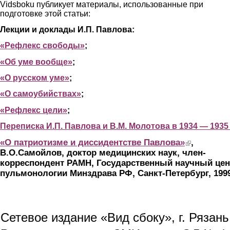
Vidsboku публикует материалы, использованные при
подготовке этой статьи:
Лекции и доклады И.П. Павлова:
«Рефлекс свободы»
;
«Об уме вообще»
;
«О русском уме»
;
«О самоубийствах»
;
«Рефлекс цели»
;
Переписка И.П. Павлова и В.М. Молотова в 1934 — 1935 
«О патриотизме и диссидентстве Павлова»
(link is external
,
В.О.Самойлов,
доктор медицинских наук, член-
корреспондент РАМН, Государственный научный цен
пульмонологии Минздрава РФ, Санкт-Петербург, 1999
Сетевое издание «Вид сбоку», г. Рязан