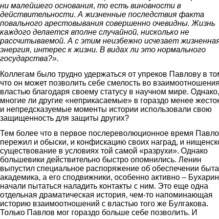
ни малейшего основания, то есть виновности в
действительности. А жизненные последствия факта
повального арестовывания совершенно очевидны. Жизнь
каждого делается вполне случайной, нисколько не
рассчитываемой. А с этим неизбежно исчезает жизненна
энергия, интерес к жизни. В видах ли это нормального
государства?».
Коллегам было трудно удержаться от упреков Павлову в то
что он может позволить себе смелость во взаимоотношения
властью благодаря своему статусу в научном мире. Однако
многие ли другие «неприкасаемые» в гораздо менее жесто
и непредсказуемые моменты истории использовали свою
защищенность для защиты других?
Тем более что в первое послереволюционное время Павл
пережил и обыски, и конфискацию своих наград, и нищенск
существование в условиях той самой «разрухи». Однако
большевики действительно быстро опомнились. Ленин
выпустил специальное распоряжение об обеспечении быта
академика, а его сподвижники, особенно активно – Бухарин
начали пытаться наладить контакты с ним. Это еще одна
отдельная драматическая история, чем-то напоминающая
историю взаимоотношений с властью того же Булгакова.
Только Павлов мог гораздо больше себе позволить. И