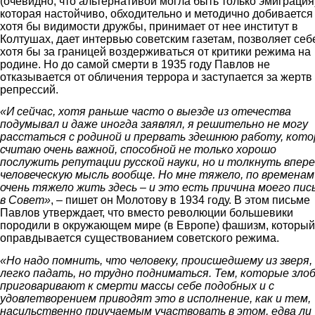
(очевидно, что альтернативой могла быть только эмиграция
которая настойчиво, обходительно и методично добивается
хотя бы видимости дружбы, принимает от нее институт в
Колтушах, дает интервью советским газетам, позволяет себ
хотя бы за границей воздерживаться от критики режима на
родине. Но до самой смерти в 1935 году Павлов не
отказывается от обличения террора и заступается за жертв
репрессий.
«И сейчас, хотя раньше часто о выезде из отечества
подумывал и даже иногда заявлял, я решительно не могу
расстаться с родиной и прервать здешнюю работу, кот
считаю очень важной, способной не только хорошо
послужить репутации русской науки, но и толкнуть впер
человеческую мысль вообще. Но мне тяжело, по временам
очень тяжело жить здесь – и это есть причина моего пис
в Совет»
, – пишет он Молотову в 1934 году. В этом письме
Павлов утверждает, что вместо революции большевики
породили в окружающем мире (в Европе) фашизм, который
оправдывается существованием советского режима.
«Но надо помнить, что человеку, происшедшему из зверя,
легко падать, но трудно подниматься. Тем, которые зло
приговаривают к смерти массы себе подобных и с
удовлетворением приводят это в исполнение, как и тем,
насильственно приучаемым участвовать в этом, едва ли