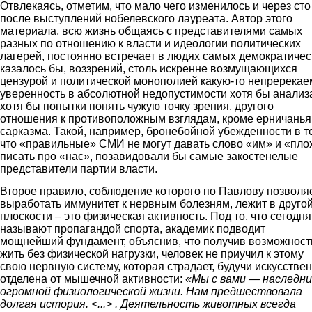
Отвлекаясь, отметим, что мало чего изменилось и через сто
после выступлений нобелевского лауреата. Автор этого
материала, всю жизнь общаясь с представителями самых
разных по отношению к власти и идеологии политических
лагерей, постоянно встречает в людях самых демократичес
казалось бы, воззрений, столь искренне возмущающихся
цензурой и политической монополией какую-то непререка
уверенность в абсолютной недопустимости хотя бы анализ
хотя бы попытки понять чужую точку зрения, другого
отношения к противоположным взглядам, кроме ерничанья
сарказма. Такой, например, бронебойной убежденности в т
что «правильные» СМИ не могут давать слово «им» и «пло
писать про «нас», позавидовали бы самые закостенелые
представители партии власти.
Второе правило, соблюдение которого по Павлову позволя
выработать иммунитет к нервным болезням, лежит в друго
плоскости – это физическая активность. Под то, что сегодня
называют пропагандой спорта, академик подводит
мощнейший фундамент, объяснив, что получив возможност
жить без физической нагрузки, человек не приучил к этому
свою нервную систему, которая страдает, будучи искусстве
отделена от мышечной активности:
«Мы с вами — наследни
огромной физиологической жизни. Нам предшествовала
долгая история. <...> . Деятельность животных всегда