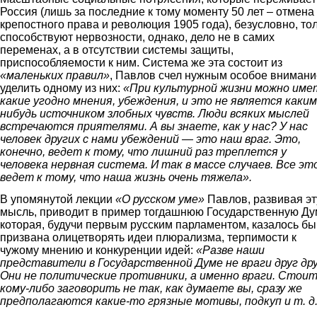
Россия (лишь за последние к тому моменту 50 лет – отмена
крепостного права и революция 1905 года), безусловно, то
способствуют нервозности, однако, дело не в самих
переменах, а в отсутствии системы защиты,
приспособляемости к ним. Система же эта состоит из
«маленьких правил»
, Павлов счел нужным особое внимани
уделить одному из них:
«При культурной жизни можно име
какие угодно мнения, убеждения, и это не является каким
нибудь источником злобных чувств. Люди всяких мыслей
встречаются приятелями. А вы знаете, как у нас? У нас
человек других с нами убеждений — это наш враг. Это,
конечно, ведет к тому, что лишний раз треплется у
человека нервная система. И так в массе случаев. Все эт
ведет к тому, что наша жизнь очень тяжела».
В упомянутой лекции
«О русском уме»
Павлов, развивая эт
мысль, приводит в пример тогдашнюю Государственную Ду
которая, будучи первым русским парламентом, казалось бы
призвана олицетворять идеи плюрализма, терпимости к
чужому мнению и конкуренции идей:
«Разве наши
представители в Государственной Думе не враги друг др
Они не политические противники, а именно враги. Стои
кому-либо заговорить не так, как думаете вы, сразу же
предполагаются какие-то грязные мотивы, подкуп и т. д.