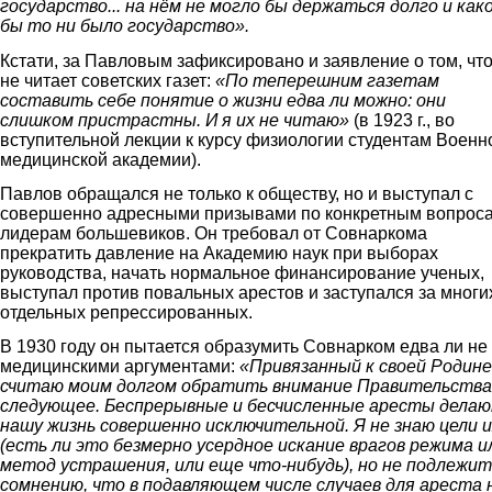
государство... на нём не могло бы держаться долго и как
бы то ни было государство».
Кстати, за Павловым зафиксировано и заявление о том, что
не читает советских газет:
«По теперешним газетам
составить себе понятие о жизни едва ли можно: они
слишком пристрастны. И я их не читаю»
(в 1923 г., во
вступительной лекции к курсу физиологии студентам Военн
медицинской академии).
Павлов обращался не только к обществу, но и выступал с
совершенно адресными призывами по конкретным вопроса
лидерам большевиков. Он требовал от Совнаркома
прекратить давление на Академию наук при выборах
руководства, начать нормальное финансирование ученых,
выступал против повальных арестов и заступался за многи
отдельных репрессированных.
В 1930 году он пытается образумить Совнарком едва ли не
медицинскими аргументами:
«Привязанный к своей Родине
считаю моим долгом обратить внимание Правительства
следующее. Беспрерывные и бесчисленные аресты дела
нашу жизнь совершенно исключительной. Я не знаю цели и
(есть ли это безмерно усердное искание врагов режима и
метод устрашения, или еще что-нибудь), но не подлежит
сомнению, что в подавляющем числе случаев для ареста