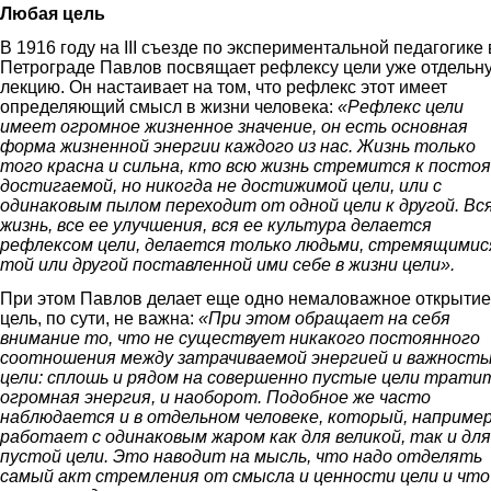
Любая цель
В 1916 году на III съезде по экспериментальной педагогике 
Петрограде Павлов посвящает рефлексу цели уже отдельн
лекцию. Он настаивает на том, что рефлекс этот имеет
определяющий смысл в жизни человека:
«Рефлекс цели
имеет огромное жизненное значение, он есть основная
форма жизненной энергии каждого из нас. Жизнь только
того красна и сильна, кто всю жизнь стремится к посто
достигаемой, но никогда не достижимой цели, или с
одинаковым пылом переходит от одной цели к другой. Вс
жизнь, все ее улучшения, вся ее культура делается
рефлексом цели, делается только людьми, стремящимис
той или другой поставленной ими себе в жизни цели».
При этом Павлов делает еще одно немаловажное открытие
цель, по сути, не важна:
«При этом обращает на себя
внимание то, что не существует никакого постоянного
соотношения между затрачиваемой энергией и важност
цели: сплошь и рядом на совершенно пустые цели трати
огромная энергия, и наоборот. Подобное же часто
наблюдается и в отдельном человеке, который, например
работает с одинаковым жаром как для великой, так и для
пустой цели. Это наводит на мысль, что надо отделять
самый акт стремления от смысла и ценности цели и что