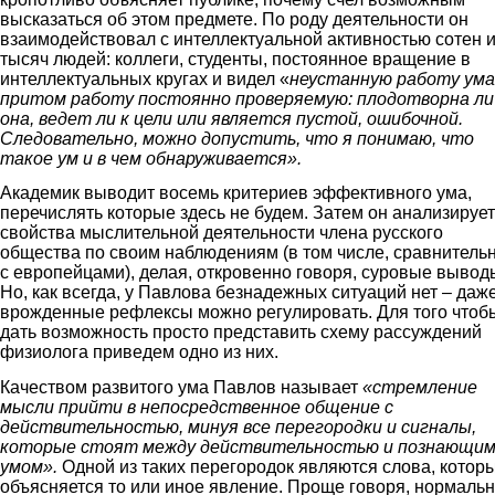
высказаться об этом предмете. По роду деятельности он
взаимодействовал с интеллектуальной активностью сотен 
тысяч людей: коллеги, студенты, постоянное вращение в
интеллектуальных кругах и видел «
неустанную работу ума
притом работу постоянно проверяемую: плодотворна ли
она, ведет ли к цели или является пустой, ошибочной.
Следовательно, можно допустить, что я понимаю, что
такое ум и в чем обнаруживается».
Академик выводит восемь критериев эффективного ума,
перечислять которые здесь не будем. Затем он анализирует
свойства мыслительной деятельности члена русского
общества по своим наблюдениям (в том числе, сравнител
с европейцами), делая, откровенно говоря, суровые вывод
Но, как всегда, у Павлова безнадежных ситуаций нет – даж
врожденные рефлексы можно регулировать. Для того чтоб
дать возможность просто представить схему рассуждений
физиолога приведем одно из них.
Качеством развитого ума Павлов называет
«стремление
мысли прийти в непосредственное общение с
действительностью, минуя все перегородки и сигналы,
которые стоят между действительностью и познающи
умом».
Одной из таких перегородок являются слова, котор
объясняется то или иное явление. Проще говоря, нормаль