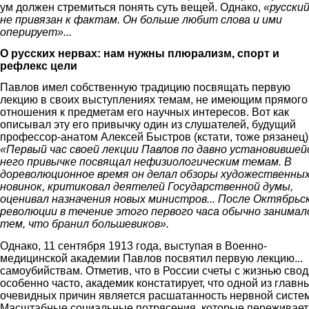
ум должен стремиться понять суть вещей. Однако,
«русский
не привязан к фактам. Он больше любит слова и ими
оперирует»...
О русских нервах: нам нужны плюрализм, спорт и
рефлекс цели
Павлов имел собственную традицию посвящать первую
лекцию в своих выступлениях темам, не имеющим прямого
отношения к предметам его научных интересов. Вот как
описывал эту его привычку один из слушателей, будущий
профессор-анатом Алексей Быстров (кстати, тоже рязанец)
«Первый час своей лекции Павлов по давно установившей
него привычке посвящал нефизиологическим темам. В
дореволюционное время он делал обзоры художественны
новинок, критиковал деятелей Государственной думы,
оценивал назначения новых министров... После Октябрьс
революции в течение этого первого часа обычно занимал
тем, что бранил большевиков».
Однако, 11 сентября 1913 года, выступая в Военно-
медицинской академии Павлов посвятил первую лекцию...
самоубийствам. Отметив, что в России счеты с жизнью свод
особенно часто, академик констатирует, что одной из главн
очевидных причин является расшатанность нервной систе
Масштабные социальные потрясения, которые переживает