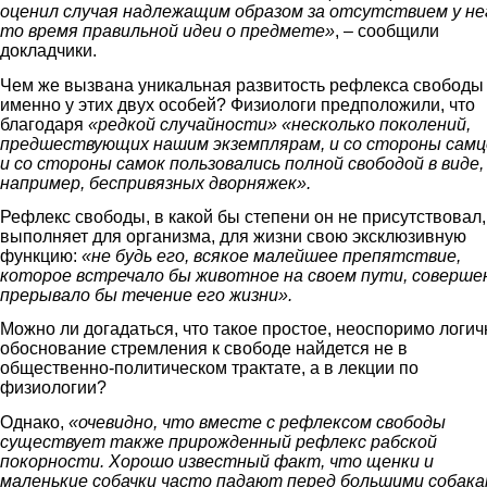
оценил случая надлежащим образом за отсутствием у не
то время правильной идеи о предмете»
, – сообщили
докладчики.
Чем же вызвана уникальная развитость рефлекса свободы
именно у этих двух особей? Физиологи предположили, что
благодаря
«редкой случайности» «несколько поколений,
предшествующих нашим экземплярам, и со стороны самц
и со стороны самок пользовались полной свободой в виде,
например, беспривязных дворняжек».
Рефлекс свободы, в какой бы степени он не присутствовал,
выполняет для организма, для жизни свою эксклюзивную
функцию:
«не будь его, всякое малейшее препятствие,
которое встречало бы животное на своем пути, соверше
прерывало бы течение его жизни».
Можно ли догадаться, что такое простое, неоспоримо логич
обоснование стремления к свободе найдется не в
общественно-политическом трактате, а в лекции по
физиологии?
Однако,
«очевидно, что вместе с рефлексом свободы
существует также прирожденный рефлекс рабской
покорности. Хорошо известный факт, что щенки и
маленькие собачки часто падают перед большими собак