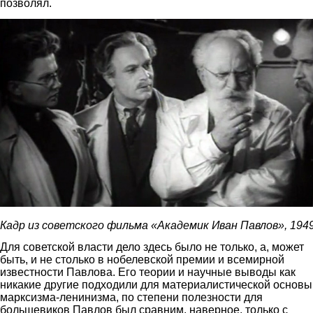
позволял.
4.jpg
Кадр из советского фильма «Академик Иван Павлов», 1949
Для советской власти дело здесь было не только, а, может
быть, и не столько в нобелевской премии и всемирной
известности Павлова. Его теории и научные выводы как
никакие другие подходили для материалистической основы
марксизма-ленинизма, по степени полезности для
большевиков Павлов был сравним, наверное, только с