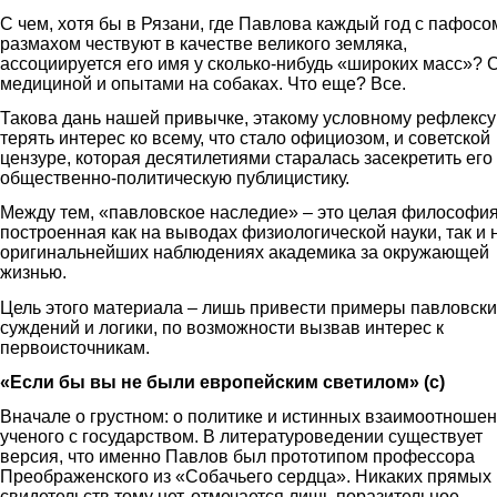
С чем, хотя бы в Рязани, где Павлова каждый год с пафосо
размахом чествуют в качестве великого земляка,
ассоциируется его имя у сколько-нибудь «широких масс»? 
медициной и опытами на собаках. Что еще? Все.
Такова дань нашей привычке, этакому условному рефлексу
терять интерес ко всему, что стало официозом, и советской
цензуре, которая десятилетиями старалась засекретить его
общественно-политическую публицистику.
Между тем, «павловское наследие» – это целая философия
построенная как на выводах физиологической науки, так и 
оригинальнейших наблюдениях академика за окружающей
жизнью.
Цель этого материала – лишь привести примеры павловски
суждений и логики, по возможности вызвав интерес к
первоисточникам.
«Если бы вы не были европейским светилом» (с)
Вначале о грустном: о политике и истинных взаимоотноше
ученого с государством. В литературоведении существует
версия, что именно Павлов был прототипом профессора
Преображенского из «Собачьего сердца». Никаких прямых
свидетельств тому нет, отмечается лишь поразительное