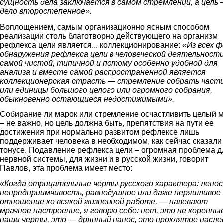
сущность дела заключается в самом стремлении, а цель
дело второстепенное».
Воплощением, самым организационно ясным способом
реализации столь благотворно действующего на организм
рефлекса цели является... коллекционирование:
«Из всех 
обнаружения рефлекса цели в человеческой деятельност
самой чистой, типичной и потому особенно удобной для
анализа и вместе самой распространенной является
коллекционерская страсть — стремление собрать част
или единицы большого целого или огромного собрания,
обыкновенно остающиеся недостижимыми».
Собирание ли марок или стремление осчастливить целый 
– не важно, но цель должна быть, препятствия на пути ее
достижения при нормально развитом рефлексе лишь
поддерживает человека в необходимом, как сейчас сказали
тонусе. Подавление рефлекса цели – огромная проблема д
нервной системы, для жизни и в русской жизни, говорит
Павлов, эта проблема имеет место:
«Когда отрицательные черты русского характера: ленос
непредприимчивость, равнодушное или даже неряшливое
отношение ко всякой жизненной работе, — навевают
мрачное настроение, я говорю себе: нет, это не коренны
наши черты, это — дрянный нанос, это проклятое насле