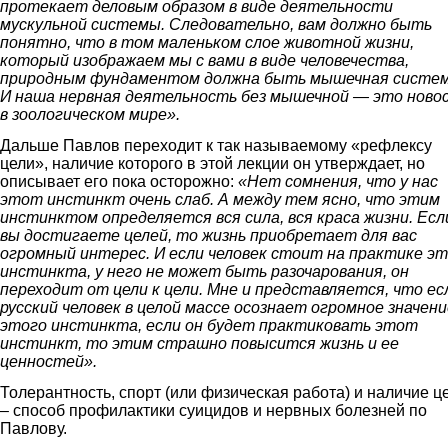
протекает деловым образом в виде деятельности
мускульной системы. Следовательно, вам должно быть
понятно, что в том маленьком слое животной жизни,
который изображаем мы с вами в виде человечества,
природным фундаментом должна быть мышечная систем
И наша нервная деятельность без мышечной — это ново
в зоологическом мире».
Дальше Павлов переходит к так называемому «рефлексу
цели», наличие которого в этой лекции он утверждает, но
описывает его пока осторожно:
«Нет сомнения, что у нас
этот инстинкт очень слаб. А между тем ясно, что этим
инстинктом определяется вся сила, вся краса жизни. Есл
вы достигаете целей, то жизнь приобретает для вас
огромный интерес. И если человек стоит на практике э
инстинкта, у него не может быть разочарования, он
переходит от цели к цели. Мне и представляется, что ес
русский человек в целой массе осознает огромное значени
этого инстинкта, если он будет практиковать этот
инстинкт, то этим страшно повысится жизнь и ее
ценностей».
Толерантность, спорт (или физическая работа) и наличие ц
– способ профилактики суицидов и нервных болезней по
Павлову.