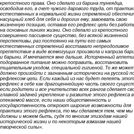
крепостного права. Оно сделало из барина тунеядца,
освободив его, в счет чужого дарового труда, от практик
естественных в нормальной жизни стремлений обеспечи
насущный хлеб для себя и дорогих ему, завоевать свою
жизненную позицию, оставив его рефлекс цели без работ
на основных линиях жизни. Оно сделало из крепостного
совершенно пассивное существо, без всякой жизненной
перспективы, раз постоянно на пути его самых
естественных стремлений восставало непреодолимое
препятствие в виде всемогущих произвола и каприза бар
и барыни. И мечтается мне дальше. Испорченный аппети
подорванное питание можно поправить, восстановить
тщательным уходом, специальной гигиеной. То же может
должно произойти с загнанным исторически на русской п
рефлексом цели. Если каждый из нас будет лелеять это
рефлекс в себе как драгоценнейшую часть своего сущест
если родители и все учительство всех рангов сделает св
главной задачей укрепление и развитие этого рефлекса в
опекаемой массе, если наши общественность и
государственность откроют широкие возможности для
практики этого рефлекса, то мы сделаемся тем, чем мы
должны и можем быть, судя по многим эпизодам нашей
исторической жизни и по некоторым взмахам нашей
творческой силы».