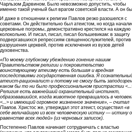
Чарльзом Дарвином. Было невозможно допустить, чтобы
именно такой ученый был врагом советской власти. А он бы
И даже в отношении к религии Павлов резко разошелся с
советами. Он действительно был атеистом, но когда начали
церковные погромы, демонстративно крестился на каждую
колокольню. И писал, писал, писал большевикам: в защиту
подвергавшихся репрессиям священнослужителей, против
разрушения церквей, против исключения из вузов детей
духовенства.
«По моему глубокому убеждению гонение нашим
Правительством религии и покровительство
воинствующему атеизму есть большая и вредная
последствиями государственная ошибка. Я сознательны
атеист-рационалист и потому не смогу быть заподозрен
каком бы то ни было профессиональном пристрастии <...
Религия есть важнейший охранительный инстинкт,
образовавшийся, когда животное превращалось в человек
<...> и имеющий огромное жизненное значение», – считал
Павлов.
Христос же, утверждал этот атеист, осуществил
«в
себе величайшую из всех человеческую истину — истину о
равенстве всех людей» (из черновых записок)
.
Постепенно Павлов начинает сотрудничать с властью