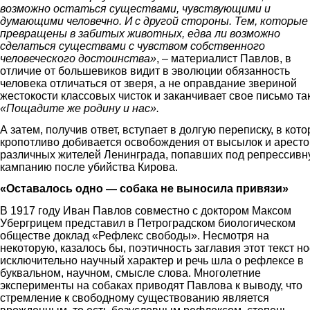
возможно остаться существами, чувствующими и
думающими человечно. И с другой стороны. Тем, которые
превращены в забитых животных, едва ли возможно
сделаться существами с чувством собственного
человеческого достоинства»
, – материалист Павлов, в
отличие от большевиков видит в эволюции обязанность
человека отличаться от зверя, а не оправдание звериной
жестокости классовых чисток и заканчивает свое письмо так
«Пощадите же родину и нас».
А затем, получив ответ, вступает в долгую переписку, в кот
кропотливо добивается освобождения от высылок и аресто
различных жителей Ленинграда, попавших под репрессив
кампанию после убийства Кирова.
«Оставалось одно — собака не выносила привязи»
В 1917 году Иван Павлов совместно с доктором Максом
Убергрицем представил в Петроградском биологическом
обществе доклад «Рефлекс свободы». Несмотря на
некоторую, казалось бы, поэтичность заглавия этот текст но
исключительно научный характер и речь шла о рефлексе в
буквальном, научном, смысле слова. Многолетние
эксперименты на собаках приводят Павлова к выводу, что
стремление к свободному существованию является