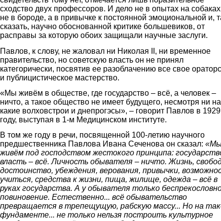
сходство двух профессоров. И дело не в опытах на собаках
не в бороде, а в привычке к постоянной эмоциональной и, т
сказать, научно обоснованной критике большевиков, от
расправы за которую обоих защищали научные заслуги.
Павлов, к слову, не жаловал ни Николая II, ни временное
правительство, но советскую власть он не принял
категорически, посвятив ее разоблачению все свое оратор
и публицистическое мастерство.
«Мы живём в обществе, где государство – всё, а человек –
ничто, а такое общество не имеет будущего, несмотря ни на
какие волховстрои и днепрогэсы», – говорит Павлов в 1929
году, выступая в 1-м Медицинском институте.
В том же году в речи, посвященной 100-летию научного
предшественника Павлова Ивана Сеченова он сказал:
«М
живём под господством жестокого принципа: государств
власть – всё. Личность обывателя – ничто. Жизнь, свобод
достоинство, убеждения, верования, привычки, возможно
учиться, средства к жизни, пища, жилище, одежда – всё в
руках государства. А у обывателя только беспрекословн
повиновение. Естественно... всё обывательство
превращается в трепещущую, рабскую массу... Но на та
фундаменте... не только нельзя построить культурное