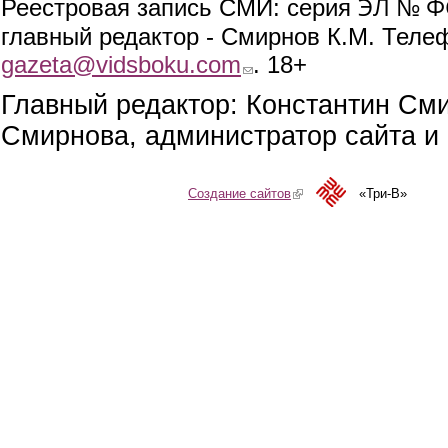
ЭЛ № ФС
Реестровая запись СМИ: серия
главный редактор - Смирнов К.М. Телефо
gazeta@vidsboku.com
(link sends e-mail)
. 18+
Главный редактор: Константин См
Смирнова, администратор сайта и 
Создание сайтов
(link is external)
«Три-В»