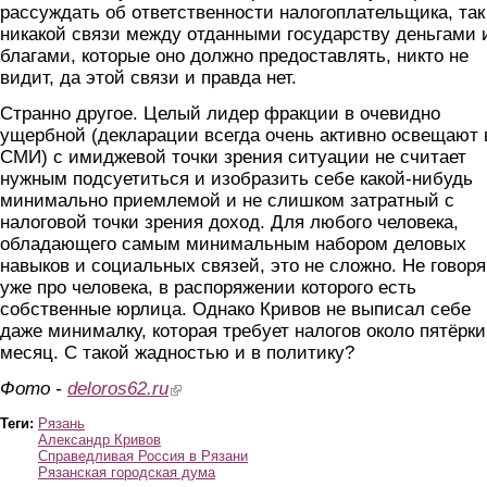
рассуждать об ответственности налогоплательщика, так
никакой связи между отданными государству деньгами 
благами, которые оно должно предоставлять, никто не
видит, да этой связи и правда нет.
Странно другое. Целый лидер фракции в очевидно
ущербной (декларации всегда очень активно освещают 
СМИ) с имиджевой точки зрения ситуации не считает
нужным подсуетиться и изобразить себе какой-нибудь
минимально приемлемой и не слишком затратный с
налоговой точки зрения доход. Для любого человека,
обладающего самым минимальным набором деловых
навыков и социальных связей, это не сложно. Не говоря
уже про человека, в распоряжении которого есть
собственные юрлица. Однако Кривов не выписал себе
даже минималку, которая требует налогов около пятёрки
месяц. С такой жадностью и в политику?
Фото -
deloros62.ru
(link is external)
Теги:
Рязань
Александр Кривов
Справедливая Россия в Рязани
Рязанская городская дума