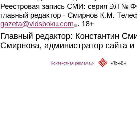
ЭЛ № ФС
Реестровая запись СМИ: серия
главный редактор - Смирнов К.М. Телефо
gazeta@vidsboku.com
(link sends e-mail)
. 18+
Главный редактор: Константин См
Смирнова, администратор сайта и 
Контекстная реклама
(link is external)
«Три-В»