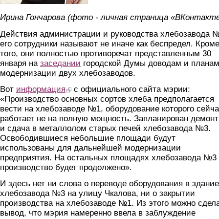
Ирина Гончарова (фото - личная страница «ВКонтакт
Действия администрации и руководства хлебозавода 
его сотрудники называют не иначе как беспредел. Кром
того, они полностью противоречат представленным 30
января на
заседании
городской Думы доводам и планам
модернизации двух хлебозаводов.
Вот
информация
(link is external)
с официального сайта мэрии:
«Производство основных сортов хлеба предполагается
вести на хлебозаводе №1, оборудование которого сейч
работает не на полную мощность. Запланирован демон
и сдача в металлолом старых печей хлебозавода №3.
Освободившиеся небольшие площади будут
использованы для дальнейшей модернизации
предприятия. На остальных площадях хлебозавода №3
производство будет продолжено».
И здесь нет ни слова о переводе оборудования в здание
хлебозавода №3 на улицу Чкалова, ни о закрытии
производства на хлебозаводе №1. Из этого можно сдел
вывод, что мэрия намеренно ввела в заблуждение