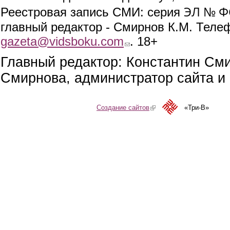
ЭЛ № ФС
Реестровая запись СМИ: серия
главный редактор - Смирнов К.М. Телефо
gazeta@vidsboku.com
(link sends e-mail)
. 18+
Главный редактор: Константин См
Смирнова, администратор сайта и 
Создание сайтов
(link is external)
«Три-В»