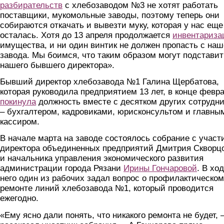
разбирательств
с хлебозаводом №3 не хотят работать
поставщики, мукомольные заводы, поэтому теперь они
собираются откачать и вывезти муку, которая у нас еще
осталась. Хотя до 13 апреля продолжается
инвентариза
имущества, и ни один винтик не должен пропасть с наш
завода. Мы боимся, что таким образом могут подставит
нашего бывшего директора».
Бывший директор хлебозавода №1 Галина Щербатова,
которая руководила предприятием 13 лет, в конце февр
покинула
должность вместе с десятком других сотрудни
– бухгалтером, кадровиками, юрисконсультом и главны
кассиром.
В начале марта на заводе состоялось собрание с участ
директора объединенных предприятий Дмитрия Скворц
и начальника управления экономического развития
администрации города Рязани
Ирины Гончаровой
. В хо
него один из рабочих задал вопрос о профилактическом
ремонте линий хлебозавода №1, который проводится
ежегодно.
«Ему ясно дали понять, что никакого ремонта не будет, 