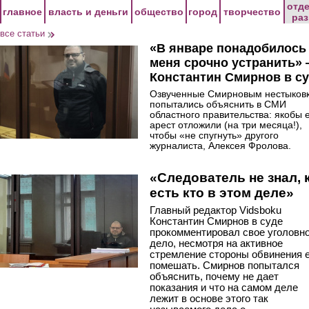
Перейти к основному содержанию
отд
главное
власть и деньги
общество
город
творчество
ра
все статьи
«В январе понадобилось
меня срочно устранить»
Константин Смирнов в с
Озвученные Смирновым нестыков
попытались объяснить в СМИ
областного правительства: якобы 
арест отложили (на три месяца!),
чтобы «не спугнуть» другого
журналиста, Алексея Фролова.
«Следователь не знал, 
есть кто в этом деле»
Главный редактор Vidsboku
Константин Смирнов в суде
прокомментировал свое уголовн
дело, несмотря на активное
стремление стороны обвинения 
помешать. Смирнов попытался
объяснить, почему не дает
показания и что на самом деле
лежит в основе этого так