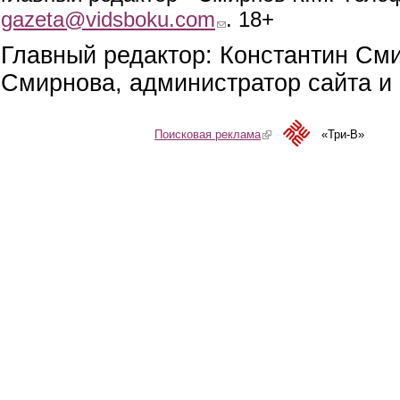
gazeta@vidsboku.com
(link sends e-mail)
. 18+
Главный редактор: Константин См
Смирнова, администратор сайта и 
Поисковая реклама
(link is external)
«Три-В»