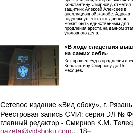
Константину Смирнову, отметил
защитник Алексей Алексеев в
апелляционной жалобе. Адвокат
подчеркнул, что этот довод не
может быть единственным для
продления ареста на данном эта
уголовного дела.
«В ходе следствия вы
на самих себя»
Как прошел суд о продлении аре
Константину Смирнову до 15
месяцев.
Сетевое издание «Вид сбоку», г. Рязан
ЭЛ № ФС
Реестровая запись СМИ: серия
главный редактор - Смирнов К.М. Телефо
gazeta@vidsboku.com
(link sends e-mail)
. 18+