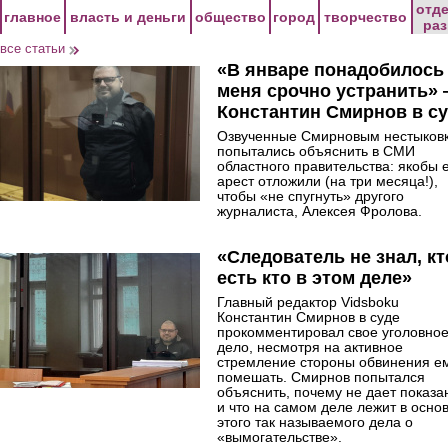
Перейти к основному содержанию
отд
главное
власть и деньги
общество
город
творчество
ра
все статьи
«В январе понадобилось
меня срочно устранить»
Константин Смирнов в с
Озвученные Смирновым нестыков
попытались объяснить в СМИ
областного правительства: якобы 
арест отложили (на три месяца!),
чтобы «не спугнуть» другого
журналиста, Алексея Фролова.
«Следователь не знал, кт
есть кто в этом деле»
Главный редактор Vidsboku
Константин Смирнов в суде
прокомментировал свое уголовно
дело, несмотря на активное
стремление стороны обвинения е
помешать. Смирнов попытался
объяснить, почему не дает показа
и что на самом деле лежит в осно
этого так называемого дела о
«вымогательстве».