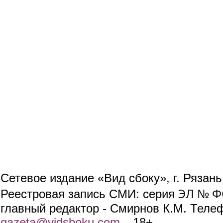
Сетевое издание «Вид сбоку», г. Рязан
ЭЛ № ФС
Реестровая запись СМИ: серия
главный редактор - Смирнов К.М. Телефо
gazeta@vidsboku.com
(link sends e-mail)
. 18+