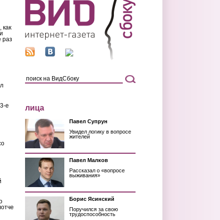
 как
и
 раз
ил
3-е
лица
Павел Супрун
Увидел логику в вопросе
жителей
со
Павел Малков
Рассказал о «вопросе
выживания»
й
Борис Ясинский
о
лотче
Поручился за свою
трудоспособность