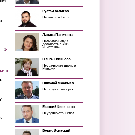
ения
Рустам Халиков
Назначен в Тверь
й
Лариса Пастухова
Получила новую
должность в АФК
«Система»
следующая ›
Ольга Свинцова
Неудачно крышанула
Минфин
тьи
ть
Николай Любимов
Не получил портрет
у
Евгений Кириченко
Неудачно станцевал
.
Борис Ясинский