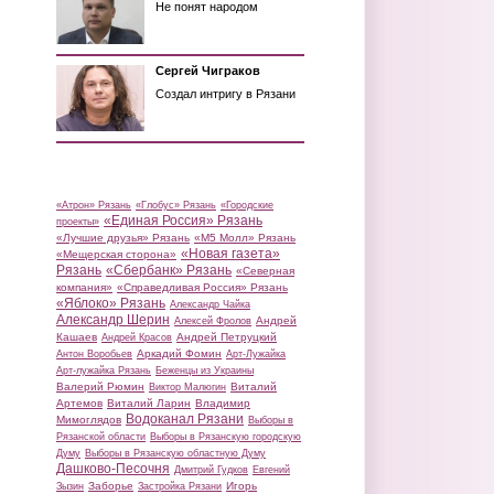
Не понят народом
Сергей Чиграков
Создал интригу в Рязани
«Атрон» Рязань
«Глобус» Рязань
«Городские
«Единая Россия» Рязань
проекты»
«Лучшие друзья» Рязань
«М5 Молл» Рязань
«Новая газета»
«Мещерская сторона»
Рязань
«Сбербанк» Рязань
«Северная
компания»
«Справедливая Россия» Рязань
«Яблоко» Рязань
Александр Чайка
Александр Шерин
Андрей
Алексей Фролов
Кашаев
Андрей Петруцкий
Андрей Красов
Аркадий Фомин
Антон Воробьев
Арт-Лужайка
Арт-лужайка Рязань
Беженцы из Украины
Валерий Рюмин
Виталий
Виктор Малюгин
Артемов
Виталий Ларин
Владимир
Водоканал Рязани
Мимоглядов
Выборы в
Рязанской области
Выборы в Рязанскую городскую
Думу
Выборы в Рязанскую областную Думу
Дашково-Песочня
Дмитрий Гудков
Евгений
Заборье
Игорь
Зызин
Застройка Рязани