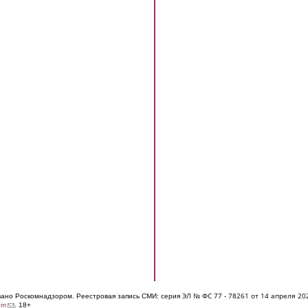
ЭЛ № ФС 77 - 7826
1 от 14 апреля 20
овано Роскомнадзором. Реестровая запись СМИ: серия
(link sends e-mail)
om
. 18+