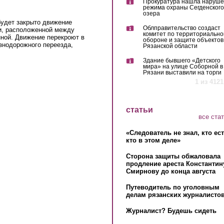
Прокуратура нашла наруш
режима охраны Сегденского
озера
будет закрыто движение
Облправительство создаст
ги, расположенной между
комитет по территориально
ой. Движение перекроют в
обороне и защите объектов
знодорожного переезда,
Рязанской области
Здание бывшего «Детского
мира» на улице Соборной в
Рязани выставили на торги
1 из 4121
статьи
все ста
«Следователь не знал, кто ес
кто в этом деле»
Сторона защиты обжаловала
продление ареста Константин
Смирнову до конца августа
Путеводитель по уголовным
делам рязанских журналистов
Журналист? Будешь сидеть