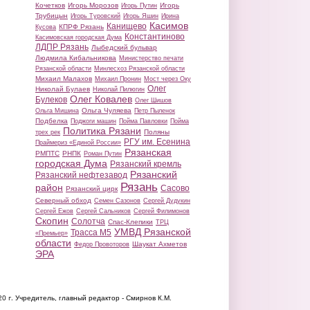
Кочетков
Игорь Морозов
Игорь
Игорь Путин
Трубицын
Игорь Туровский
Игорь Яшин
Ирина
Касимов
Канищево
КПРФ Рязань
Кусова
Константиново
Касимовская городская Дума
ЛДПР Рязань
Лыбедский бульвар
Людмила Кибальникова
Министерство печати
Рязанской области
Минлесхоз Рязанской области
Михаил Малахов
Михаил Пронин
Мост через Оку
Олег
Николай Булаев
Николай Пилюгин
Олег Ковалев
Булеков
Олег Шишов
Ольга Чуляева
Ольга Мишина
Петр Пыленок
Подбелка
Поджоги машин
Пойма Павловки
Пойма
Политика Рязани
Поляны
трех рек
РГУ им. Есенина
Праймериз «Единой России»
Рязанская
РМПТС
РНПК
Роман Путин
городская Дума
Рязанский кремль
Рязанский
Рязанский нефтезавод
Рязань
район
Сасово
Рязанский цирк
Северный обход
Семен Сазонов
Сергей Дудукин
Сергей Ежов
Сергей Сальников
Сергей Филимонов
Скопин
Солотча
Спас-Клепики
ТРЦ
УМВД Рязанской
Трасса М5
«Премьер»
области
Шаукат Ахметов
Федор Провоторов
ЭРА
20 г.
Учредитель, главный редактор - Смирнов К.М.