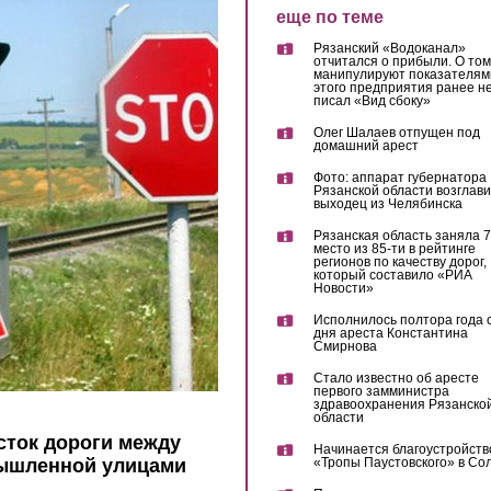
еще по теме
Рязанский «Водоканал»
отчитался о прибыли. О том,
манипулируют показателям
этого предприятия ранее не
писал «Вид сбоку»
Олег Шалаев отпущен под
домашний арест
Фото: аппарат губернатора
Рязанской области возглав
выходец из Челябинска
Рязанская область заняла 7
место из 85-ти в рейтинге
регионов по качеству дорог,
который составило «РИА
Новости»
Исполнилось полтора года 
дня ареста Константина
Смирнова
Стало известно об аресте
первого замминистра
здравоохранения Рязанско
области
сток дороги между
Начинается благоустройств
ышленной улицами
«Тропы Паустовского» в Со