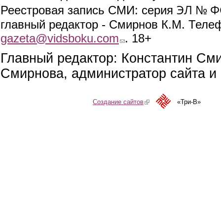
ЭЛ № ФС
Реестровая запись СМИ: серия
главный редактор - Смирнов К.М. Телефо
gazeta@vidsboku.com
(link sends e-mail)
. 18+
Главный редактор: Константин См
Смирнова, администратор сайта и 
Создание сайтов
(link is external)
«Три-В»