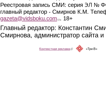
ЭЛ № ФС
Реестровая запись СМИ: серия
главный редактор - Смирнов К.М. Телефо
gazeta@vidsboku.com
(link sends e-mail)
. 18+
Главный редактор: Константин См
Смирнова, администратор сайта и 
Контекстная реклама
(link is external)
«Три-В»