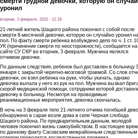
смерти грудной девочки, которую он случа
уронил
вторник, 3 февраля, 2015 - 12:19
21-летний житель Шацкого района покончил с собой после
смерти 8-месячной девочки, которую он случайно уронил н
пол. По факту смерти ребенка возбуждено дело по ч. 1 ст. 1
УК (причинение смерти по неосторожности), сообщается на
сайте СУ СКР во вторник, 3 февраля. Мужчина являлся
отчимом девочки.
По данным следствия, ребенок был доставлен в больницу 
января с закрытой черепно-мозговой травмой. Со слов отч
девочки, он взял ребенка на руки, чтобы укачать, однако
девочка выпала у него из рук на пол. Мужчина вызвал бриг
скорой медицинской помощи, сотрудники которой доставил
девочку в больницу. Несмотря на проводимые
реанимационные мероприятия, девочка скончалась.
В ночь на 3 февраля тело 21-летнего отчима погибшей дев
обнаружено в сарае возле дома в селе Черная слобода
Шацкого района. По предварительным данным, молодой
человек покончил жизнь самоубийством. В настоящее врем
по данному факту Сасовским межрайонным следственным
отделом проводится доследственная проверка.