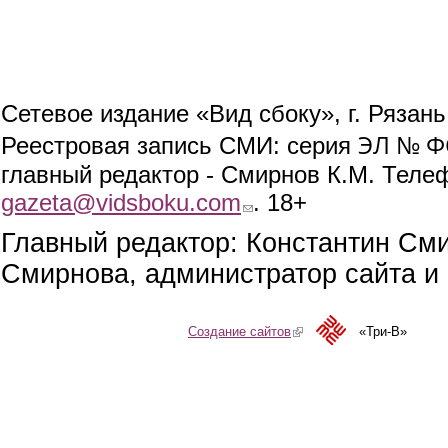
Сетевое издание «Вид сбоку», г. Рязан
ЭЛ № ФС
Реестровая запись СМИ: серия
главный редактор - Смирнов К.М. Телефо
gazeta@vidsboku.com
(link sends e-mail)
. 18+
Главный редактор: Константин См
Смирнова, администратор сайта и 
Создание сайтов
(link is external)
«Три-В»