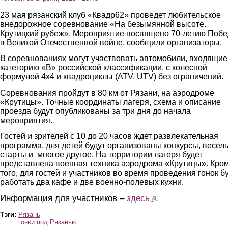
23 мая рязанский клуб «Квадр62» проведет любительское
внедорожное соревнование «На безымянной высоте.
Крутицкий рубеж». Мероприятие посвящено 70-летию Поб
в Великой Отечественной войне, сообщили организаторы.
В соревнованиях могут участвовать автомобили, входящие
категорию «В» российской классификации, с колесной
формулой 4х4 и квадроциклы (АТV, UTV) без ограничений.
Соревнования пройдут в 80 км от Рязани, на аэродроме
«Крутицы». Точные координаты лагеря, схема и описание
проезда будут опубликованы за три дня до начала
мероприятия.
Гостей и зрителей c 10 до 20 часов ждет развлекательная
программа, для детей будут организованы конкурсы, весел
старты и многое другое. На территории лагеря будет
представлена военная техника аэродрома «Крутицы». Кро
того, для гостей и участников во время проведения гонок б
работать два кафе и две военно-полевых кухни.
Информация для участников –
здесь
(link is external)
.
Тэги:
Рязань
гонки под Рязанью