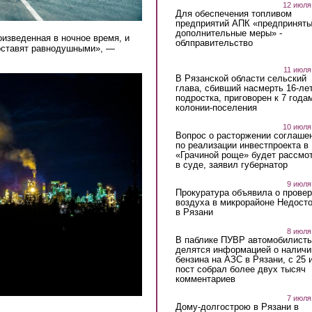
12 июля
Для обеспечения топливом
предприятий АПК «предпринят
дополнительные меры» -
изведенная в ночное время, и
облправительство
 оставят равнодушными», —
11 июля
В Рязанской области сельский
глава, сбивший насмерть 16-ле
подростка, приговорен к 7 года
колонии-поселения
10 июля
Вопрос о расторжении соглаше
по реализации инвестпроекта в
«Грачиной роще» будет рассмо
в суде, заявил губернатор
9 июля
Прокуратура объявила о провер
воздуха в микрорайоне Недост
в Рязани
8 июля
В паблике ПУВР автомобилист
делятся информацией о наличи
бензина на АЗС в Рязани, с 25 
пост собрал более двух тысяч
комментариев
7 июля
Дому-долгострою в Рязани в