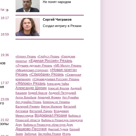
Не понят народом
сти
 18:17
Сергей Чиграков
Создал интригу в Рязани
 18:59
 19:36
«Атрон» Рязань
«Глобус» Рязань
«Городские
«Единая Россия» Рязань
проекты»
нов
«Лучшие друзья» Рязань
«М5 Молл» Рязань
«Новая газета»
«Мещерская сторона»
Рязань
«Сбербанк» Рязань
«Северная
компания»
«Справедливая Россия» Рязань
 17:37
«Яблоко» Рязань
Александр Чайка
ня
Александр Шерин
Андрей
Алексей Фролов
Кашаев
Андрей Петруцкий
Андрей Красов
Аркадий Фомин
Антон Воробьев
Арт-Лужайка
 23:09
Арт-лужайка Рязань
Беженцы из Украины
го
Валерий Рюмин
Виталий
Виктор Малюгин
Артемов
Виталий Ларин
Владимир
Водоканал Рязани
Мимоглядов
Выборы в
 21:02
Рязанской области
Выборы в Рязанскую городскую
Тропы
Думу
Выборы в Рязанскую областную Думу
Дашково-Песочня
Дмитрий Гудков
Евгений
Заборье
Игорь
Зызин
Застройка Рязани