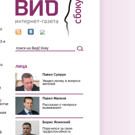
ил
3-е
со
лица
Павел Супрун
Увидел логику в вопросе
жителей
й
Павел Малков
о
лотче
Рассказал о «вопросе
выживания»
ения
Борис Ясинский
Поручился за свою
трудоспособность
й