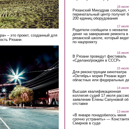
18 июля
Рязанский Минздрав сообщил, 
перинатальный центр получит 
200 единиц оборудования
17 июля
Родители сообщили о нехватке
денег на завершение ремонта в
ра» – это проект, созданный для
рязанской школе, который веде
ность Рязани.
по нацпроекту
16 июля
В Рязани проведут фестиваль
«Сделано/рождён в СССР»
15 июля
Для реконструкции кинотеатра
«Октябрь» мэрия Рязани ждет
областных или федеральных де
14 июля
Высшая квалификационная
коллегия судей 17 июля рассмо
заявление Елены Сапуновой об
отставке
13 июля
«В январе понадобилось меня
срочно устранить» — Констант
Смирнов в суде