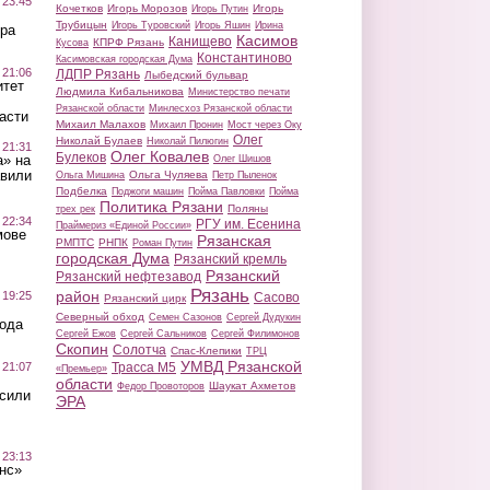
 23:45
Кочетков
Игорь Морозов
Игорь
Игорь Путин
Трубицын
Игорь Туровский
Игорь Яшин
Ирина
ра
Касимов
Канищево
КПРФ Рязань
Кусова
Константиново
Касимовская городская Дума
 21:06
ЛДПР Рязань
Лыбедский бульвар
итет
Людмила Кибальникова
Министерство печати
Рязанской области
Минлесхоз Рязанской области
асти
Михаил Малахов
Михаил Пронин
Мост через Оку
Олег
Николай Булаев
Николай Пилюгин
 21:31
Олег Ковалев
Булеков
а» на
Олег Шишов
авили
Ольга Чуляева
Ольга Мишина
Петр Пыленок
Подбелка
Поджоги машин
Пойма Павловки
Пойма
Политика Рязани
Поляны
трех рек
 22:34
РГУ им. Есенина
Праймериз «Единой России»
мове
Рязанская
РМПТС
РНПК
Роман Путин
городская Дума
Рязанский кремль
Рязанский
Рязанский нефтезавод
Рязань
район
 19:25
Сасово
Рязанский цирк
Северный обход
Семен Сазонов
Сергей Дудукин
вода
Сергей Ежов
Сергей Сальников
Сергей Филимонов
Скопин
Солотча
Спас-Клепики
ТРЦ
УМВД Рязанской
 21:07
Трасса М5
«Премьер»
области
Шаукат Ахметов
Федор Провоторов
осили
ЭРА
 23:13
нс»