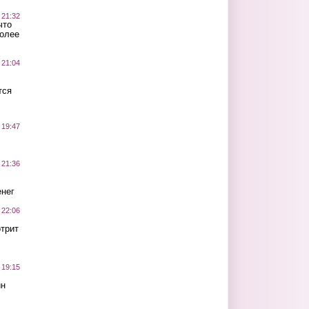
 21:32
что
более
 21:04
тся
 19:47
 21:36
нег
 22:06
трит
 19:15
ин