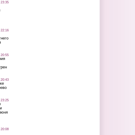
 23:35
ы
 22:16
тнего
м
 20:55
ния
трен
 20:43
ке
оево
 23:25
ы
и
июня
 20:08