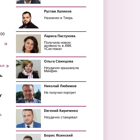
Рустам Халиков
Назначен в Тверь
200
Лариса Пастухова
Получила новую
следующая ›
должность в АФК
«Система»
Ольга Свинцова
тьи
Неудачно крышанула
Минфин
ть
Николай Любимов
Не получил портрет
у
Евгений Кириченко
.
Неудачно станцевал
Борис Ясинский