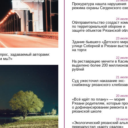
25 июля
Прокуратура нашла нарушения
режима охраны Сегденского озе
24 июля
Облправительство создаст ком
по территориальной обороне и
защите объектов Рязанской обл
23 июля
Здание бывшего «Детского мир
улице Соборной в Рязани выст
на торги
прос, задаваемый авторами:
22 июля
им мы?»
На реставрацию мечети в Каси
выделено более 200 миллионов
рублей
21 июля
Суд ужесточил наказание экс-
снабженцу рязанского хлебоза
20 июля
«Всё идёт по плану» — мэрия
Рязани родителям, которые пр
о дофинансировании ремонта в
рязанской школе
19 июля
«Экологический рязанский алья
перезапустил «карту свалок»