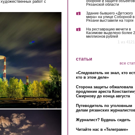
обороне и защите объектов
 художественных работ с
Рязанской области
Здание бывшего «Детского
мира» на улице Соборной в
Рязани выставили на торги
На реставрацию мечети в
Касимове выделено более 
миллионов рублей
1 из 4121
статьи
все ста
«Следователь не знал, кто ес
кто в этом деле»
Сторона защиты обжаловала
продление ареста Константин
Смирнову до конца августа
Путеводитель по уголовным
делам рязанских журналистов
Журналист? Будешь сидеть
Читайте нас в «Телеграме»