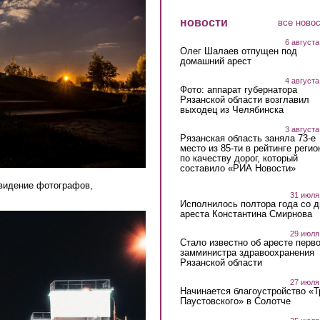
новости
все ново
6 августа
Олег Шалаев отпущен под
домашний арест
4 августа
Фото: аппарат губернатора
Рязанской области возглавил
выходец из Челябинска
3 августа
Рязанская область заняла 73-е
место из 85-ти в рейтинге регио
по качеству дорог, который
составило «РИА Новости»
видение фотографов,
31 июля
Исполнилось полтора года со д
ареста Константина Смирнова
29 июля
Стало известно об аресте перво
замминистра здравоохранения
Рязанской области
27 июля
Начинается благоустройство «
Паустовского» в Солотче