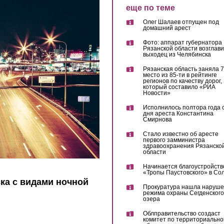
еще по теме
Олег Шалаев отпущен под
домашний арест
Фото: аппарат губернатора
Рязанской области возглав
выходец из Челябинска
Рязанская область заняла 7
место из 85-ти в рейтинге
регионов по качеству дорог,
который составило «РИА
Новости»
Исполнилось полтора года 
дня ареста Константина
Смирнова
Стало известно об аресте
первого замминистра
здравоохранения Рязанско
области
Начинается благоустройств
«Тропы Паустовского» в Со
ка с видами ночной
Прокуратура нашла наруш
режима охраны Сегденского
озера
Облправительство создаст
комитет по территориально