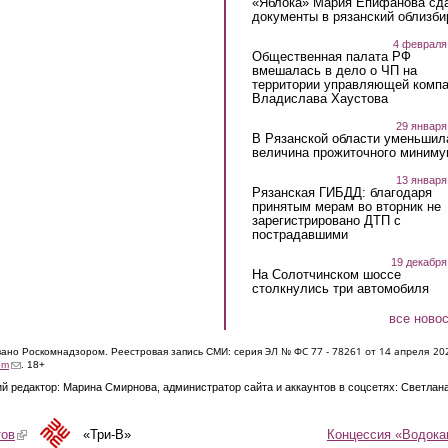
«Яблока» Мария Епифанова сд
документы в рязанский облизби
4 февраля
Общественная палата РФ
вмешалась в дело о ЧП на
территории управляющей комп
Владислава Хаустова
29 января
В Рязанской области уменьшил
величина прожиточного миниму
13 января
Рязанская ГИБДД: благодаря
принятым мерам во вторник не
зарегистрировано ДТП с
пострадавшими
19 декабря
На Солотчинском шоссе
столкнулись три автомобиля
все ново
ЭЛ № ФС 77 - 7826
1 от 14 апреля 20
овано Роскомнадзором. Реестровая запись СМИ: серия
(link sends e-mail)
om
. 18+
й редактор: Марина Смирнова, администратор сайта и аккаунтов в соцсетях: Светлан
Концессия «Водока
тов
(link is external)
«Три-В»