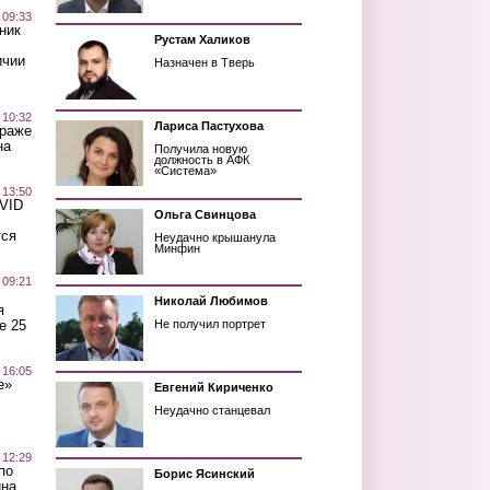
 09:33
ник
Рустам Халиков
ичии
Назначен в Тверь
 10:32
Лариса Пастухова
краже
на
Получила новую
должность в АФК
«Система»
 13:50
OVID
Ольга Свинцова
тся
Неудачно крышанула
Минфин
 09:21
Николай Любимов
я
е 25
Не получил портрет
 16:05
е»
Евгений Кириченко
Неудачно станцевал
 12:29
по
Борис Ясинский
ина