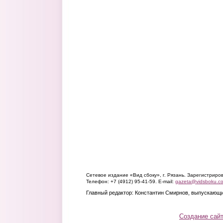
Сетевое издание «Вид сбоку», г. Рязань. Зарегистрир
Телефон: +7 (4912) 95-41-59. E-mail:
gazeta@vidsboku.c
Главный редактор: Константин Смирнов, выпускающи
Создание сай