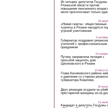
Из четырех депутатов Госдумы 
Рязанской области против
повышения пенсионного возраст
июля проголосовал только оди
28 июня
«Новая газета»: общественные
туалеты в Рязани находятся по
угрозой уничтожения
5 октября
Губернатор поздравил рязански
учителей с профессиональным
праздником
24 ноября
Путину направлена петиция с
просьбой защитить дом
Циолковского в Рязани
13 августа
Глава Касимовского района зая
о давлении со стороны рязанск
губернатора Ковалева
26 июля
Двух рязанцев осудили за убий
престарелой женщины из-за ден
21 июля
Кандидат в депутаты Госдумы 