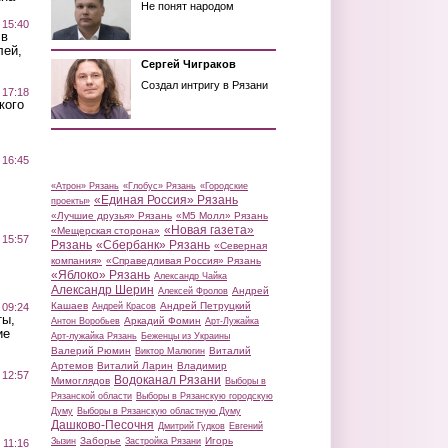
Не понят народом
 15:40
 в
лей,
Сергей Чиграков
Создал интригу в Рязани
 17:18
кого
 16:45
«Атрон» Рязань
«Глобус» Рязань
«Городские
«Единая Россия» Рязань
проекты»
«Лучшие друзья» Рязань
«М5 Молл» Рязань
«Новая газета»
«Мещерская сторона»
 15:57
Рязань
«Сбербанк» Рязань
«Северная
компания»
«Справедливая Россия» Рязань
«Яблоко» Рязань
Александр Чайка
Александр Шерин
Андрей
Алексей Фролов
Кашаев
Андрей Петруцкий
 09:24
Андрей Красов
ты,
Аркадий Фомин
Антон Воробьев
Арт-Лужайка
ие
Арт-лужайка Рязань
Беженцы из Украины
Валерий Рюмин
Виталий
Виктор Малюгин
Артемов
Виталий Ларин
Владимир
 12:57
Водоканал Рязани
Мимоглядов
Выборы в
Рязанской области
Выборы в Рязанскую городскую
Думу
Выборы в Рязанскую областную Думу
Дашково-Песочня
Дмитрий Гудков
Евгений
Заборье
Игорь
Зызин
Застройка Рязани
 11:16