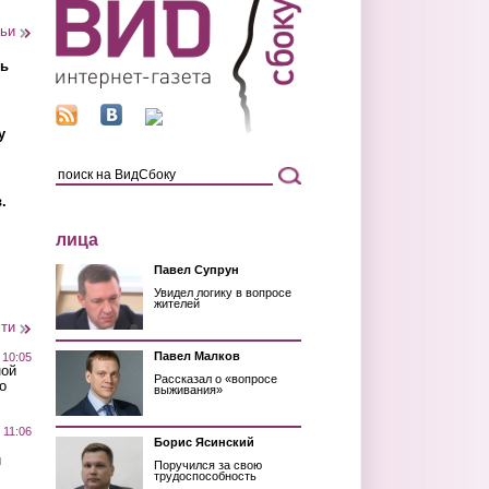
тьи
ть
у
.
лица
Павел Супрун
Увидел логику в вопросе
жителей
сти
Павел Малков
 10:05
ной
Рассказал о «вопросе
о
выживания»
 11:06
Борис Ясинский
й
Поручился за свою
трудоспособность