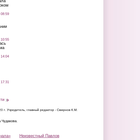
ала
рком
 08:59
ании
 10:55
ась
ма
 14:04
 17:31
сти
20 г.
Учредитель, главный редактор - Смирнов К.М.
а Чудакова.
нала»
Неизвестный Павлов