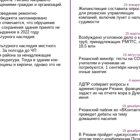
щениями граждан и организаций.
24 января
Жилинспекция составила опрос
для рязанских управляющих
роведение ремонтно-
компаний, включив пункт о нал
о бюджета запланировано
судимости
е отмечается, что обрушение
я сохранения здания принято не
ыданное в 2022 году
25 марта
турного наследия.
Возбуждено уголовное дело о 
труб, принадлежащих РМПТС, 
льтурного наследия местного
18,5 млн
. За полгода до ЧП
и района за ненадлежащее
19 августа
Рязанский минобр: тесты на C
куратура. Тогда в здании кое-
учителям и ученикам не
щины и кирпичи, однако это не
потребуются, 1 сентября начну
очные занятия
4 июня
ЛДПР собирает вопросы к
администрации Рязани, фракци
задаст их на отчете мэра в Дум
июня
18 декабря
Рязанский паблик во «ВКонтакт
проведет дебаты на тему
домашнего насилия
18 декабря
В Рязани пройдет «дискуссия» 
итогам пресс-конференции Пут