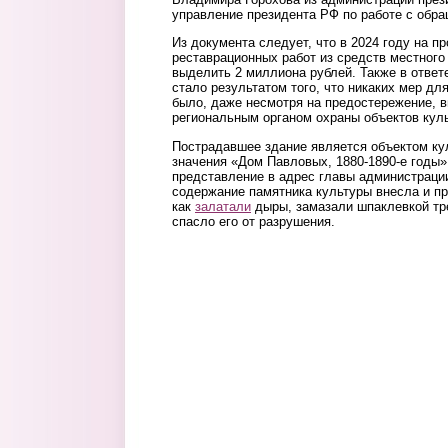
управление президента РФ по работе с обра
Из документа следует, что в 2024 году на п
реставрационных работ из средств местног
выделить 2 миллиона рублей. Также в ответ
стало результатом того, что никаких мер дл
было, даже несмотря на предостережение, в
региональным органом охраны объектов куль
Пострадавшее здание является объектом ку
значения «Дом Павловых, 1880-1890-е годы»
представление в адрес главы администраци
содержание памятника культуры внесла и про
как
залатали
дыры, замазали шпаклевкой тре
спасло его от разрушения.