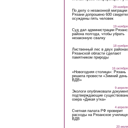
29 ноября
По делу о незаконной миграции
Рязани допрошено 600 свидете
осуждены пять человек
19 ноября
Суд дал администрации Рязанс
района полгода, чтобы убрать
незаконную свалку
18 ноября
Лиственный лес в двух районах
Рязанской области сделают
памятником природы
16 октября
«Новогодняя столица»: Рязань
решила провести «Зимний день
ВДВ»
9 апреля
Экологи опубликовали докумен
подтверждающие существован
озера «Дикая утка»
4 апреля
Счетная палата РФ проверит
расходы на Рязанское училище
ВДВ
20 июля