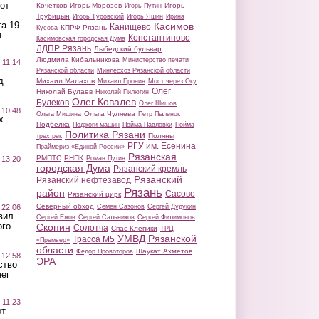
от
Кочетков
Игорь Морозов
Игорь
Игорь Путин
Трубицын
Игорь Туровский
Игорь Яшин
Ирина
а 19
Касимов
Канищево
КПРФ Рязань
Кусова
н
Константиново
Касимовская городская Дума
ЛДПР Рязань
Лыбедский бульвар
Людмила Кибальникова
Министерство печати
 11:14
Рязанской области
Минлесхоз Рязанской области
д
Михаил Малахов
Михаил Пронин
Мост через Оку
Олег
Николай Булаев
Николай Пилюгин
Олег Ковалев
Булеков
Олег Шишов
 10:48
Ольга Чуляева
Ольга Мишина
Петр Пыленок
х
Подбелка
Поджоги машин
Пойма Павловки
Пойма
Политика Рязани
Поляны
трех рек
РГУ им. Есенина
Праймериз «Единой России»
Рязанская
РМПТС
РНПК
Роман Путин
 13:20
городская Дума
Рязанский кремль
Рязанский
Рязанский нефтезавод
Рязань
район
Сасово
Рязанский цирк
Северный обход
Семен Сазонов
Сергей Дудукин
 22:06
вил
Сергей Ежов
Сергей Сальников
Сергей Филимонов
ого
Скопин
Солотча
Спас-Клепики
ТРЦ
УМВД Рязанской
Трасса М5
«Премьер»
области
Шаукат Ахметов
Федор Провоторов
 12:58
ЭРА
ство
ег
 11:23
от