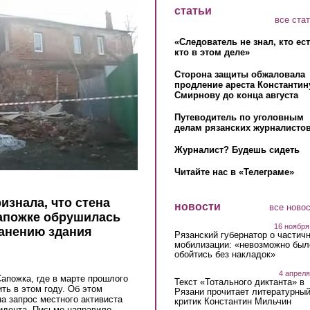
статьи
все ста
«Следователь не знал, кто ес
кто в этом деле»
Сторона защиты обжаловала
продление ареста Константин
Смирнову до конца августа
Путеводитель по уголовным
делам рязанских журналистов
Журналист? Будешь сидеть
Читайте нас в «Телеграме»
изнала, что стена
новости
все ново
Сапожке обрушилась
16 ноября
ранению здания
Рязанский губернатор о частич
мобилизации: «невозможно был
обойтись без накладок»
4 апреля
Сапожка, где в марте прошлого
Текст «Тотального диктанта» в
ть в этом году. Об этом
Рязани прочитает литературны
а запрос местного активиста
критик Константин Мильчин
идента. Письмо направило