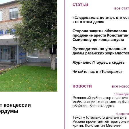
статьи
все ста
«Следователь не знал, кто ес
кто в этом деле»
Сторона защиты обжаловала
продление ареста Константин
Смирнову до конца августа
Путеводитель по уголовным
делам рязанских журналистов
Журналист? Будешь сидеть
Читайте нас в «Телеграме»
новости
все ново
16 ноября
Рязанский губернатор о частич
мобилизации: «невозможно был
т концессии
обойтись без накладок»
гордумы
4 апреля
Текст «Тотального диктанта» в
Рязани прочитает литературны
критик Константин Мильчин