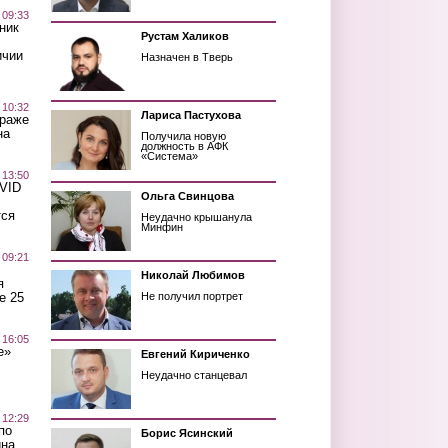
 09:33
ник
Рустам Халиков
ичии
Назначен в Тверь
 10:32
Лариса Пастухова
краже
на
Получила новую
должность в АФК
«Система»
 13:50
OVID
Ольга Свинцова
тся
Неудачно крышанула
Минфин
 09:21
Николай Любимов
я
е 25
Не получил портрет
 16:05
е»
Евгений Кириченко
Неудачно станцевал
 12:29
по
Борис Ясинский
ина