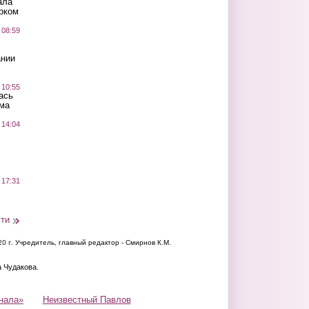
ала
рком
 08:59
ании
 10:55
ась
ма
 14:04
 17:31
сти
20 г.
Учредитель, главный редактор - Смирнов К.М.
а Чудакова.
нала»
Неизвестный Павлов