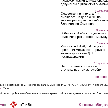
«Яблока» Мария Епифанова сд
документы в рязанский облизби
4 февраля
Общественная палата РФ
вмешалась в дело о ЧП на
территории управляющей комп
Владислава Хаустова
29 января
В Рязанской области уменьшил
величина прожиточного миниму
13 января
Рязанская ГИБДД: благодаря
принятым мерам во вторник не
зарегистрировано ДТП с
пострадавшими
19 декабря
На Солотчинском шоссе
столкнулись три автомобиля
все ново
ЭЛ № ФС 77 - 7826
1 от 14 апреля 20
овано Роскомнадзором. Реестровая запись СМИ: серия
(link sends e-mail)
om
. 18+
й редактор: Марина Смирнова, администратор сайта и аккаунтов в соцсетях: Светлан
Концессия «Водока
ама
(link is external)
«Три-В»