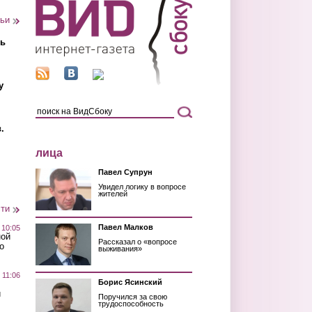
тьи
ть
у
.
лица
Павел Супрун
Увидел логику в вопросе
жителей
сти
Павел Малков
 10:05
ной
Рассказал о «вопросе
о
выживания»
 11:06
Борис Ясинский
й
Поручился за свою
трудоспособность