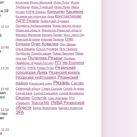
от
Кочетков
Игорь Морозов
Игорь
Игорь Путин
Трубицын
Игорь Туровский
Игорь Яшин
Ирина
а 19
Касимов
Канищево
КПРФ Рязань
Кусова
н
Константиново
Касимовская городская Дума
ЛДПР Рязань
Лыбедский бульвар
Людмила Кибальникова
Министерство печати
 11:14
Рязанской области
Минлесхоз Рязанской области
д
Михаил Малахов
Михаил Пронин
Мост через Оку
Олег
Николай Булаев
Николай Пилюгин
Олег Ковалев
Булеков
Олег Шишов
 10:48
Ольга Чуляева
Ольга Мишина
Петр Пыленок
х
Подбелка
Поджоги машин
Пойма Павловки
Пойма
Политика Рязани
Поляны
трех рек
РГУ им. Есенина
Праймериз «Единой России»
Рязанская
РМПТС
РНПК
Роман Путин
 13:20
городская Дума
Рязанский кремль
Рязанский
Рязанский нефтезавод
Рязань
район
Сасово
Рязанский цирк
Северный обход
Семен Сазонов
Сергей Дудукин
 22:06
вил
Сергей Ежов
Сергей Сальников
Сергей Филимонов
ого
Скопин
Солотча
Спас-Клепики
ТРЦ
УМВД Рязанской
Трасса М5
«Премьер»
области
Шаукат Ахметов
Федор Провоторов
 12:58
ЭРА
ство
ег
 11:23
от