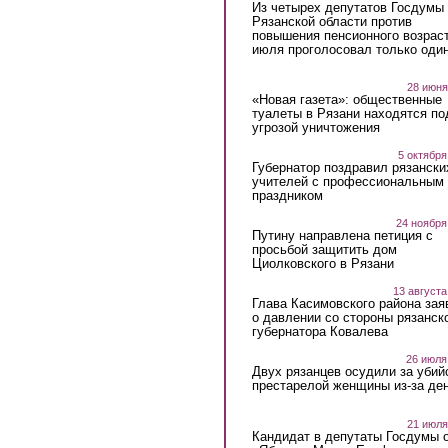
Из четырех депутатов Госдумы 
Рязанской области против
повышения пенсионного возраст
июля проголосовал только оди
28 июня
«Новая газета»: общественные
туалеты в Рязани находятся по
угрозой уничтожения
5 октября
Губернатор поздравил рязански
учителей с профессиональным
праздником
24 ноября
Путину направлена петиция с
просьбой защитить дом
Циолковского в Рязани
13 августа
Глава Касимовского района зая
о давлении со стороны рязанск
губернатора Ковалева
26 июля
Двух рязанцев осудили за убий
престарелой женщины из-за ден
21 июля
Кандидат в депутаты Госдумы 