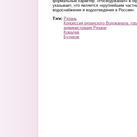
формальный характер. «Росводоканал» в о
указывает, что является «крупнейшим част
водоснабжения и водоотведения в России».
Тэги:
Рязань
Концессия рязанского Водоканала. го
администрация Рязани
Ковалев
Булеков