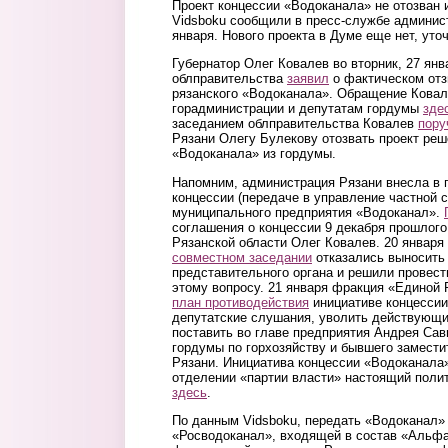
Проект концессии «Водоканала» не отозван 
Vidsboku сообщили в пресс-службе админист
января. Нового проекта в Думе еще нет, уто
Губернатор Олег Ковалев во вторник, 27 ян
облправительства
заявил
о фактическом отз
рязанского «Водоканала». Обращение Ковал
горадминистрации и депутатам гордумы
зде
заседанием облправительства Ковалев
пору
Рязани Олегу Булекову отозвать проект реш
«Водоканала» из гордумы.
Напомним, администрация Рязани внесла в 
концессии (передаче в управление частной 
муниципального предприятия «Водоканал».
соглашения о концессии 9 декабря прошлого
Рязанской области Олег Ковалев. 20 январ
совместном заседании
отказались выносить
представительного органа и решили провест
этому вопросу. 21 января фракция «Единой 
план противодействия
инициативе концессии
депутатские слушания, уволить действующ
поставить во главе предприятия Андрея Сав
гордумы по горхозяйству и бывшего замест
Рязани. Инициатива концессии «Водоканала
отделении «партии власти» настоящий полит
здесь
.
По данным Vidsboku, передать «Водоканал»
«Росводоканал», входящей в состав «Альфа