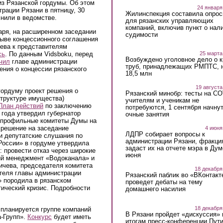
из Рязанской гордумы. Об этом
24 января
рации Рязани в пятницу, 30
Жилинспекция составила опрос
чнили в ведомстве.
для рязанских управляющих
компаний, включив пункт о нал
варя, на расширенном заседании
судимости
ыве концессионного соглашения
ева к представителям
25 марта
сь
. По данным Vidsboku, перед
Возбуждено уголовное дело о 
чил
главе администрации
труб, принадлежащих РМПТС, 
ения о концессии рязанского
18,5 млн
19 августа
гордуму проект решения о
Рязанский минобр: тесты на C
структуре имущества)
учителям и ученикам не
План действий
по заключению
потребуются, 1 сентября начну
 года утвердил губернатор
очные занятия
я профильные комитеты Думы на
 решение на заседание
4 июня
ЛДПР собирает вопросы к
и депутатские слушания по
администрации Рязани, фракци
России» в гордуме утвердила
задаст их на отчете мэра в Дум
: провести отказ через широкие
июня
ий менеджмент «Водоканала» и
ичева, председателя комитета
18 декабря
ителя главы администрации
Рязанский паблик во «ВКонтакт
» породила в рязанском
проведет дебаты на тему
ический кризис. Подробности
домашнего насилия
18 декабря
 планируется группе компаний
В Рязани пройдет «дискуссия» 
-Групп».
Конкурс
будет иметь
итогам пресс-конференции Пут