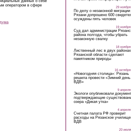
фициальных данных о себе
ным оператором в сфере
29 ноября
По делу о незаконной миграции
Рязани допрошено 600 свидете
осуждены пять человек
рдума
19 ноября
Суд дал администрации Рязанс
района полгода, чтобы убрать
незаконную свалку
18 ноября
Лиственный лес в двух районах
Рязанской области сделают
памятником природы
16 октября
«Новогодняя столица»: Рязань
решила провести «Зимний день
ВДВ»
9 апреля
Экологи опубликовали докумен
подтверждающие существован
озера «Дикая утка»
4 апреля
Счетная палата РФ проверит
расходы на Рязанское училище
ВДВ
20 июля