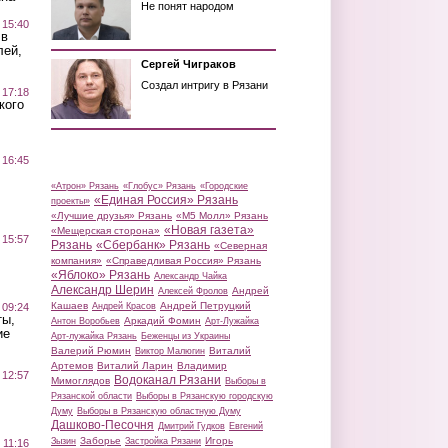
Не понят народом
 15:40
 в
лей,
Сергей Чиграков
Создал интригу в Рязани
 17:18
кого
 16:45
«Атрон» Рязань
«Глобус» Рязань
«Городские
«Единая Россия» Рязань
проекты»
«Лучшие друзья» Рязань
«М5 Молл» Рязань
«Новая газета»
«Мещерская сторона»
 15:57
Рязань
«Сбербанк» Рязань
«Северная
компания»
«Справедливая Россия» Рязань
«Яблоко» Рязань
Александр Чайка
Александр Шерин
Андрей
Алексей Фролов
Кашаев
Андрей Петруцкий
 09:24
Андрей Красов
ты,
Аркадий Фомин
Антон Воробьев
Арт-Лужайка
ие
Арт-лужайка Рязань
Беженцы из Украины
Валерий Рюмин
Виталий
Виктор Малюгин
Артемов
Виталий Ларин
Владимир
 12:57
Водоканал Рязани
Мимоглядов
Выборы в
Рязанской области
Выборы в Рязанскую городскую
Думу
Выборы в Рязанскую областную Думу
Дашково-Песочня
Дмитрий Гудков
Евгений
Заборье
Игорь
Зызин
Застройка Рязани
 11:16