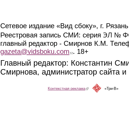
Сетевое издание «Вид сбоку», г. Рязан
ЭЛ № ФС
Реестровая запись СМИ: серия
главный редактор - Смирнов К.М. Телефо
gazeta@vidsboku.com
(link sends e-mail)
. 18+
Главный редактор: Константин См
Смирнова, администратор сайта и 
Контекстная реклама
(link is external)
«Три-В»