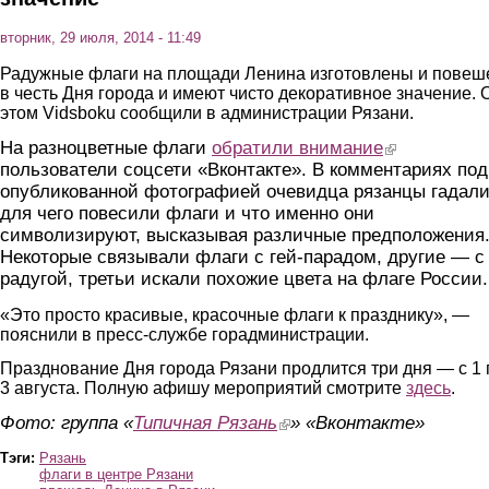
вторник, 29 июля, 2014 - 11:49
Радужные флаги на площади Ленина изготовлены и пове
в честь Дня города и имеют чисто декоративное значение. 
этом Vidsboku сообщили в администрации Рязани.
На разноцветные флаги
обратили внимание
(link is external)
пользователи соцсети «Вконтакте». В комментариях под
опубликованной фотографией очевидца рязанцы гадали
для чего повесили флаги и что именно они
символизируют, высказывая различные предположения
Некоторые связывали флаги с гей-парадом, другие — с
радугой, третьи искали похожие цвета на флаге России.
«Это просто красивые, красочные флаги к празднику», —
пояснили в пресс-службе горадминистрации.
Празднование Дня города Рязани продлится три дня — с 1 
3 августа. Полную афишу мероприятий смотрите
здесь
.
Фото: группа «
Типичная Рязань
(link is external)
» «Вконтакте»
Тэги:
Рязань
флаги в центре Рязани