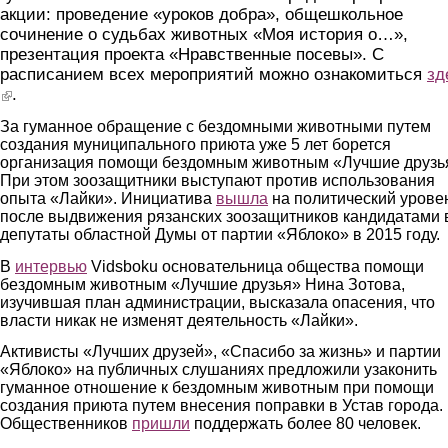
акции: проведение «уроков добра», общешкольное
сочинение о судьбах животных «Моя история о…»,
презентация проекта «Нравственные посевы». С
расписанием всех мероприятий можно ознакомиться
зд
(link is external)
.
За гуманное обращение с бездомными животными путем
создания муниципального приюта уже 5 лет борется
организация помощи бездомным животным «Лучшие друзь
При этом зоозащитники выступают против использования
опыта «Лайки». Инициатива
вышла
на политический урове
после выдвижения рязанских зоозащитников кандидатами 
депутаты областной Думы от партии «Яблоко» в 2015 году.
В
интервью
Vidsboku основательница общества помощи
бездомным животным «Лучшие друзья» Нина Зотова,
изучившая план администрации, высказала опасения, что
власти никак не изменят деятельность «Лайки».
Активисты «Лучших друзей», «Спасибо за жизнь» и партии
«Яблоко» на публичных слушаниях предложили узаконить
гуманное отношение к бездомным животным при помощи
создания приюта путем внесения поправки в Устав города.
Общественников
пришли
поддержать более 80 человек.