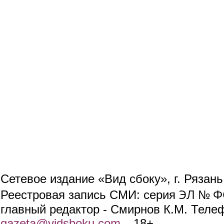
Сетевое издание «Вид сбоку», г. Рязан
ЭЛ № ФС
Реестровая запись СМИ: серия
главный редактор - Смирнов К.М. Телефо
gazeta@vidsboku.com
(link sends e-mail)
. 18+