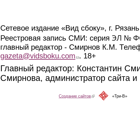
Сетевое издание «Вид сбоку», г. Рязан
ЭЛ № ФС
Реестровая запись СМИ: серия
главный редактор - Смирнов К.М. Телефо
gazeta@vidsboku.com
(link sends e-mail)
. 18+
Главный редактор: Константин См
Смирнова, администратор сайта и 
Создание сайтов
(link is external)
«Три-В»