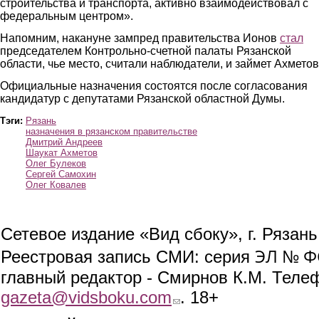
строительства и транспорта, активно взаимодействовал с
федеральным центром».
Напомним, накануне зампред правительства Ионов
стал
председателем Контрольно-счетной палаты Рязанской
области, чье место, считали наблюдатели, и займет Ахметов
Официальные назначения состоятся после согласования
кандидатур с депутатами Рязанской областной Думы.
Тэги:
Рязань
назначения в рязанском правительстве
Дмитрий Андреев
Шаукат Ахметов
Олег Булеков
Сергей Самохин
Олег Ковалев
Сетевое издание «Вид сбоку», г. Рязан
ЭЛ № ФС
Реестровая запись СМИ: серия
главный редактор - Смирнов К.М. Телефо
gazeta@vidsboku.com
(link sends e-mail)
. 18+