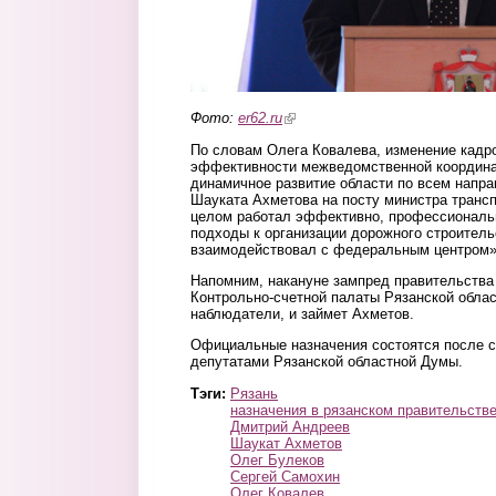
Фото:
er62.ru
(link is external)
По словам Олега Ковалева, изменение кадр
эффективности межведомственной координа
динамичное развитие области по всем напра
Шауката Ахметова на посту министра трансп
целом работал эффективно, профессиональ
подходы к организации дорожного строительс
взаимодействовал с федеральным центром»
Напомним, накануне зампред правительств
Контрольно-счетной палаты Рязанской облас
наблюдатели, и займет Ахметов.
Официальные назначения состоятся после с
депутатами Рязанской областной Думы.
Тэги:
Рязань
назначения в рязанском правительств
Дмитрий Андреев
Шаукат Ахметов
Олег Булеков
Сергей Самохин
Олег Ковалев