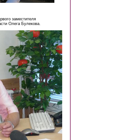
ервого заместителя
асти Олега Булекова.