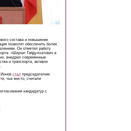
ового состава и повышение
ции позволят обеспечить более
влениям. Он отметил работу
орта: «Шаукат Габдулхатович в
но, внедрил современные
тва и транспорта, активно
.
а Ионов
стал
председателем
ти, чье место, считали
огласования кандидатур с
е