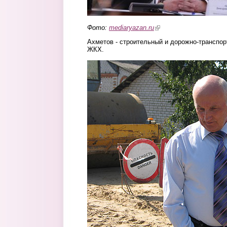
Фото:
mediaryazan.ru
(link is external)
Ахметов - строительный и дорожно-транспор
ЖКХ.
axmetov.jpg