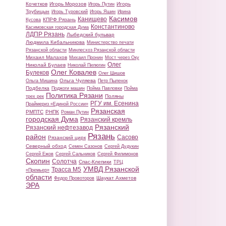
Кочетков
Игорь Морозов
Игорь
Игорь Путин
Трубицын
Игорь Туровский
Игорь Яшин
Ирина
Касимов
Канищево
КПРФ Рязань
Кусова
Константиново
Касимовская городская Дума
ЛДПР Рязань
Лыбедский бульвар
Людмила Кибальникова
Министерство печати
Рязанской области
Минлесхоз Рязанской области
Михаил Малахов
Михаил Пронин
Мост через Оку
Олег
Николай Булаев
Николай Пилюгин
Олег Ковалев
Булеков
Олег Шишов
Ольга Чуляева
Ольга Мишина
Петр Пыленок
Подбелка
Поджоги машин
Пойма Павловки
Пойма
Политика Рязани
Поляны
трех рек
РГУ им. Есенина
Праймериз «Единой России»
Рязанская
РМПТС
РНПК
Роман Путин
городская Дума
Рязанский кремль
Рязанский
Рязанский нефтезавод
Рязань
район
Сасово
Рязанский цирк
Северный обход
Семен Сазонов
Сергей Дудукин
Сергей Ежов
Сергей Сальников
Сергей Филимонов
Скопин
Солотча
Спас-Клепики
ТРЦ
УМВД Рязанской
Трасса М5
«Премьер»
области
Шаукат Ахметов
Федор Провоторов
ЭРА