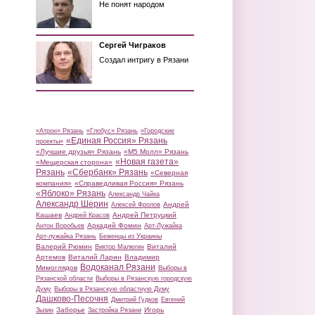
Не понят народом
Сергей Чиграков
Создал интригу в Рязани
«Атрон» Рязань
«Глобус» Рязань
«Городские
«Единая Россия» Рязань
проекты»
«Лучшие друзья» Рязань
«М5 Молл» Рязань
«Новая газета»
«Мещерская сторона»
Рязань
«Сбербанк» Рязань
«Северная
компания»
«Справедливая Россия» Рязань
«Яблоко» Рязань
Александр Чайка
Александр Шерин
Андрей
Алексей Фролов
Кашаев
Андрей Петруцкий
Андрей Красов
Аркадий Фомин
Антон Воробьев
Арт-Лужайка
Арт-лужайка Рязань
Беженцы из Украины
Валерий Рюмин
Виталий
Виктор Малюгин
Артемов
Виталий Ларин
Владимир
Водоканал Рязани
Мимоглядов
Выборы в
Рязанской области
Выборы в Рязанскую городскую
Думу
Выборы в Рязанскую областную Думу
Дашково-Песочня
Дмитрий Гудков
Евгений
Заборье
Игорь
Зызин
Застройка Рязани