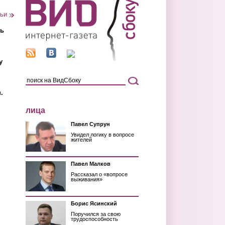
тьи
ть
у
.
лица
Павел Супрун
Увидел логику в вопросе
жителей
Павел Малков
Рассказал о «вопросе
выживания»
Борис Ясинский
Поручился за свою
трудоспособность