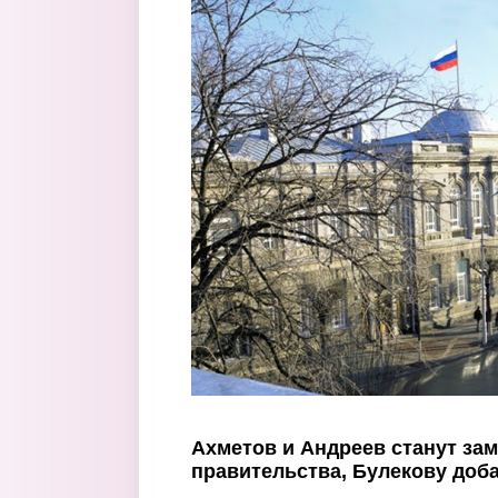
Перейти к основному содержанию
Ахметов и Андреев станут за
правительства, Булекову доб