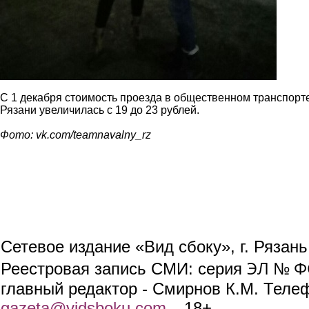
С 1 декабря стоимость проезда в общественном транспорт
Рязани увеличилась с 19 до 23 рублей.
Фото: vk.com/teamnavalny_rz
Сетевое издание «Вид сбоку», г. Рязан
ЭЛ № ФС
Реестровая запись СМИ: серия
главный редактор - Смирнов К.М. Телефо
gazeta@vidsboku.com
(link sends e-mail)
. 18+