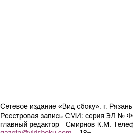
Сетевое издание «Вид сбоку», г. Рязан
ЭЛ № ФС
Реестровая запись СМИ: серия
главный редактор - Смирнов К.М. Телефо
gazeta@vidsboku.com
(link sends e-mail)
. 18+