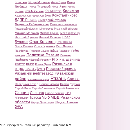
Кочетков
Игорь Морозов
Игорь
Игорь Путин
Трубицын
Игорь Туровский
Игорь Яшин
Ирина
Касимов
Канищево
КПРФ Рязань
Кусова
Константиново
Касимовская городская Дума
ЛДПР Рязань
Лыбедский бульвар
Людмила Кибальникова
Министерство печати
Рязанской области
Минлесхоз Рязанской области
Михаил Малахов
Михаил Пронин
Мост через Оку
Олег
Николай Булаев
Николай Пилюгин
Олег Ковалев
Булеков
Олег Шишов
Ольга Чуляева
Ольга Мишина
Петр Пыленок
Подбелка
Поджоги машин
Пойма Павловки
Пойма
Политика Рязани
Поляны
трех рек
РГУ им. Есенина
Праймериз «Единой России»
Рязанская
РМПТС
РНПК
Роман Путин
городская Дума
Рязанский кремль
Рязанский
Рязанский нефтезавод
Рязань
район
Сасово
Рязанский цирк
Северный обход
Семен Сазонов
Сергей Дудукин
Сергей Ежов
Сергей Сальников
Сергей Филимонов
Скопин
Солотча
Спас-Клепики
ТРЦ
УМВД Рязанской
Трасса М5
«Премьер»
области
Шаукат Ахметов
Федор Провоторов
ЭРА
20 г.
Учредитель, главный редактор - Смирнов К.М.