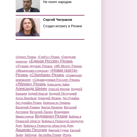
Не понят народом
Сергей Чиграков
Создал интригу в Рязани
«Атрон» Рязань
«Глобус» Рязань
«Городские
«Единая Россия» Рязань
проекты»
«Лучшие друзья» Рязань
«М5 Молл» Рязань
«Новая газета»
«Мещерская сторона»
Рязань
«Сбербанк» Рязань
«Северная
компания»
«Справедливая Россия» Рязань
«Яблоко» Рязань
Александр Чайка
Александр Шерин
Андрей
Алексей Фролов
Кашаев
Андрей Петруцкий
Андрей Красов
Аркадий Фомин
Антон Воробьев
Арт-Лужайка
Арт-лужайка Рязань
Беженцы из Украины
Валерий Рюмин
Виталий
Виктор Малюгин
Артемов
Виталий Ларин
Владимир
Водоканал Рязани
Мимоглядов
Выборы в
Рязанской области
Выборы в Рязанскую городскую
Думу
Выборы в Рязанскую областную Думу
Дашково-Песочня
Дмитрий Гудков
Евгений
Заборье
Игорь
Зызин
Застройка Рязани