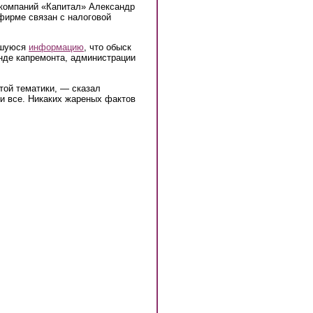
 компаний «Капитал» Александр
 фирме связан с налоговой
вшуюся
информацию
, что обыск
нде капремонта, администрации
этой тематики, — сказал
 и все. Никаких жареных фактов