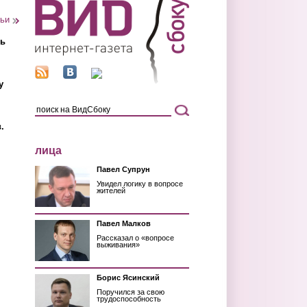
тьи
ть
у
.
лица
Павел Супрун
Увидел логику в вопросе
жителей
Павел Малков
Рассказал о «вопросе
выживания»
Борис Ясинский
Поручился за свою
трудоспособность