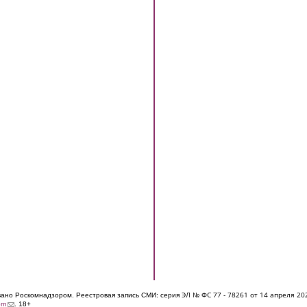
ЭЛ № ФС 77 - 7826
1 от 14 апреля 20
овано Роскомнадзором. Реестровая запись СМИ: серия
(link sends e-mail)
om
. 18+