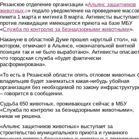
Рязанское отделение организации «
Альянс защитников
животных
(link is external)
» подало уведомление на проведение массо
пикета 1 марта и митинга 8 марта. Активисты выступаю
против ликвидации имеющегося приюта на базе МБУ
«
Служба по контролю за безнадзорными животными
».
Накануне в областной Думе прошел «круглый стол», на
котором, отмечают в Альянсе, «окончательной внятной
позиции так и не было выработано». Активисты опасаю
что городская служба «будет фактически
расформирована».
«То есть в Рязанской области опять отловом животных 
владельцев будет заниматься какая-нибудь убойная
организация без необходимой по закону инфраструктур
– говорится в сообщении.
Судьба 650 животных, проживающих сейчас в МБУ
«Служба по контролю за безнадзорными животными»,
никак не решена.
«Альянс защитников животных» выступает за
строительство муниципального приюта и гуманного
решения вопроса безнадзорных животных с привлечен