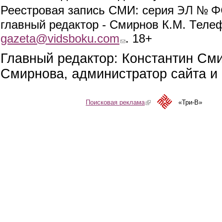
ЭЛ № ФС
Реестровая запись СМИ: серия
главный редактор - Смирнов К.М. Телефо
gazeta@vidsboku.com
(link sends e-mail)
. 18+
Главный редактор: Константин См
Смирнова, администратор сайта и 
Поисковая реклама
(link is external)
«Три-В»