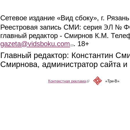
Сетевое издание «Вид сбоку», г. Рязан
ЭЛ № ФС
Реестровая запись СМИ: серия
главный редактор - Смирнов К.М. Телефо
gazeta@vidsboku.com
(link sends e-mail)
. 18+
Главный редактор: Константин См
Смирнова, администратор сайта и 
Контекстная реклама
(link is external)
«Три-В»