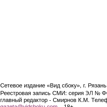
Сетевое издание «Вид сбоку», г. Рязан
ЭЛ № ФС
Реестровая запись СМИ: серия
главный редактор - Смирнов К.М. Телефо
gazeta@vidsboku.com
(link sends e-mail)
. 18+