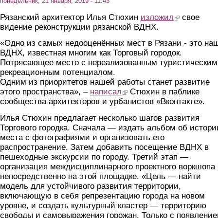
понедельник, 21 января, 2019 - 11:43
Рязанский архитектор Илья Стюхин
изложил
(link is external
свое
видение реконструкции рязанской ВДНХ.
«Одно из самых недооценённых мест в Рязани - это на
ВДНХ, известная многим как Торговый городок.
Потрясающее место с нереализованным туристическим
рекреационным потенциалом.
Одним из приоритетов нашей работы станет развитие
этого пространства», –
написал
(link is external)
Стюхин в паблике
сообщества архитекторов и урбанистов «Вконтакте».
Илья Стюхин предлагает несколько шагов развития
Торгового городка. Сначала — издать альбом об истори
места с фотографиями и организовать его
распространение. Затем добавить посещение ВДНХ в
пешеходные экскурсии по городу. Третий этап —
организация междисциплинарного проектного воркшопа
непосредственно на этой площадке. «Цель — найти
модель для устойчивого развития территории,
включающую в себя репрезентацию города на новом
уровне, и создать культурный кластер — территорию
свободы и самовыражения горожан. Только с появлени