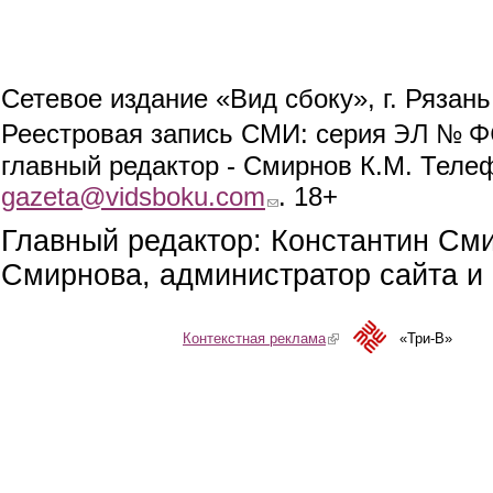
Сетевое издание «Вид сбоку», г. Рязан
ЭЛ № ФС
Реестровая запись СМИ: серия
главный редактор - Смирнов К.М. Телефо
gazeta@vidsboku.com
(link sends e-mail)
. 18+
Главный редактор: Константин См
Смирнова, администратор сайта и 
Контекстная реклама
(link is external)
«Три-В»