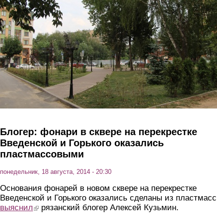
Перейти к основному содержанию
Блогер: фонари в сквере на перекрестке
Введенской и Горького оказались
пластмассовыми
понедельник, 18 августа, 2014 - 20:30
Основания фонарей в новом сквере на перекрестке
Введенской и Горького оказались сделаны из пластмасс
выяснил
(link is external)
рязанский блогер Алексей Кузьмин.