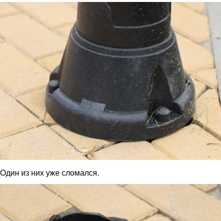
fon.jpg
Один из них уже сломался.
slom.jpg