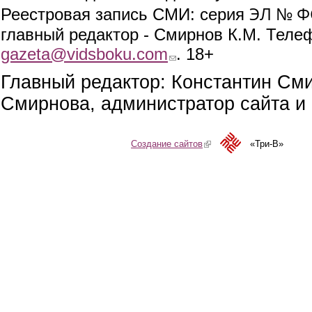
ЭЛ № ФС
Реестровая запись СМИ: серия
главный редактор - Смирнов К.М. Телефо
gazeta@vidsboku.com
(link sends e-mail)
. 18+
Главный редактор: Константин См
Смирнова, администратор сайта и 
Создание сайтов
(link is external)
«Три-В»