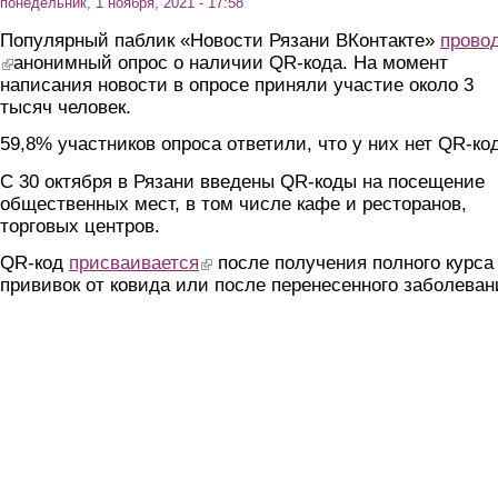
понедельник, 1 ноября, 2021 - 17:58
Популярный паблик «Новости Рязани ВКонтакте»
прово
(link is external)
анонимный опрос о наличии QR-кода. На момент
написания новости в опросе приняли участие около 3
тысяч человек.
59,8% участников опроса ответили, что у них нет QR-ко
С 30 октября в Рязани введены QR-коды на посещение
общественных мест, в том числе кафе и ресторанов,
торговых центров.
QR-код
присваивается
(link is external)
после получения полного курса
прививок от ковида или после перенесенного заболеван