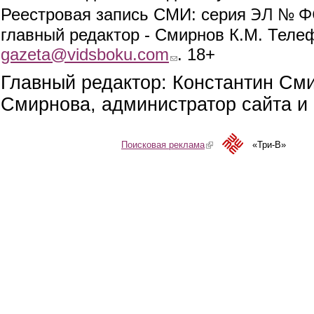
ЭЛ № ФС
Реестровая запись СМИ: серия
главный редактор - Смирнов К.М. Телефо
gazeta@vidsboku.com
(link sends e-mail)
. 18+
Главный редактор: Константин См
Смирнова, администратор сайта и 
Поисковая реклама
(link is external)
«Три-В»