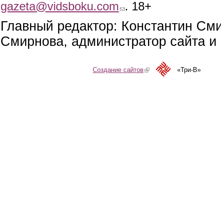
gazeta@vidsboku.com
(link sends e-mail)
. 18+
Главный редактор: Константин См
Смирнова, администратор сайта и 
Создание сайтов
(link is external)
«Три-В»