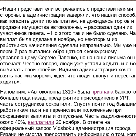
«Наши представители встречались с представителями 
стороны, в администрации заверяли, что нашли способ
как погасить долги по выплатам, не дожидаясь торгов и
продажи имущества автоколонны, – рассказал один из
участников пикета. – Но этого так и не было сделано. Ч
выплат была сделана в ноябре, но некоторым из
работников начисления сделали неправильно. Мы уже 
первый раз пытались обращаться к конкурсному
управляющему Сергею Папенко, но на наши письма он 
отвечает. Честно говоря, люди уже устали ходить и с б
выбивать свои копейки. Видимо администрация хочет
взять нас «измором», ждет, что люди плюнут и переста
ходить».
Напомним, «Автоколонна 1310» была
признана
банкрот
больше года назад, предприятие присоединено к УРТ,
часть сотрудников сократили. Спустя почти год бывши
работникам так и не перечислили положенные при
сокращении выплаты и отпускные. Часть задолженности
около 40%,
выплатили
20 ноября. В ответе на
официальный запрос Vidsboku администрация города
Рязани не смогла предоставить информацию о том, ког