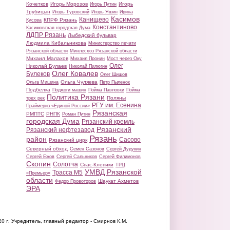
Кочетков
Игорь Морозов
Игорь
Игорь Путин
Трубицын
Игорь Туровский
Игорь Яшин
Ирина
Касимов
Канищево
КПРФ Рязань
Кусова
Константиново
Касимовская городская Дума
ЛДПР Рязань
Лыбедский бульвар
Людмила Кибальникова
Министерство печати
Рязанской области
Минлесхоз Рязанской области
Михаил Малахов
Михаил Пронин
Мост через Оку
Олег
Николай Булаев
Николай Пилюгин
Олег Ковалев
Булеков
Олег Шишов
Ольга Чуляева
Ольга Мишина
Петр Пыленок
Подбелка
Поджоги машин
Пойма Павловки
Пойма
Политика Рязани
Поляны
трех рек
РГУ им. Есенина
Праймериз «Единой России»
Рязанская
РМПТС
РНПК
Роман Путин
городская Дума
Рязанский кремль
Рязанский
Рязанский нефтезавод
Рязань
район
Сасово
Рязанский цирк
Северный обход
Семен Сазонов
Сергей Дудукин
Сергей Ежов
Сергей Сальников
Сергей Филимонов
Скопин
Солотча
Спас-Клепики
ТРЦ
УМВД Рязанской
Трасса М5
«Премьер»
области
Шаукат Ахметов
Федор Провоторов
ЭРА
20 г.
Учредитель, главный редактор - Смирнов К.М.