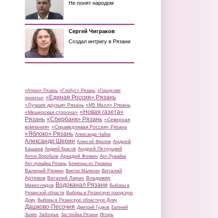
Не понят народом
Сергей Чиграков
Создал интригу в Рязани
«Атрон» Рязань
«Глобус» Рязань
«Городские
«Единая Россия» Рязань
проекты»
«Лучшие друзья» Рязань
«М5 Молл» Рязань
«Новая газета»
«Мещерская сторона»
Рязань
«Сбербанк» Рязань
«Северная
компания»
«Справедливая Россия» Рязань
«Яблоко» Рязань
Александр Чайка
Александр Шерин
Андрей
Алексей Фролов
Кашаев
Андрей Петруцкий
Андрей Красов
Аркадий Фомин
Антон Воробьев
Арт-Лужайка
Арт-лужайка Рязань
Беженцы из Украины
Валерий Рюмин
Виталий
Виктор Малюгин
Артемов
Виталий Ларин
Владимир
Водоканал Рязани
Мимоглядов
Выборы в
Рязанской области
Выборы в Рязанскую городскую
Думу
Выборы в Рязанскую областную Думу
Дашково-Песочня
Дмитрий Гудков
Евгений
Заборье
Игорь
Зызин
Застройка Рязани