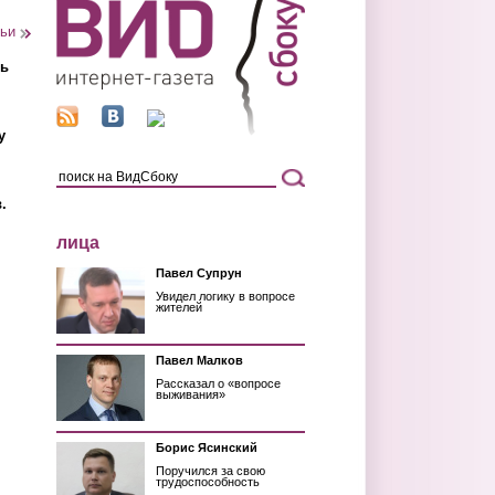
тьи
ть
у
.
лица
Павел Супрун
Увидел логику в вопросе
жителей
Павел Малков
Рассказал о «вопросе
выживания»
Борис Ясинский
Поручился за свою
трудоспособность