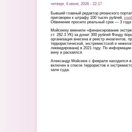
четверг, 4 июня, 2026 - 22:17
Бывший главный редактор рязанского порта
приговорен к штрафу 100 тысяч рублей,
соо
Обвинение просило реальный срок — 3 года 
Мойсеюку вменили «финансирование экстрем
ст. 282.3 УК) за донат 300 рублей Фонду бор
организация внесена в реестр иноагентов, п
террористической, экстремистской и нежела
ликвидирована) в 2021 году. По информации
вину и раскаялся.
Александр Мойсеюк с февраля находился в
включен в список террористов и экстремист
зале суда.