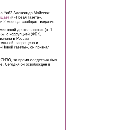
ла Ya62 Александр Мойсеюк
бщает
(link is external)
«Новая газета».
и 2 месяца, сообщает издание.
истской деятельности» (ч. 1
ьбы с коррупцией (ФБК,
ризнана в России
тельной, запрещена и
 «Новой газеты», он признал
 СИЗО, за время следствия был
ов. Сегодня он освобожден в