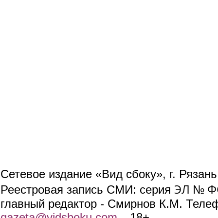
Сетевое издание «Вид сбоку», г. Рязан
ЭЛ № ФС
Реестровая запись СМИ: серия
главный редактор - Смирнов К.М. Телефо
gazeta@vidsboku.com
(link sends e-mail)
. 18+