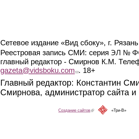
Сетевое издание «Вид сбоку», г. Рязан
ЭЛ № ФС
Реестровая запись СМИ: серия
главный редактор - Смирнов К.М. Телефо
gazeta@vidsboku.com
(link sends e-mail)
. 18+
Главный редактор: Константин См
Смирнова, администратор сайта и 
Создание сайтов
(link is external)
«Три-В»