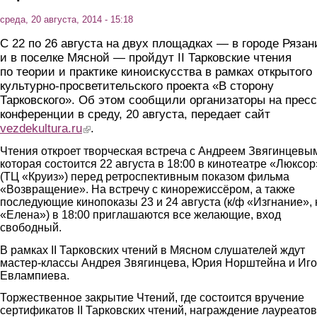
среда, 20 августа, 2014 - 15:18
C 22 по 26 августа на двух площадках — в городе Рязан
и в поселке Мясной — пройдут II Тарковские чтения
по теории и практике киноискусства в рамках открытого
культурно-просветительского проекта «В сторону
Тарковского». Об этом сообщили организаторы на пресс
конференции в среду, 20 августа, передает сайт
vezdekultura.ru
(link is external)
.
Чтения откроет творческая встреча с Андреем Звягинцевы
которая состоится 22 августа в 18:00 в кинотеатре «Люксор
(ТЦ «Круиз») перед ретроспективным показом фильма
«Возвращение». На встречу с кинорежиссёром, а также
последующие кинопоказы 23 и 24 августа (к/ф «Изгнание», 
«Елена») в 18:00 приглашаются все желающие, вход
свободный.
В рамках II Тарковских чтений в Мясном слушателей ждут
мастер-классы Андрея Звягинцева, Юрия Норштейна и Иг
Евлампиева.
Торжественное закрытие Чтений, где состоится вручение
сертификатов II Тарковских чтений, награждение лауреатов