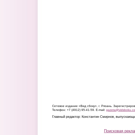
Сетевое издание «Вид сбоку», г. Рязань. Зарегистрир
Телефон: +7 (4912) 95-41-59. E-mail:
gazeta@vidsboku.c
Главный редактор: Константин Смирнов, выпускающи
Поисковая рекл