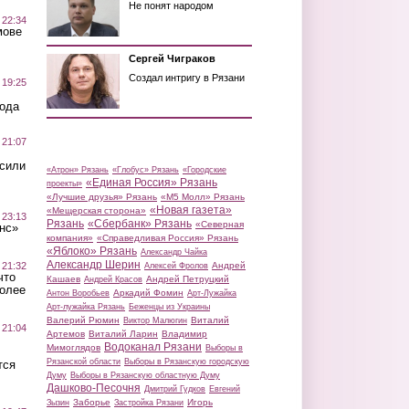
Не понят народом
 22:34
мове
Сергей Чиграков
Создал интригу в Рязани
 19:25
вода
 21:07
осили
«Атрон» Рязань
«Глобус» Рязань
«Городские
«Единая Россия» Рязань
проекты»
«Лучшие друзья» Рязань
«М5 Молл» Рязань
«Новая газета»
«Мещерская сторона»
 23:13
Рязань
«Сбербанк» Рязань
«Северная
нс»
компания»
«Справедливая Россия» Рязань
«Яблоко» Рязань
Александр Чайка
Александр Шерин
 21:32
Андрей
Алексей Фролов
что
Кашаев
Андрей Петруцкий
Андрей Красов
более
Аркадий Фомин
Антон Воробьев
Арт-Лужайка
Арт-лужайка Рязань
Беженцы из Украины
Валерий Рюмин
Виталий
Виктор Малюгин
 21:04
Артемов
Виталий Ларин
Владимир
Водоканал Рязани
Мимоглядов
Выборы в
Рязанской области
Выборы в Рязанскую городскую
тся
Думу
Выборы в Рязанскую областную Думу
Дашково-Песочня
Дмитрий Гудков
Евгений
Заборье
Игорь
Зызин
Застройка Рязани