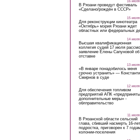
16 июля
В Рязани проведут фестиваль
«Сделано/рождён в СССР»
15 июля
Для реконструкции кинотеатра
«Октябрь» мэрия Рязани ждет
областных или федеральных де
14 июля
Высшая квалификационная
коллегия судей 17 июля рассмо
заявление Елены Сапуновой об
отставке
13 июля
«В январе понадобилось меня
срочно устранить» — Констант
Смирнов в суде
12 июля
Для обеспечения топливом
предприятий АПК «предпринят
дополнительные меры» -
облправительство
11 июля
В Рязанской области сельский
глава, сбивший насмерть 16-ле
подростка, приговорен к 7 года
колонии-поселения