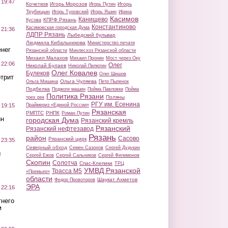
 19:47
Кочетков
Игорь Морозов
Игорь
Игорь Путин
Трубицын
Игорь Туровский
Игорь Яшин
Ирина
Касимов
Канищево
КПРФ Рязань
Кусова
Константиново
Касимовская городская Дума
 21:36
ЛДПР Рязань
Лыбедский бульвар
Людмила Кибальникова
Министерство печати
нег
Рязанской области
Минлесхоз Рязанской области
Михаил Малахов
Михаил Пронин
Мост через Оку
 22:06
Олег
Николай Булаев
Николай Пилюгин
Олег Ковалев
Булеков
Олег Шишов
трит
Ольга Чуляева
Ольга Мишина
Петр Пыленок
Подбелка
Поджоги машин
Пойма Павловки
Пойма
Политика Рязани
Поляны
трех рек
РГУ им. Есенина
Праймериз «Единой России»
 19:15
Рязанская
РМПТС
РНПК
Роман Путин
ин
городская Дума
Рязанский кремль
Рязанский
Рязанский нефтезавод
Рязань
район
Сасово
Рязанский цирк
 23:35
Северный обход
Семен Сазонов
Сергей Дудукин
ы
Сергей Ежов
Сергей Сальников
Сергей Филимонов
Скопин
Солотча
Спас-Клепики
ТРЦ
УМВД Рязанской
Трасса М5
«Премьер»
области
Шаукат Ахметов
Федор Провоторов
ЭРА
 22:16
тнего
м