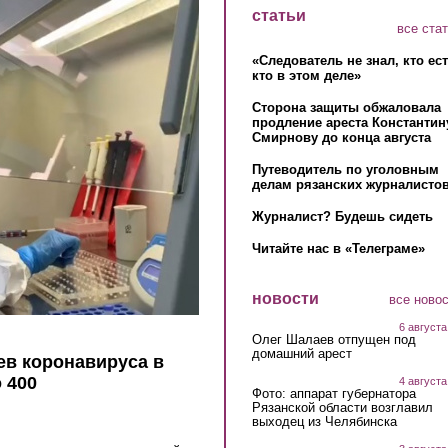
статьи
все ста
«Следователь не знал, кто ес
кто в этом деле»
Сторона защиты обжаловала
продление ареста Константин
Смирнову до конца августа
Путеводитель по уголовным
делам рязанских журналистов
Журналист? Будешь сидеть
Читайте нас в «Телеграме»
новости
все ново
6 августа
Олег Шалаев отпущен под
домашний арест
ев коронавируса в
 400
4 августа
Фото: аппарат губернатора
Рязанской области возглавил
выходец из Челябинска