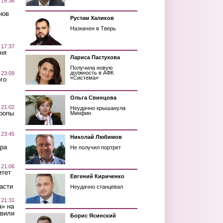
 19:36
нов
Рустам Халиков
Назначен в Тверь
 17:37
ня
Лариса Пастухова
Получила новую
должность в АФК
 23:09
«Система»
го
Ольга Свинцова
 21:02
Неудачно крышанула
Тропы
Минфин
 23:45
Николай Любимов
ра
Не получил портрет
 21:06
итет
Евгений Кириченко
асти
Неудачно станцевал
 21:31
а» на
авили
Борис Ясинский