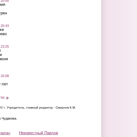
 20:55
ния
трен
 20:43
ке
оево
 23:25
ы
и
июня
 20:08
 лет
сти
20 г.
Учредитель, главный редактор - Смирнов К.М.
а Чудакова.
нала»
Неизвестный Павлов