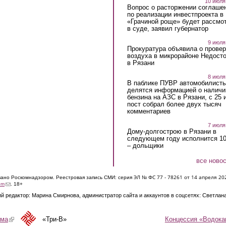
10 июля
Вопрос о расторжении соглаше
по реализации инвестпроекта в
«Грачиной роще» будет рассмо
в суде, заявил губернатор
9 июля
Прокуратура объявила о провер
воздуха в микрорайоне Недост
в Рязани
8 июля
В паблике ПУВР автомобилист
делятся информацией о наличи
бензина на АЗС в Рязани, с 25 
пост собрал более двух тысяч
комментариев
7 июля
Дому-долгострою в Рязани в
следующем году исполнится 10
– дольщики
все ново
ЭЛ № ФС 77 - 7826
1 от 14 апреля 20
овано Роскомнадзором. Реестровая запись СМИ: серия
(link sends e-mail)
om
. 18+
й редактор: Марина Смирнова, администратор сайта и аккаунтов в соцсетях: Светлан
Концессия «Водока
ама
(link is external)
«Три-В»