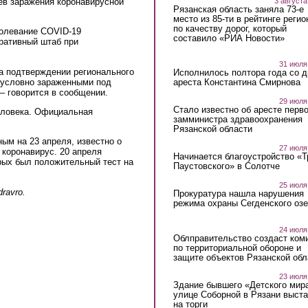
3 августа
ев заражения коронавирусной
Рязанская область заняла 73-е
место из 85-ти в рейтинге регио
по качеству дорог, который
болевание COVID-19
составило «РИА Новости»
ративный штаб при
31 июля
а подтверждении регионального
Исполнилось полтора года со д
с условно зараженными под
ареста Константина Смирнова
— говорится в сообщении.
29 июля
Стало известно об аресте перво
еловека. Официальная
замминистра здравоохранения
l)
Рязанской области
ым на 23 апреля, известно о
27 июля
 коронавирус. 20 апреля
Начинается благоустройство «
рых был положительный тест на
Паустовского» в Солотче
25 июля
ravro.
Прокуратура нашла нарушения
режима охраны Сегденского озе
24 июля
Облправительство создаст ком
по территориальной обороне и
защите объектов Рязанской обл
23 июля
Здание бывшего «Детского мир
улице Соборной в Рязани выст
на торги