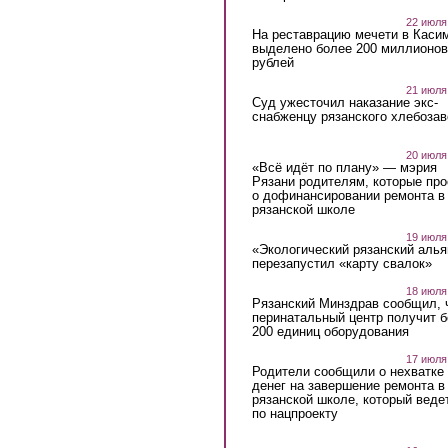
22 июля
На реставрацию мечети в Каси
выделено более 200 миллионов
рублей
21 июля
Суд ужесточил наказание экс-
снабженцу рязанского хлебоза
20 июля
«Всё идёт по плану» — мэрия
Рязани родителям, которые пр
о дофинансировании ремонта в
рязанской школе
19 июля
«Экологический рязанский алья
перезапустил «карту свалок»
18 июля
Рязанский Минздрав сообщил, 
перинатальный центр получит 
200 единиц оборудования
17 июля
Родители сообщили о нехватке
денег на завершение ремонта в
рязанской школе, который веде
по нацпроекту