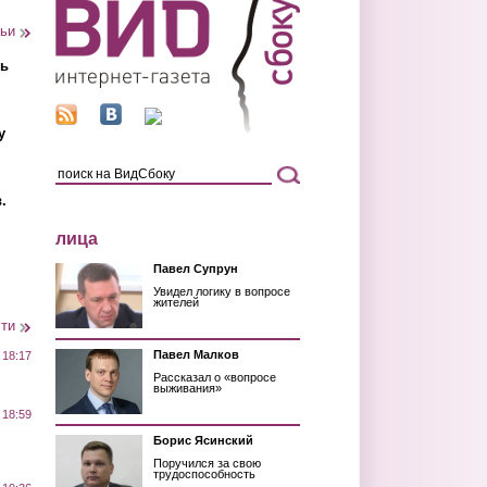
тьи
ть
у
.
лица
Павел Супрун
Увидел логику в вопросе
жителей
сти
Павел Малков
 18:17
Рассказал о «вопросе
выживания»
 18:59
Борис Ясинский
Поручился за свою
трудоспособность