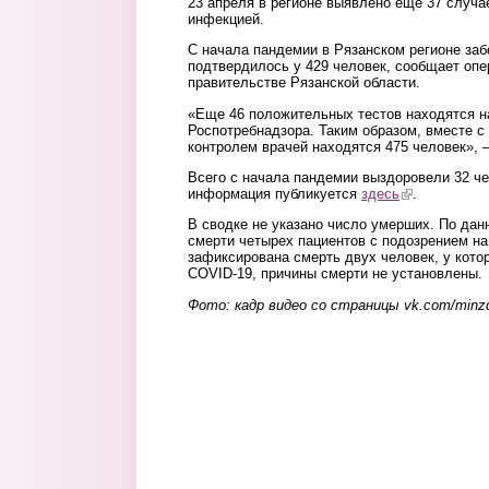
23 апреля в регионе выявлено еще 37 случа
инфекцией.
С начала пандемии в Рязанском регионе за
подтвердилось у 429 человек, сообщает опе
правительстве Рязанской области.
«Еще 46 положительных тестов находятся н
Роспотребнадзора. Таким образом, вместе 
контролем врачей находятся 475 человек», 
Всего с начала пандемии выздоровели 32 ч
информация публикуется
здесь
(link is externa
.
В сводке не указано число умерших. По данн
смерти четырех пациентов с подозрением на
зафиксирована смерть двух человек, у кото
COVID-19, причины смерти не установлены.
Фото: кадр видео со страницы vk.com/minzd