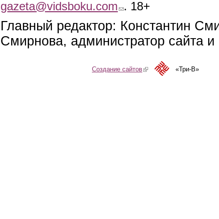
gazeta@vidsboku.com
(link sends e-mail)
. 18+
Главный редактор: Константин См
Смирнова, администратор сайта и 
Создание сайтов
(link is external)
«Три-В»