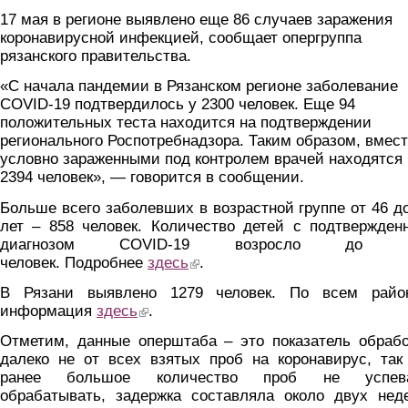
17 мая в регионе выявлено еще 86 случаев заражения
коронавирусной инфекцией, сообщает опергруппа
рязанского правительства.
«С начала пандемии в Рязанском регионе заболевание
COVID-19 подтвердилось у 2300 человек. Еще 94
положительных теста находится на подтверждении
регионального Роспотребнадзора. Таким образом, вмест
условно зараженными под контролем врачей находятся
2394 человек», — говорится в сообщении.
Больше всего заболевших в возрастной группе от 46 д
лет – 858 человек. Количество детей с подтвержден
диагнозом COVID-19 возросло до 2
человек. Подробнее
здесь
(link is external)
.
В Рязани выявлено 1279 человек. По всем райо
информация
здесь
(link is external)
.
Отметим, данные оперштаба – это показатель обрабо
далеко не от всех взятых проб на коронавирус, так
ранее большое количество проб не успев
обрабатывать, задержка составляла около двух неде