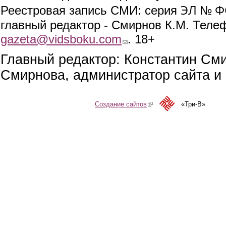
ЭЛ № ФС
Реестровая запись СМИ: серия
главный редактор - Смирнов К.М. Телефо
gazeta@vidsboku.com
(link sends e-mail)
. 18+
Главный редактор: Константин См
Смирнова, администратор сайта и 
Создание сайтов
(link is external)
«Три-В»