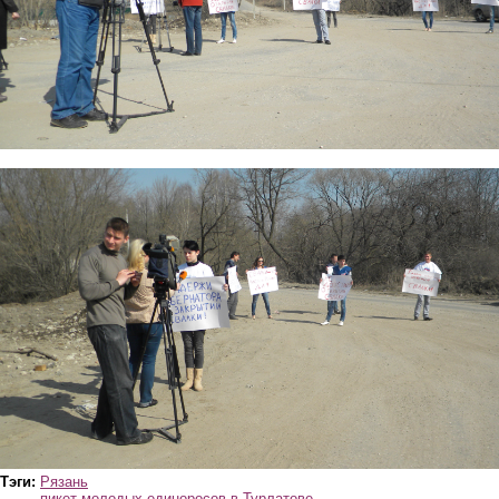
dscn9353.jpg
Тэги:
Рязань
пикет молодых единоросов в Турлатове