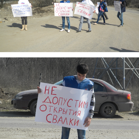
dscn9334.jpg