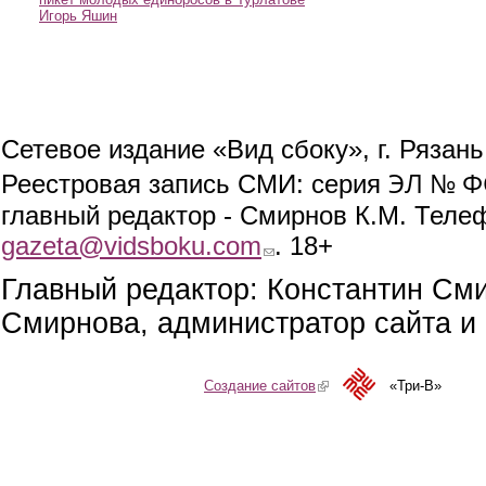
Игорь Яшин
Сетевое издание «Вид сбоку», г. Рязан
ЭЛ № ФС
Реестровая запись СМИ: серия
главный редактор - Смирнов К.М. Телефо
gazeta@vidsboku.com
(link sends e-mail)
. 18+
Главный редактор: Константин См
Смирнова, администратор сайта и 
Создание сайтов
(link is external)
«Три-В»