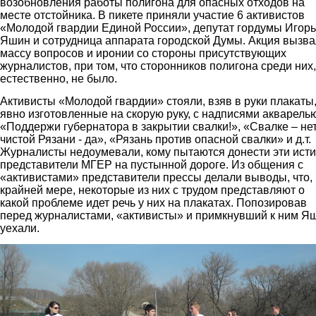
возобновления работы полигона для опасных отходов на
месте отстойника. В пикете приняли участие 6 активистов
«Молодой гвардии Единой России», депутат гордумы Игорь
Яшин и сотрудница аппарата городской Думы. Акция вызв
массу вопросов и иронии со стороны присутствующих
журналистов, при том, что сторонников полигона среди них,
естественно, не было.
Активисты «Молодой гвардии» стояли, взяв в руки плакаты
явно изготовленные на скорую руку, с надписями акварелью
«Поддержи губернатора в закрытии свалки!», «Свалке – нет
чистой Рязани - да», «Рязань против опасной свалки» и д.т.
Журналисты недоумевали, кому пытаются донести эти ист
представители МГЕР на пустынной дороге. Из общения с
«активистами» представители прессы делали выводы, что,
крайней мере, некоторые из них с трудом представляют о
какой проблеме идет речь у них на плакатах. Попозировав
перед журналистами, «активисты» и примкнувший к ним Я
уехали.
dscn9341.jpg