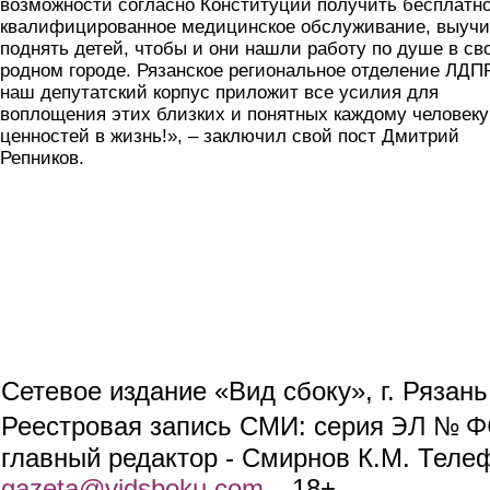
возможности согласно Конституции получить бесплатно
квалифицированное медицинское обслуживание, выучи
поднять детей, чтобы и они нашли работу по душе в св
родном городе. Рязанское региональное отделение ЛДП
наш депутатский корпус приложит все усилия для
воплощения этих близких и понятных каждому человеку
ценностей в жизнь!», – заключил свой пост Дмитрий
Репников.
Сетевое издание «Вид сбоку», г. Рязан
ЭЛ № ФС
Реестровая запись СМИ: серия
главный редактор - Смирнов К.М. Телефо
gazeta@vidsboku.com
(link sends e-mail)
. 18+