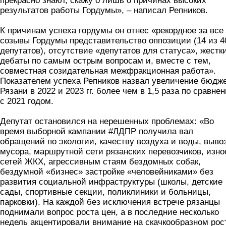
прекрасно знают, скажу о лишь о причинах высоких
результатов работы Гордумы», – написал Репников.
К причинам успеха гордумы он отнес «рекордное за все
созывы Гордумы представительство оппозиции (14 из 4
депутатов), отсутствие «депутатов для статуса», жестк
дебаты по самым острым вопросам и, вместе с тем,
совместная созидательная межфракционная работа».
Показателем успеха Репников назвал увеличение бюдж
Рязани в 2022 и 2023 гг. более чем в 1,5 раза по сравне
с 2021 годом.
Депутат остановился на нерешенных проблемах: «Во
время выборной кампании #ЛДПР получила вал
обращений по экологии, качеству воздуха и воды, выво
мусора, маршрутной сети рязанских перевозчиков, изно
сетей ЖКХ, агрессивным стаям бездомных собак,
бездумной «бизнес» застройке «человейниками» без
развития социальной инфраструктуры (школы, детские
сады, спортивные секции, поликлиники и больницы,
парковки). На каждой без исключения встрече рязанцы
поднимали вопрос роста цен, а в последние несколько
недель акцентировали внимание на скачкообразном рос