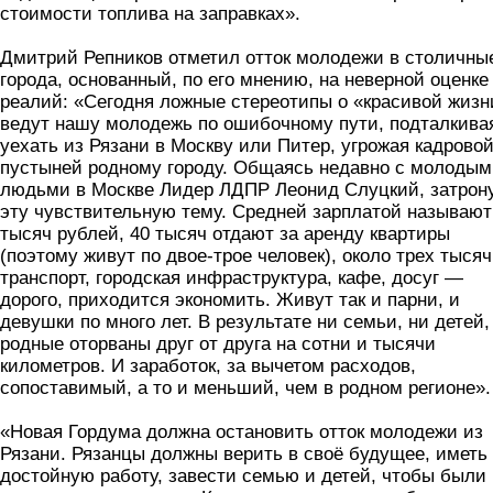
стоимости топлива на заправках».
Дмитрий Репников отметил отток молодежи в столичны
города, основанный, по его мнению, на неверной оценке
реалий: «Сегодня ложные стереотипы о «красивой жизн
ведут нашу молодежь по ошибочному пути, подталкива
уехать из Рязани в Москву или Питер, угрожая кадрово
пустыней родному городу. Общаясь недавно с молоды
людьми в Москве Лидер ЛДПР Леонид Слуцкий, затрон
эту чувствительную тему. Средней зарплатой называют
тысяч рублей, 40 тысяч отдают за аренду квартиры
(поэтому живут по двое-трое человек), около трех тыся
транспорт, городская инфраструктура, кафе, досуг —
дорого, приходится экономить. Живут так и парни, и
девушки по много лет. В результате ни семьи, ни детей,
родные оторваны друг от друга на сотни и тысячи
километров. И заработок, за вычетом расходов,
сопоставимый, а то и меньший, чем в родном регионе».
«Новая Гордума должна остановить отток молодежи из
Рязани. Рязанцы должны верить в своё будущее, иметь
достойную работу, завести семью и детей, чтобы были