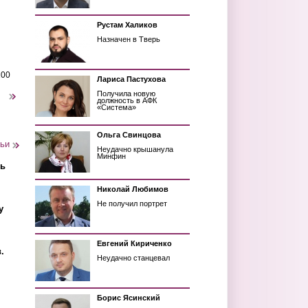
Рустам Халиков
Назначен в Тверь
200
Лариса Пастухова
Получила новую
следующая ›
должность в АФК
«Система»
Ольга Свинцова
тьи
Неудачно крышанула
Минфин
ть
Николай Любимов
Не получил портрет
у
Евгений Кириченко
.
Неудачно станцевал
Борис Ясинский