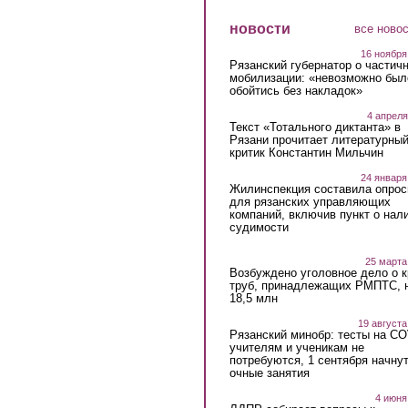
новости
все ново
16 ноября
Рязанский губернатор о частич
мобилизации: «невозможно был
обойтись без накладок»
4 апреля
Текст «Тотального диктанта» в
Рязани прочитает литературны
критик Константин Мильчин
24 января
Жилинспекция составила опрос
для рязанских управляющих
компаний, включив пункт о нал
судимости
25 марта
Возбуждено уголовное дело о 
труб, принадлежащих РМПТС, 
18,5 млн
19 августа
Рязанский минобр: тесты на C
учителям и ученикам не
потребуются, 1 сентября начну
очные занятия
4 июня