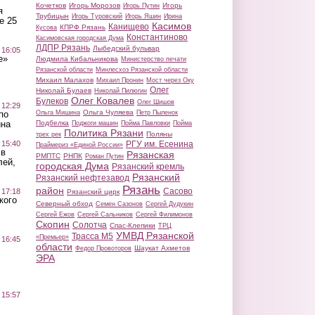
Кочетков
Игорь Морозов
Игорь
Игорь Путин
я
Трубицын
Игорь Туровский
Игорь Яшин
Ирина
е 25
Касимов
Канищево
КПРФ Рязань
Кусова
Константиново
Касимовская городская Дума
ЛДПР Рязань
Лыбедский бульвар
 16:05
е»
Людмила Кибальникова
Министерство печати
Рязанской области
Минлесхоз Рязанской области
Михаил Малахов
Михаил Пронин
Мост через Оку
Олег
Николай Булаев
Николай Пилюгин
Олег Ковалев
Булеков
Олег Шишов
 12:29
Ольга Чуляева
Ольга Мишина
Петр Пыленок
по
Подбелка
ина
Поджоги машин
Пойма Павловки
Пойма
Политика Рязани
Поляны
трех рек
РГУ им. Есенина
 15:40
Праймериз «Единой России»
 в
Рязанская
РМПТС
РНПК
Роман Путин
лей,
городская Дума
Рязанский кремль
Рязанский
Рязанский нефтезавод
Рязань
район
Сасово
 17:18
Рязанский цирк
кого
Северный обход
Семен Сазонов
Сергей Дудукин
Сергей Ежов
Сергей Сальников
Сергей Филимонов
Скопин
Солотча
Спас-Клепики
ТРЦ
УМВД Рязанской
Трасса М5
«Премьер»
 16:45
области
Шаукат Ахметов
Федор Провоторов
ЭРА
 15:57