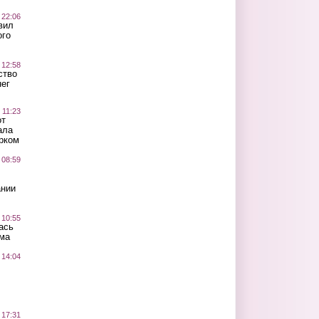
 22:06
вил
ого
 12:58
ство
ег
 11:23
от
ала
рком
 08:59
ании
 10:55
ась
ма
 14:04
 17:31