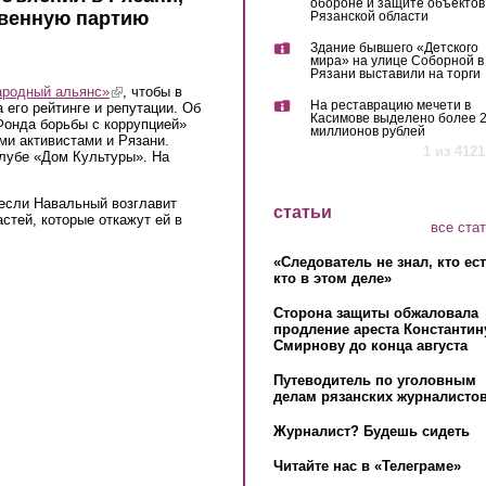
обороне и защите объектов
твенную партию
Рязанской области
Здание бывшего «Детского
мира» на улице Соборной в
Рязани выставили на торги
ародный альянс»
(link is external)
, чтобы в
На реставрацию мечети в
 его рейтинге и репутации. Об
Касимове выделено более 
Фонда борьбы с коррупцией»
миллионов рублей
ми активистами и Рязани.
1 из 4121
клубе «Дом Культуры». На
 если Навальный возглавит
статьи
стей, которые откажут ей в
все ста
«Следователь не знал, кто ес
кто в этом деле»
Сторона защиты обжаловала
продление ареста Константин
Смирнову до конца августа
Путеводитель по уголовным
делам рязанских журналистов
Журналист? Будешь сидеть
Читайте нас в «Телеграме»