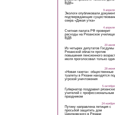
ВДВ»
9 апреля
Экологи опубликовали докумен
подтверждающие существован
озера «Дикая утка»
4 апреля
Счетная палата РФ проверит
расходы на Рязанское училище
ВДВ
20 июля
Из четырех депутатов Госдумы 
Рязанской области против
повышения пенсионного возраст
июля проголосовал только оди
28 июня
«Новая газета»: общественные
туалеты в Рязани находятся по
угрозой уничтожения
5 октября
Губернатор поздравил рязански
учителей с профессиональным
праздником
24 ноября
Путину направлена петиция с
просьбой защитить дом
Циолковского в Рязани