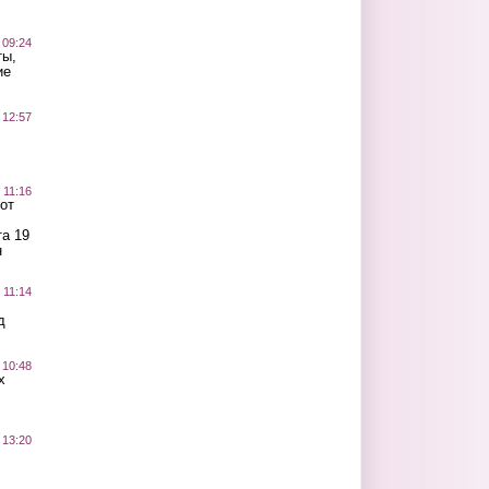
 09:24
ты,
ие
 12:57
 11:16
от
а 19
н
 11:14
д
 10:48
х
 13:20