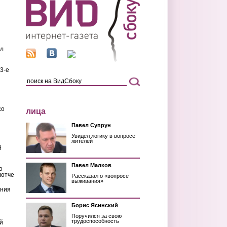
ил
3-е
со
лица
Павел Супрун
Увидел логику в вопросе
жителей
й
Павел Малков
о
лотче
Рассказал о «вопросе
выживания»
ения
Борис Ясинский
Поручился за свою
трудоспособность
й