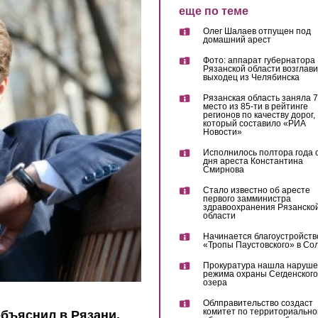
еще по теме
Олег Шалаев отпущен под
домашний арест
Фото: аппарат губернатора
Рязанской области возглав
выходец из Челябинска
Рязанская область заняла 7
место из 85-ти в рейтинге
регионов по качеству дорог,
который составило «РИА
Новости»
Исполнилось полтора года 
дня ареста Константина
Смирнова
Стало известно об аресте
первого замминистра
здравоохранения Рязанско
области
Начинается благоустройств
«Тропы Паустовского» в Со
Прокуратура нашла наруш
режима охраны Сегденского
озера
Облправительство создаст
комитет по территориально
бъяснил в Рязани,