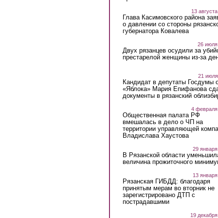
13 августа
Глава Касимовского района зая
о давлении со стороны рязанск
губернатора Ковалева
26 июля
Двух рязанцев осудили за убий
престарелой женщины из-за ден
21 июля
Кандидат в депутаты Госдумы 
«Яблока» Мария Епифанова сд
документы в рязанский облизби
4 февраля
Общественная палата РФ
вмешалась в дело о ЧП на
территории управляющей комп
Владислава Хаустова
29 января
В Рязанской области уменьшил
величина прожиточного миниму
13 января
Рязанская ГИБДД: благодаря
принятым мерам во вторник не
зарегистрировано ДТП с
пострадавшими
19 декабря