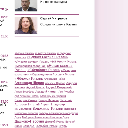
Не понят народом
сти
 10:05
Сергей Чиграков
ной
о
Создал интригу в Рязани
 11:06
й
«Атрон» Рязань
«Глобус» Рязань
«Городские
 09:33
«Единая Россия» Рязань
проекты»
ник
«Лучшие друзья» Рязань
«М5 Молл» Рязань
«Новая газета»
«Мещерская сторона»
ичии
Рязань
«Сбербанк» Рязань
«Северная
компания»
«Справедливая Россия» Рязань
«Яблоко» Рязань
Александр Чайка
 10:32
Александр Шерин
Андрей
Алексей Фролов
краже
Кашаев
Андрей Петруцкий
Андрей Красов
на
Аркадий Фомин
Антон Воробьев
Арт-Лужайка
Арт-лужайка Рязань
Беженцы из Украины
Валерий Рюмин
Виталий
Виктор Малюгин
 13:50
Артемов
Виталий Ларин
Владимир
OVID
Водоканал Рязани
Мимоглядов
Выборы в
тся
Рязанской области
Выборы в Рязанскую городскую
Думу
Выборы в Рязанскую областную Думу
Дашково-Песочня
Дмитрий Гудков
Евгений
 09:21
Заборье
Игорь
Зызин
Застройка Рязани