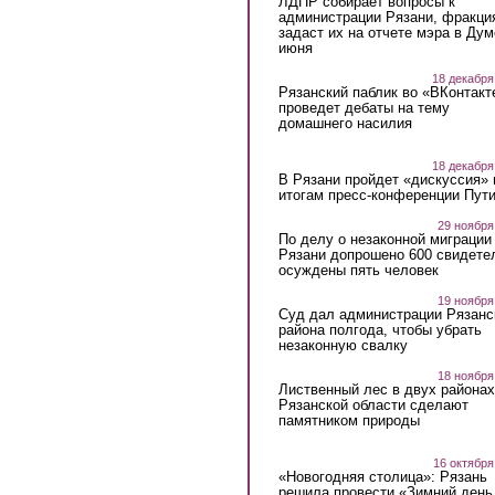
ЛДПР собирает вопросы к
администрации Рязани, фракци
задаст их на отчете мэра в Дум
июня
18 декабря
Рязанский паблик во «ВКонтакт
проведет дебаты на тему
домашнего насилия
18 декабря
В Рязани пройдет «дискуссия» 
итогам пресс-конференции Пут
29 ноября
По делу о незаконной миграции
Рязани допрошено 600 свидете
осуждены пять человек
19 ноября
Суд дал администрации Рязанс
района полгода, чтобы убрать
незаконную свалку
18 ноября
Лиственный лес в двух районах
Рязанской области сделают
памятником природы
16 октября
«Новогодняя столица»: Рязань
решила провести «Зимний день