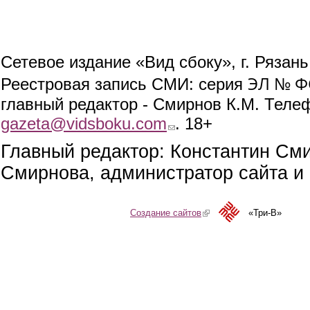
Сетевое издание «Вид сбоку», г. Рязан
ЭЛ № ФС
Реестровая запись СМИ: серия
главный редактор - Смирнов К.М. Телефо
gazeta@vidsboku.com
(link sends e-mail)
. 18+
Главный редактор: Константин См
Смирнова, администратор сайта и 
Создание сайтов
(link is external)
«Три-В»