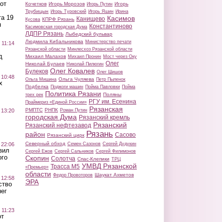
от
Кочетков
Игорь Морозов
Игорь
Игорь Путин
Трубицын
Игорь Туровский
Игорь Яшин
Ирина
а 19
Касимов
Канищево
КПРФ Рязань
Кусова
н
Константиново
Касимовская городская Дума
ЛДПР Рязань
Лыбедский бульвар
Людмила Кибальникова
Министерство печати
 11:14
Рязанской области
Минлесхоз Рязанской области
д
Михаил Малахов
Михаил Пронин
Мост через Оку
Олег
Николай Булаев
Николай Пилюгин
Олег Ковалев
Булеков
Олег Шишов
 10:48
Ольга Чуляева
Ольга Мишина
Петр Пыленок
х
Подбелка
Поджоги машин
Пойма Павловки
Пойма
Политика Рязани
Поляны
трех рек
РГУ им. Есенина
Праймериз «Единой России»
Рязанская
РМПТС
РНПК
Роман Путин
 13:20
городская Дума
Рязанский кремль
Рязанский
Рязанский нефтезавод
Рязань
район
Сасово
Рязанский цирк
Северный обход
Семен Сазонов
Сергей Дудукин
 22:06
вил
Сергей Ежов
Сергей Сальников
Сергей Филимонов
ого
Скопин
Солотча
Спас-Клепики
ТРЦ
УМВД Рязанской
Трасса М5
«Премьер»
области
Шаукат Ахметов
Федор Провоторов
 12:58
ЭРА
ство
ег
 11:23
от