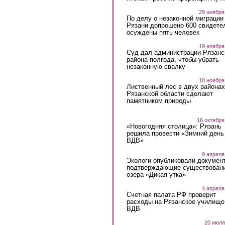
29 ноября
По делу о незаконной миграции
Рязани допрошено 600 свидете
осуждены пять человек
19 ноября
Суд дал администрации Рязанс
района полгода, чтобы убрать
незаконную свалку
18 ноября
Лиственный лес в двух районах
Рязанской области сделают
памятником природы
16 октября
«Новогодняя столица»: Рязань
решила провести «Зимний день
ВДВ»
9 апреля
Экологи опубликовали докумен
подтверждающие существован
озера «Дикая утка»
4 апреля
Счетная палата РФ проверит
расходы на Рязанское училище
ВДВ
20 июля