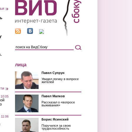
тьи
ть
у
.
лица
Павел Супрун
Увидел логику в вопросе
жителей
сти
Павел Малков
 10:05
ной
Рассказал о «вопросе
о
выживания»
 11:06
Борис Ясинский
й
Поручился за свою
трудоспособность