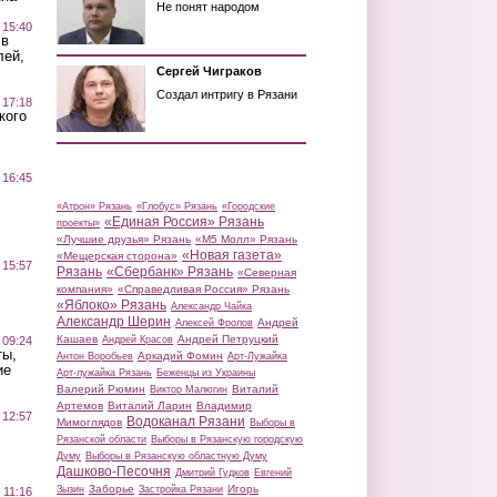
Не понят народом
 15:40
 в
лей,
Сергей Чиграков
Создал интригу в Рязани
 17:18
кого
 16:45
«Атрон» Рязань
«Глобус» Рязань
«Городские
«Единая Россия» Рязань
проекты»
«Лучшие друзья» Рязань
«М5 Молл» Рязань
«Новая газета»
«Мещерская сторона»
 15:57
Рязань
«Сбербанк» Рязань
«Северная
компания»
«Справедливая Россия» Рязань
«Яблоко» Рязань
Александр Чайка
Александр Шерин
Андрей
Алексей Фролов
Кашаев
Андрей Петруцкий
 09:24
Андрей Красов
ты,
Аркадий Фомин
Антон Воробьев
Арт-Лужайка
ие
Арт-лужайка Рязань
Беженцы из Украины
Валерий Рюмин
Виталий
Виктор Малюгин
Артемов
Виталий Ларин
Владимир
 12:57
Водоканал Рязани
Мимоглядов
Выборы в
Рязанской области
Выборы в Рязанскую городскую
Думу
Выборы в Рязанскую областную Думу
Дашково-Песочня
Дмитрий Гудков
Евгений
Заборье
Игорь
Зызин
Застройка Рязани
 11:16