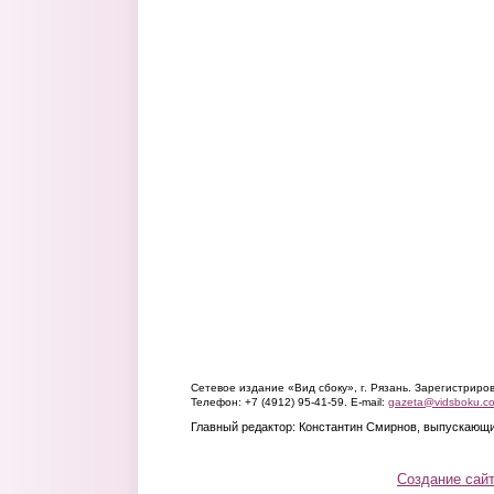
Сетевое издание «Вид сбоку», г. Рязань. Зарегистрир
Телефон: +7 (4912) 95-41-59. E-mail:
gazeta@vidsboku.c
Главный редактор: Константин Смирнов, выпускающи
Создание сай