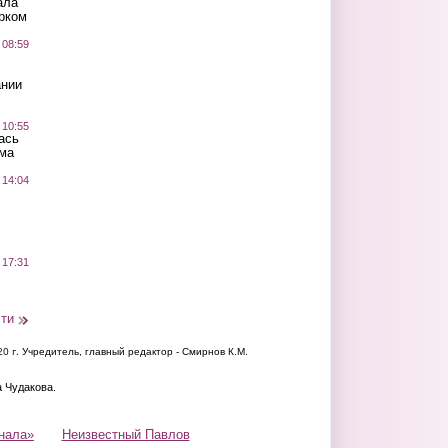
ала
рком
 08:59
ании
 10:55
ась
ма
 14:04
 17:31
сти
20 г.
Учредитель, главный редактор - Смирнов К.М.
а Чудакова.
нала»
Неизвестный Павлов