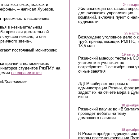
итных костюмах, масках и
24 января
Жилинспекция составила опрос
лефоны», – написал Хубезов.
для рязанских управляющих
компаний, включив пункт о нал
я тревожность населения».
судимости
овья в незначительном
ебя признаки дыхательной
25 марта
х случаев немало, и они
Возбуждено уголовное дело о 
рвичного звена».
труб, принадлежащих РМПТС, 
18,5 млн
огают постоянный мониторинг,
19 августа
Рязанский минобр: тесты на C
учителям и ученикам не
ки врачей в поликлиниках
потребуются, 1 сентября начну
динаторов студентов РязГМУ, на
очные занятия
ндемии
не справляются
.
4 июня
 «ВКонтакте».
ЛДПР собирает вопросы к
администрации Рязани, фракци
задаст их на отчете мэра в Дум
июня
18 декабря
Рязанский паблик во «ВКонтакт
проведет дебаты на тему
домашнего насилия
18 декабря
В Рязани пройдет «дискуссия» 
итогам пресс-конференции Пут