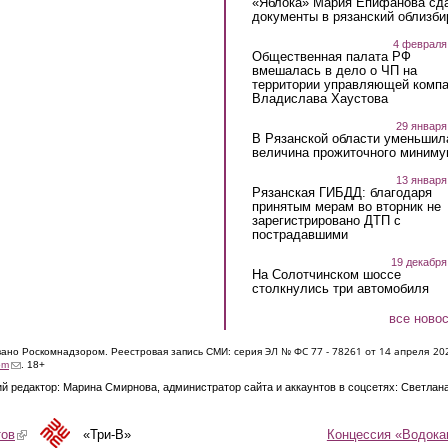
«Яблока» Мария Епифанова сд
документы в рязанский облизби
4 февраля
Общественная палата РФ
вмешалась в дело о ЧП на
территории управляющей комп
Владислава Хаустова
29 января
В Рязанской области уменьшил
величина прожиточного миниму
13 января
Рязанская ГИБДД: благодаря
принятым мерам во вторник не
зарегистрировано ДТП с
пострадавшими
19 декабря
На Солотчинском шоссе
столкнулись три автомобиля
все ново
ЭЛ № ФС 77 - 7826
1 от 14 апреля 20
овано Роскомнадзором. Реестровая запись СМИ: серия
(link sends e-mail)
om
. 18+
й редактор: Марина Смирнова, администратор сайта и аккаунтов в соцсетях: Светлан
Концессия «Водока
тов
(link is external)
«Три-В»