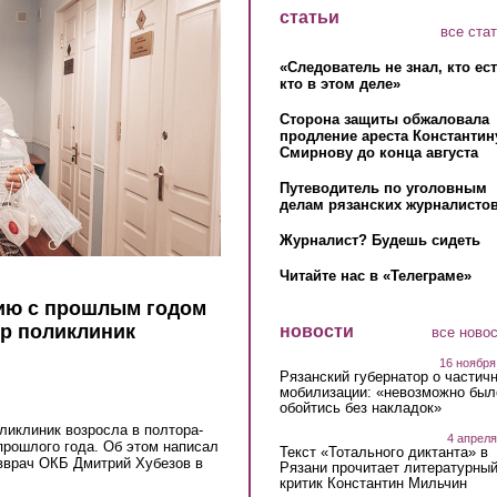
статьи
все ста
«Следователь не знал, кто ес
кто в этом деле»
Сторона защиты обжаловала
продление ареста Константин
Смирнову до конца августа
Путеводитель по уголовным
делам рязанских журналистов
Журналист? Будешь сидеть
Читайте нас в «Телеграме»
нию с прошлым годом
ер поликлиник
новости
все ново
16 ноября
Рязанский губернатор о частич
мобилизации: «невозможно был
обойтись без накладок»
ликлиник возросла в полтора-
4 апреля
прошлого года. Об этом написал
Текст «Тотального диктанта» в
вврач ОКБ Дмитрий Хубезов в
Рязани прочитает литературны
критик Константин Мильчин