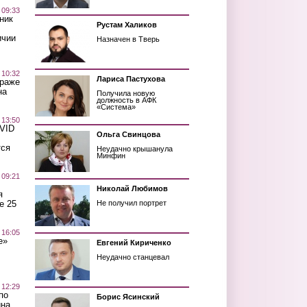
 09:33
ник
Рустам Халиков
ичии
Назначен в Тверь
 10:32
Лариса Пастухова
краже
на
Получила новую
должность в АФК
«Система»
 13:50
OVID
Ольга Свинцова
тся
Неудачно крышанула
Минфин
 09:21
Николай Любимов
я
е 25
Не получил портрет
 16:05
е»
Евгений Кириченко
Неудачно станцевал
 12:29
по
Борис Ясинский
ина