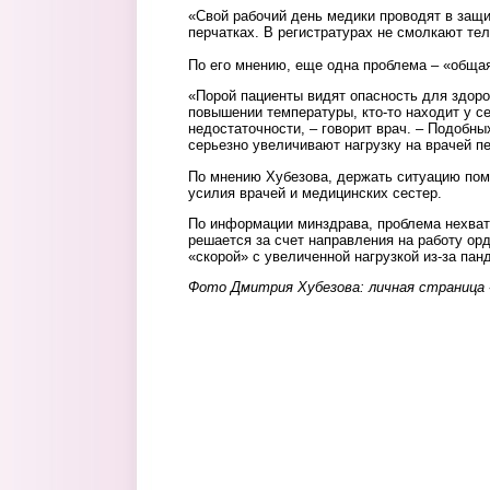
«Свой рабочий день медики проводят в защ
перчатках. В регистратурах не смолкают те
⠀
По его мнению, еще одна проблема – «обща
«Порой пациенты видят опасность для здор
повышении температуры, кто-то находит у с
недостаточности, – говорит врач. – Подобны
серьезно увеличивают нагрузку на врачей пе
По мнению Хубезова, держать ситуацию пом
усилия врачей и медицинских сестер.
По информации минздрава, проблема нехват
решается за счет направления на работу ор
«скорой» с увеличенной нагрузкой из-за па
Фото Дмитрия Хубезова: личная страница