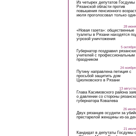
Из четырех депутатов Госдумы 
Рязанской области против
повышения пенсионного возраст
июля проголосовал только оди
28 июня
«Новая газета»: общественные
туалеты в Рязани находятся по
угрозой уничтожения
5 октября
Губернатор поздравил рязански
учителей с профессиональным
праздником
24 ноября
Путину направлена петиция с
просьбой защитить дом
Циолковского в Рязани
13 августа
Глава Касимовского района зая
о давлении со стороны рязанск
губернатора Ковалева
26 июля
Двух рязанцев осудили за убий
престарелой женщины из-за ден
21 июля
Кандидат в депутаты Госдумы 