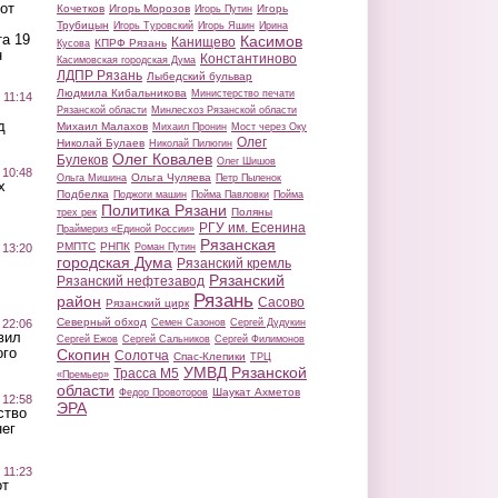
от
Кочетков
Игорь Морозов
Игорь
Игорь Путин
Трубицын
Игорь Туровский
Игорь Яшин
Ирина
а 19
Касимов
Канищево
КПРФ Рязань
Кусова
н
Константиново
Касимовская городская Дума
ЛДПР Рязань
Лыбедский бульвар
Людмила Кибальникова
Министерство печати
 11:14
Рязанской области
Минлесхоз Рязанской области
д
Михаил Малахов
Михаил Пронин
Мост через Оку
Олег
Николай Булаев
Николай Пилюгин
Олег Ковалев
Булеков
Олег Шишов
 10:48
Ольга Чуляева
Ольга Мишина
Петр Пыленок
х
Подбелка
Поджоги машин
Пойма Павловки
Пойма
Политика Рязани
Поляны
трех рек
РГУ им. Есенина
Праймериз «Единой России»
Рязанская
РМПТС
РНПК
Роман Путин
 13:20
городская Дума
Рязанский кремль
Рязанский
Рязанский нефтезавод
Рязань
район
Сасово
Рязанский цирк
Северный обход
Семен Сазонов
Сергей Дудукин
 22:06
вил
Сергей Ежов
Сергей Сальников
Сергей Филимонов
ого
Скопин
Солотча
Спас-Клепики
ТРЦ
УМВД Рязанской
Трасса М5
«Премьер»
области
Шаукат Ахметов
Федор Провоторов
 12:58
ЭРА
ство
ег
 11:23
от