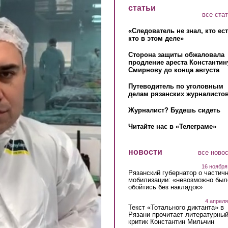
статьи
все ста
«Следователь не знал, кто ес
кто в этом деле»
Сторона защиты обжаловала
продление ареста Константин
Смирнову до конца августа
Путеводитель по уголовным
делам рязанских журналистов
Журналист? Будешь сидеть
Читайте нас в «Телеграме»
новости
все ново
16 ноября
Рязанский губернатор о частич
мобилизации: «невозможно был
обойтись без накладок»
4 апреля
Текст «Тотального диктанта» в
Рязани прочитает литературны
критик Константин Мильчин