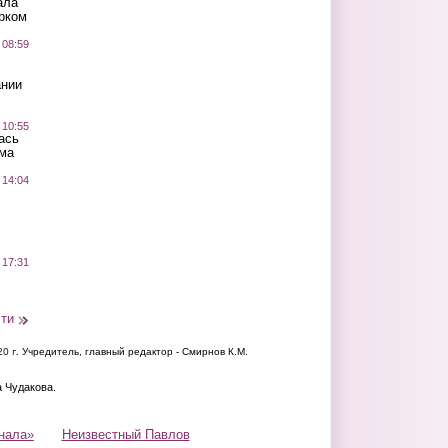
ала
рком
 08:59
ании
 10:55
ась
ма
 14:04
 17:31
сти
20 г.
Учредитель, главный редактор - Смирнов К.М.
а Чудакова.
нала»
Неизвестный Павлов