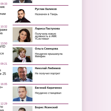
 09:33
ник
Рустам Халиков
ичии
Назначен в Тверь
 10:32
Лариса Пастухова
краже
на
Получила новую
должность в АФК
«Система»
 13:50
OVID
Ольга Свинцова
тся
Неудачно крышанула
Минфин
 09:21
Николай Любимов
я
е 25
Не получил портрет
 16:05
е»
Евгений Кириченко
Неудачно станцевал
 12:29
по
Борис Ясинский
ина