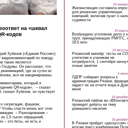
24 января
Жилинспекция составила опрос
для рязанских управляющих
компаний, включив пункт о нал
судимости
еоответ на «шквал
25 марта
QR-кодов
Возбуждено уголовное дело о 
труб, принадлежащих РМПТС, 
18,5 млн
19 августа
рий Хубезов («Единая Россия»)
Рязанский минобр: тесты на C
учителям и ученикам не
link is external)
видеокомментарий по поводу
потребуются, 1 сентября начну
ов также является
очные занятия
 Госдумы. Он рассказал, что
 реанимацией, где за сутки из
4 июня
езова, все не вакцинированы.
ЛДПР собирает вопросы к
администрации Рязани, фракци
омментариев, который я
задаст их на отчете мэра в Дум
ведению QR-кодов», – сказал
июня
 сказал Хубезов, он чувствует
18 декабря
Рязанский паблик во «ВКонтакт
то сегрегация, фашизм,
проведет дебаты на тему
 Чтобы спасти жизнь вот этих
домашнего насилия
нимацию. – Разочарование –
 из 1,5 тысяч обращений,
18 декабря
 – это боты, но есть и
В Рязани пройдет «дискуссия» 
итогам пресс-конференции Пут