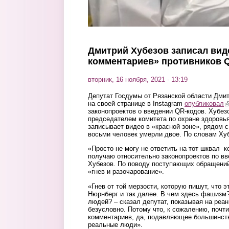
Дмитрий Хубезов записал вид
комментариев» противников 
вторник, 16 ноября, 2021 - 13:19
Депутат Госдумы от Рязанской области Дмит
на своей странице в Instagram
опубликовал
(
законопроектов о введении QR-кодов. Хубез
председателем комитета по охране здоровья
записывает видео в «красной зоне», рядом с
восьми человек умерли двое. По словам Хуб
«Просто не могу не ответить на тот шквал к
получаю относительно законопроектов по в
Хубезов. По поводу поступающих обращений,
«гнев и разочарование».
«Гнев от той мерзости, которую пишут, что э
Нюрнберг и так далее. В чем здесь фашизм?
людей? – сказал депутат, показывая на реа
безусловно. Потому что, к сожалению, почти
комментариев, да, подавляющее большинство
реальные люди».