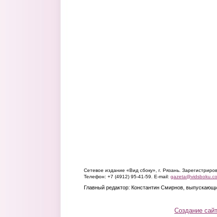
Сетевое издание «Вид сбоку», г. Рязань. Зарегистрир
Телефон: +7 (4912) 95-41-59. E-mail:
gazeta@vidsboku.c
Главный редактор: Константин Смирнов, выпускающи
Создание сай