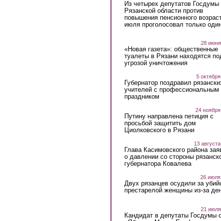
Из четырех депутатов Госдумы 
Рязанской области против
повышения пенсионного возраст
июля проголосовал только оди
28 июня
«Новая газета»: общественные
туалеты в Рязани находятся по
угрозой уничтожения
5 октября
Губернатор поздравил рязански
учителей с профессиональным
праздником
24 ноября
Путину направлена петиция с
просьбой защитить дом
Циолковского в Рязани
13 августа
Глава Касимовского района зая
о давлении со стороны рязанск
губернатора Ковалева
26 июля
Двух рязанцев осудили за убий
престарелой женщины из-за ден
21 июля
Кандидат в депутаты Госдумы 