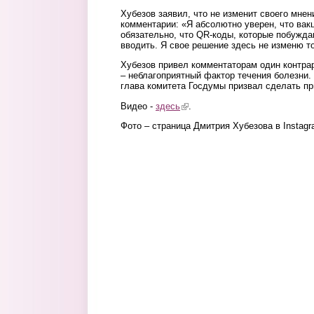
Хубезов заявил, что не изменит своего мне
комментарии: «Я абсолютно уверен, что вак
обязательно, что QR-коды, которые побужда
вводить. Я свое решение здесь не изменю т
Хубезов привел комментаторам один контрар
– неблагоприятный фактор течения болезни
глава комитета Госдумы призвал сделать пр
Видео -
здесь
(link is external)
.
Фото – страница Дмитрия Хубезова в Instagr