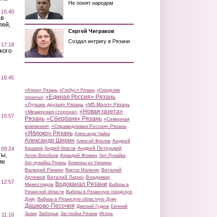
Не понят народом
 15:40
 в
лей,
Сергей Чиграков
Создал интригу в Рязани
 17:18
кого
 16:45
«Атрон» Рязань
«Глобус» Рязань
«Городские
«Единая Россия» Рязань
проекты»
«Лучшие друзья» Рязань
«М5 Молл» Рязань
«Новая газета»
«Мещерская сторона»
 15:57
Рязань
«Сбербанк» Рязань
«Северная
компания»
«Справедливая Россия» Рязань
«Яблоко» Рязань
Александр Чайка
Александр Шерин
Андрей
Алексей Фролов
Кашаев
Андрей Петруцкий
 09:24
Андрей Красов
ты,
Аркадий Фомин
Антон Воробьев
Арт-Лужайка
ие
Арт-лужайка Рязань
Беженцы из Украины
Валерий Рюмин
Виталий
Виктор Малюгин
Артемов
Виталий Ларин
Владимир
 12:57
Водоканал Рязани
Мимоглядов
Выборы в
Рязанской области
Выборы в Рязанскую городскую
Думу
Выборы в Рязанскую областную Думу
Дашково-Песочня
Дмитрий Гудков
Евгений
Заборье
Игорь
Зызин
Застройка Рязани
 11:16