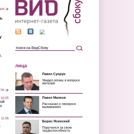
тьи
ть
у
.
лица
Павел Супрун
Увидел логику в вопросе
жителей
сти
Павел Малков
 10:05
ной
Рассказал о «вопросе
о
выживания»
 11:06
Борис Ясинский
й
Поручился за свою
трудоспособность