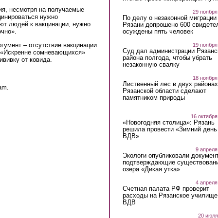
ния, несмотря на получаемые
29 ноября
цинироваться нужно
По делу о незаконной миграции
ют людей к вакцинации, нужно
Рязани допрошено 600 свидете
осуждены пять человек
очно».
гумент – отсутствие вакцинации
19 ноября
Суд дал администрации Рязанс
. «Искренне сомневающихся»
района полгода, чтобы убрать
ививку от ковида.
незаконную свалку
18 ноября
Лиственный лес в двух районах
am.
Рязанской области сделают
памятником природы
16 октября
«Новогодняя столица»: Рязань
решила провести «Зимний день
ВДВ»
9 апреля
Экологи опубликовали докумен
подтверждающие существован
озера «Дикая утка»
4 апреля
Счетная палата РФ проверит
расходы на Рязанское училище
ВДВ
20 июля