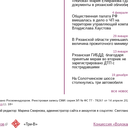
«Яблока» Мария Епифанова сд
документы в рязанский облизби
4 февраля
Общественная палата РФ
вмешалась в дело о ЧП на
территории управляющей комп
Владислава Хаустова
29 января
В Рязанской области уменьшил
величина прожиточного миниму
13 января
Рязанская ГИБДД: благодаря
принятым мерам во вторник не
зарегистрировано ДТП с
пострадавшими
19 декабря
На Солотчинском шоссе
столкнулись три автомобиля
все ново
ЭЛ № ФС 77 - 7826
1 от 14 апреля 20
овано Роскомнадзором. Реестровая запись СМИ: серия
(link sends e-mail)
om
. 18+
й редактор: Марина Смирнова, администратор сайта и аккаунтов в соцсетях: Светлан
Концессия «Водока
тов
(link is external)
«Три-В»